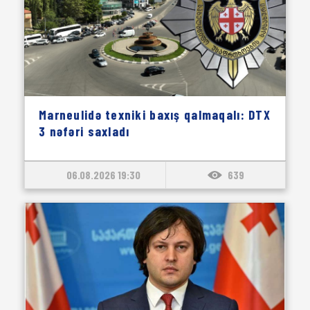
Marneulidə texniki baxış qalmaqalı: DTX
3 nəfəri saxladı
06.08.2026 19:30
639