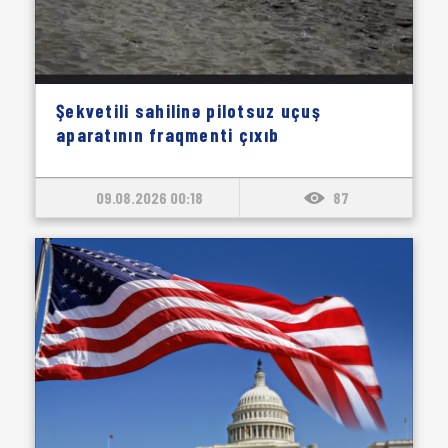
Şekvetili sahilinə pilotsuz uçuş
aparatının fraqmenti çıxıb
09.08.2026 00:18
87