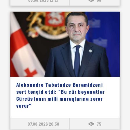
Aleksandre Tabatadze Baramidzeni
sərt tənqid etdi: "Bu cür bəyanatlar
Gürcüstanın milli maraqlarına zərər
vurur"
07.08.2026 20:50
75