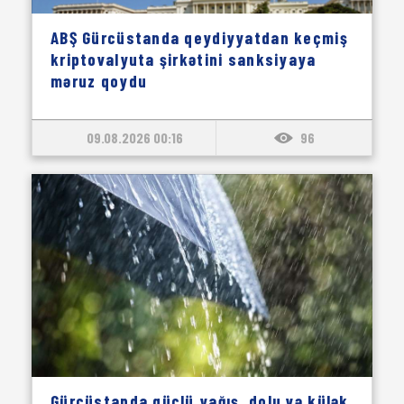
ABŞ Gürcüstanda qeydiyyatdan keçmiş
kriptovalyuta şirkətini sanksiyaya
məruz qoydu
09.08.2026 00:16
96
Gürcüstanda güclü yağış, dolu və külək