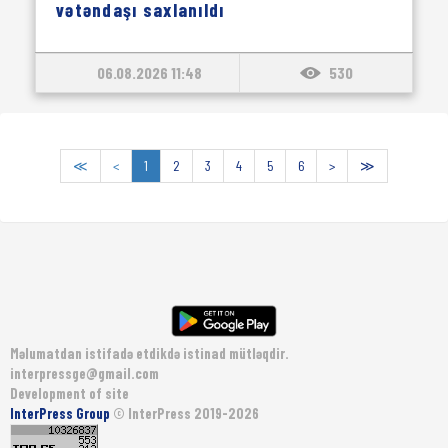
vətəndaşı saxlanıldı
06.08.2026 11:48
530
≪
<
1
2
3
4
5
6
>
≫
Məlumatdan istifadə etdikdə istinad mütləqdir.
interpressge@gmail.com
Development of site
InterPress Group
© InterPress 2019-2026