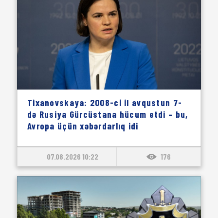
Tixanovskaya: 2008-ci il avqustun 7-
də Rusiya Gürcüstana hücum etdi – bu,
Avropa üçün xəbərdarlıq idi
07.08.2026 10:22
176