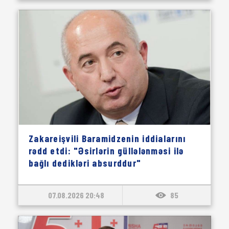
Zakareişvili Baramidzenin iddialarını
rədd etdi: "Əsirlərin güllələnməsi ilə
bağlı dedikləri absurddur"
07.08.2026 20:48
85