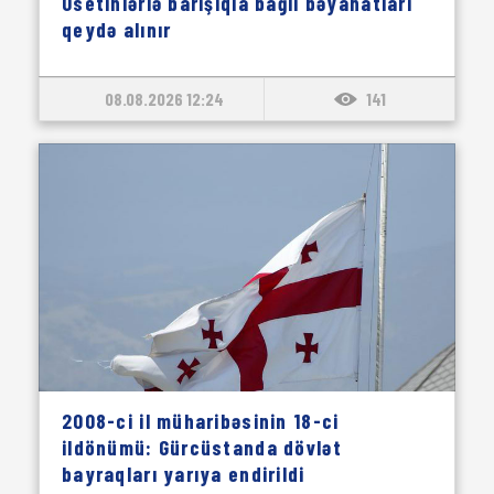
Osetinlərlə barışıqla bağlı bəyanatları
qeydə alınır
08.08.2026 12:24
141
2008-ci il müharibəsinin 18-ci
ildönümü: Gürcüstanda dövlət
bayraqları yarıya endirildi