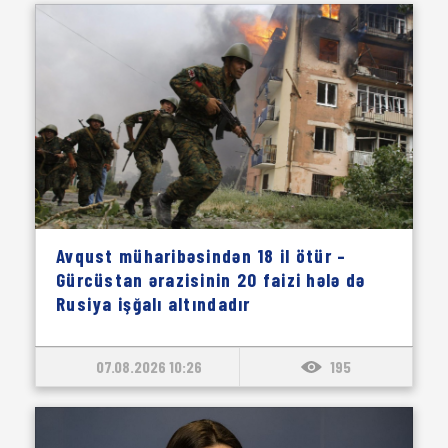
Avqust müharibəsindən 18 il ötür –
Gürcüstan ərazisinin 20 faizi hələ də
Rusiya işğalı altındadır
07.08.2026 10:26
195