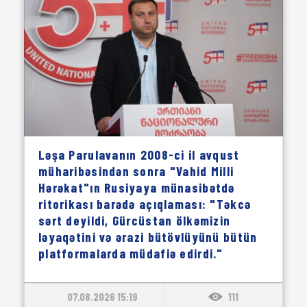
Ləşa Parulavanın 2008-ci il avqust
müharibəsindən sonra "Vahid Milli
Hərəkat"ın Rusiyaya münasibətdə
ritorikası barədə açıqlaması: "Təkcə
sərt deyildi, Gürcüstan ölkəmizin
ləyaqətini və ərazi bütövlüyünü bütün
platformalarda müdafiə edirdi."
07.08.2026 15:19
111