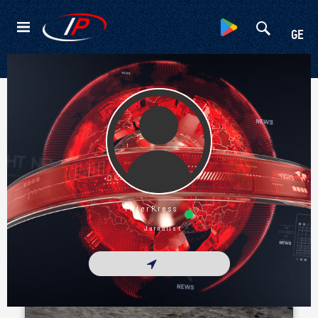
Kateqoriyalar
GE
Ətraflı
InterPress
Jurnalist