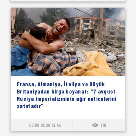
Fransa, Almaniya, İtaliya və Böyük
Britaniyadan birgə bəyanat: "7 avqust
Rusiya imperializminin ağır nəticələrini
xatırladır"
07.08.2026 13:46
110