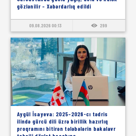
gözlənilir – Xəbərdarlıq edildi
09.08.2026 00:13
299
Aygül İsayeva: 2025–2026-cı tədris
ilində gürcü dili üzrə birillik hazırlıq
proqramını bitirən tələbələrin bakalavr
təhsili dövlət hesabına