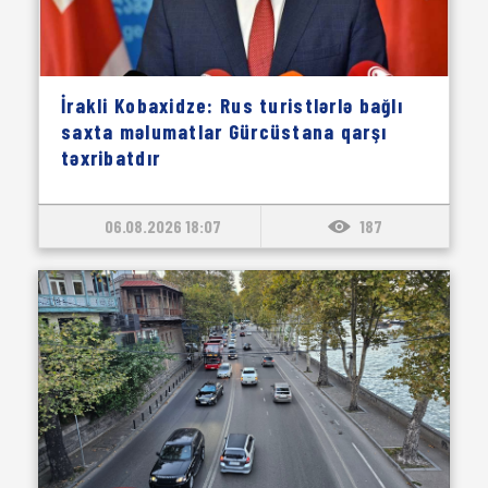
İrakli Kobaxidze: Rus turistlərlə bağlı
saxta məlumatlar Gürcüstana qarşı
təxribatdır
06.08.2026 18:07
187