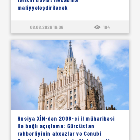
maliyyələşdiriləcək
08.08.2026 16:06
104
Rusiya XİN-dən 2008-ci il müharibəsi
ilə bağlı açıqlama: Gürcüstan
rəhbərliyinin abxazlar və Cənubi