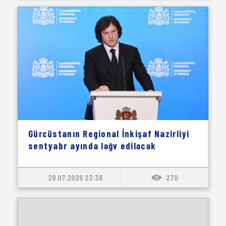
Gürcüstanın Regional İnkişaf Nazirliyi
sentyabr ayında ləğv ediləcək
29.07.2026 23:38
270