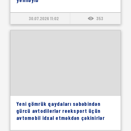
30.07.2026 11:02
353
Yeni gömrük qaydaları səbəbindən
gürcü avtodilerlər reeksport üçün
avtomobil idxal etməkdən çəkinirlər