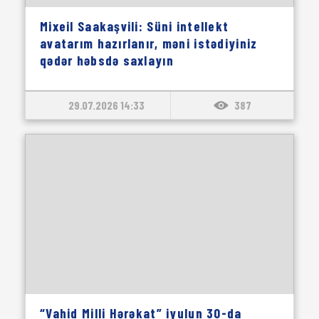
Mixeil Saakaşvili: Süni intellekt
avatarım hazırlanır, məni istədiyiniz
qədər həbsdə saxlayın
29.07.2026 14:33
387
“Vahid Milli Hərəkat” iyulun 30-da