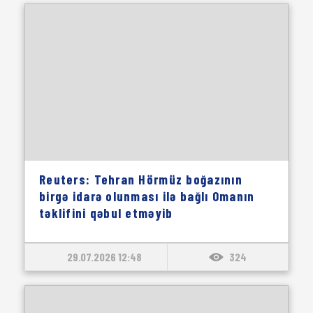
Reuters: Tehran Hörmüz boğazının
birgə idarə olunması ilə bağlı Omanın
təklifini qəbul etməyib
29.07.2026 12:48
324