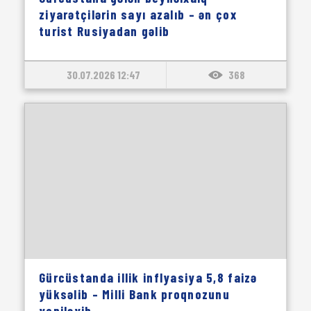
ziyarətçilərin sayı azalıb – ən çox
turist Rusiyadan gəlib
30.07.2026 12:47
368
Gürcüstanda illik inflyasiya 5,8 faizə
yüksəlib – Milli Bank proqnozunu
yeniləyib