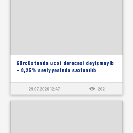
Gürcüstanda uçot dərəcəsi dəyişməyib
– 8,25% səviyyəsində saxlanılıb
29.07.2026 12:47
202