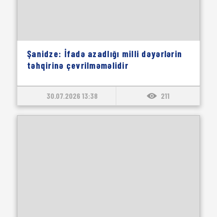
Şanidze: İfadə azadlığı milli dəyərlərin
təhqirinə çevrilməməlidir
30.07.2026 13:38
211