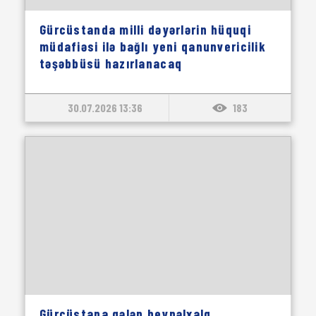
Gürcüstanda milli dəyərlərin hüquqi
müdafiəsi ilə bağlı yeni qanunvericilik
təşəbbüsü hazırlanacaq
30.07.2026 13:36
183
Gürcüstana gələn beynəlxalq