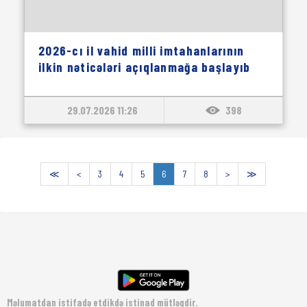
2026-cı il vahid milli imtahanlarının
ilkin nəticələri açıqlanmağa başlayıb
29.07.2026 11:26
398
≪
<
3
4
5
6
7
8
>
≫
Məlumatdan istifadə etdikdə istinad mütləqdir.