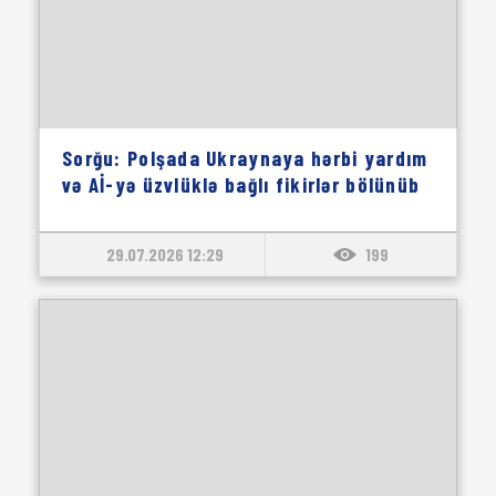
Sorğu: Polşada Ukraynaya hərbi yardım
və Aİ-yə üzvlüklə bağlı fikirlər bölünüb
29.07.2026 12:29
199