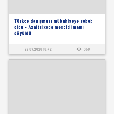
Türkcə danışması mübahisəyə səbəb
oldu – Axaltsixedə məscid imamı
döyüldü
29.07.2026 16:42
350