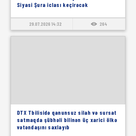
Siyasi Şura iclası keçirəcək
29.07.2026 14:32
264
DTX Tbilisidə qanunsuz silah və sursat
satmaqda şübhəli bilinən üç xarici ölkə
vətəndaşını saxlayıb