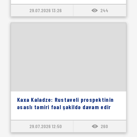
29.07.2026 13:26
244
Kaxa Kaladze: Rustaveli prospektinin
əsaslı təmiri fəal şəkildə davam edir
29.07.2026 12:50
260