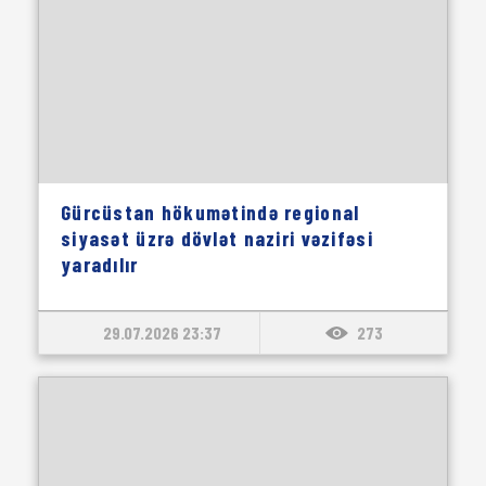
Gürcüstan hökumətində regional
siyasət üzrə dövlət naziri vəzifəsi
yaradılır
29.07.2026 23:37
273