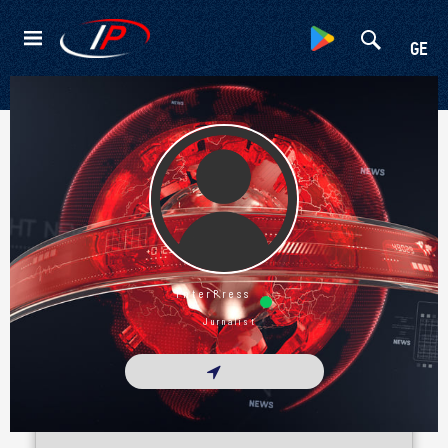
Kateqoriyalar
GE
Ətraflı
InterPress
Jurnalist