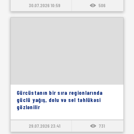
30.07.2026 10:59
506
Gürcüstanın bir sıra regionlarında
güclü yağış, dolu və sel təhlükəsi
gözlənilir
29.07.2026 23:41
731