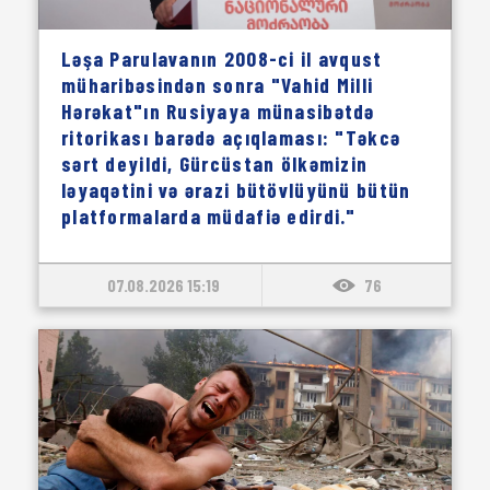
Ləşa Parulavanın 2008-ci il avqust
müharibəsindən sonra "Vahid Milli
Hərəkat"ın Rusiyaya münasibətdə
ritorikası barədə açıqlaması: "Təkcə
sərt deyildi, Gürcüstan ölkəmizin
ləyaqətini və ərazi bütövlüyünü bütün
platformalarda müdafiə edirdi."
07.08.2026 15:19
76