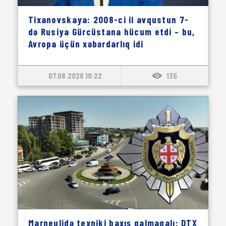
Tixanovskaya: 2008-ci il avqustun 7-
də Rusiya Gürcüstana hücum etdi – bu,
Avropa üçün xəbərdarlıq idi
07.08.2026 10:22
135
Marneulidə texniki baxış qalmaqalı: DTX