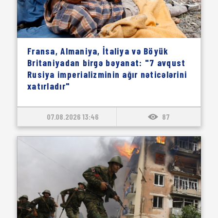
Fransa, Almaniya, İtaliya və Böyük
Britaniyadan birgə bəyanat: "7 avqust
Rusiya imperializminin ağır nəticələrini
xatırladır"
07.08.2026 13:46
87