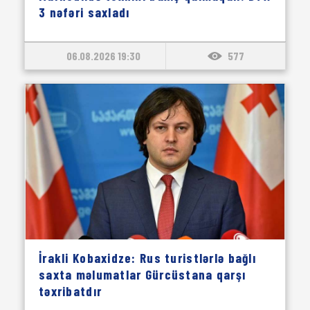
3 nəfəri saxladı
06.08.2026 19:30
577
İrakli Kobaxidze: Rus turistlərlə bağlı
saxta məlumatlar Gürcüstana qarşı
təxribatdır