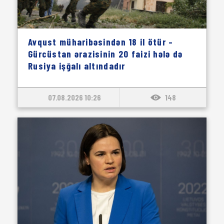
Avqust müharibəsindən 18 il ötür –
Gürcüstan ərazisinin 20 faizi hələ də
Rusiya işğalı altındadır
07.08.2026 10:26
148