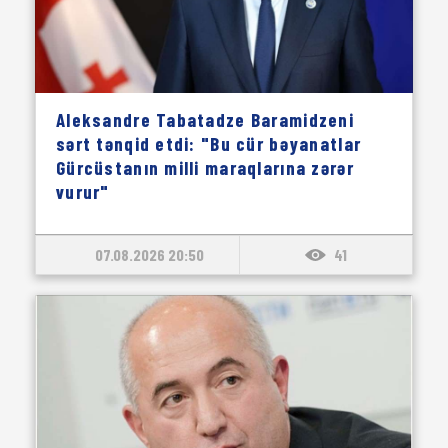
Aleksandre Tabatadze Baramidzeni
sərt tənqid etdi: "Bu cür bəyanatlar
Gürcüstanın milli maraqlarına zərər
vurur"
07.08.2026 20:50
41