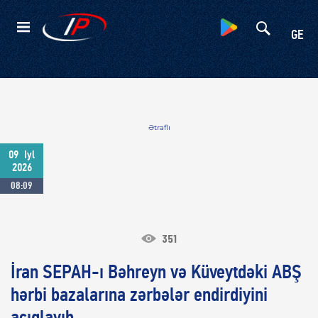
Kateqoriyalar
GE
Ətraflı
09
Iyl
2026
08:09
351
İran SEPAH-ı Bəhreyn və Küveytdəki ABŞ
hərbi bazalarına zərbələr endirdiyini