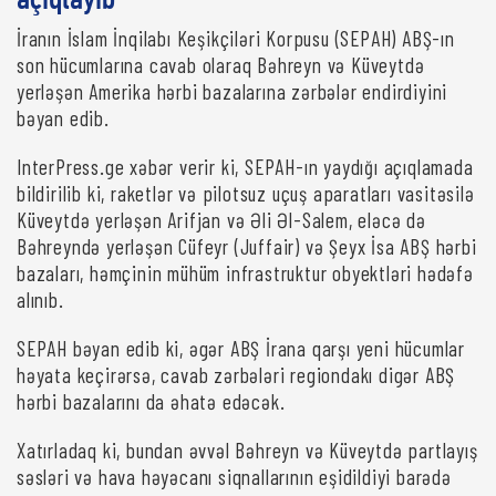
açıqlayıb
İranın İslam İnqilabı Keşikçiləri Korpusu (SEPAH) ABŞ-ın
son hücumlarına cavab olaraq Bəhreyn və Küveytdə
yerləşən Amerika hərbi bazalarına zərbələr endirdiyini
bəyan edib.
InterPress.ge xəbər verir ki, SEPAH-ın yaydığı açıqlamada
bildirilib ki, raketlər və pilotsuz uçuş aparatları vasitəsilə
Küveytdə yerləşən Arifjan və Əli Əl-Salem, eləcə də
Bəhreyndə yerləşən Cüfeyr (Juffair) və Şeyx İsa ABŞ hərbi
bazaları, həmçinin mühüm infrastruktur obyektləri hədəfə
alınıb.
SEPAH bəyan edib ki, əgər ABŞ İrana qarşı yeni hücumlar
həyata keçirərsə, cavab zərbələri regiondakı digər ABŞ
hərbi bazalarını da əhatə edəcək.
Xatırladaq ki, bundan əvvəl Bəhreyn və Küveytdə partlayış
səsləri və hava həyəcanı siqnallarının eşidildiyi barədə