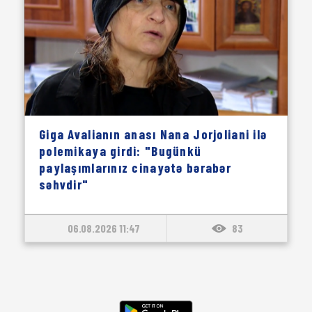
Giga Avalianın anası Nana Jorjoliani ilə
polemikaya girdi: "Bugünkü
paylaşımlarınız cinayətə bərabər
səhvdir"
06.08.2026 11:47
83