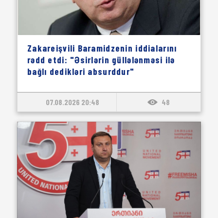
Zakareişvili Baramidzenin iddialarını
rədd etdi: "Əsirlərin güllələnməsi ilə
bağlı dedikləri absurddur"
07.08.2026 20:48
48