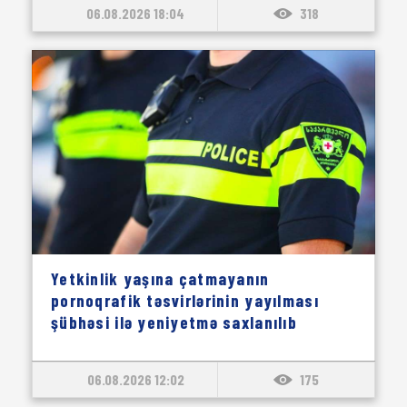
06.08.2026 18:04
318
Yetkinlik yaşına çatmayanın
pornoqrafik təsvirlərinin yayılması
şübhəsi ilə yeniyetmə saxlanılıb
06.08.2026 12:02
175