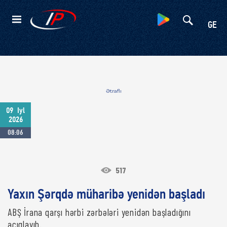
Kateqoriyalar
GE
Ətraflı
09
Iyl
2026
08:06
517
Yaxın Şərqdə müharibə yenidən başladı
ABŞ İrana qarşı hərbi zərbələri yenidən başladığını
açıqlayıb.