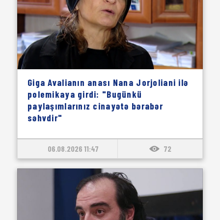
Giga Avalianın anası Nana Jorjoliani ilə
polemikaya girdi: "Bugünkü
paylaşımlarınız cinayətə bərabər
səhvdir"
06.08.2026 11:47
72