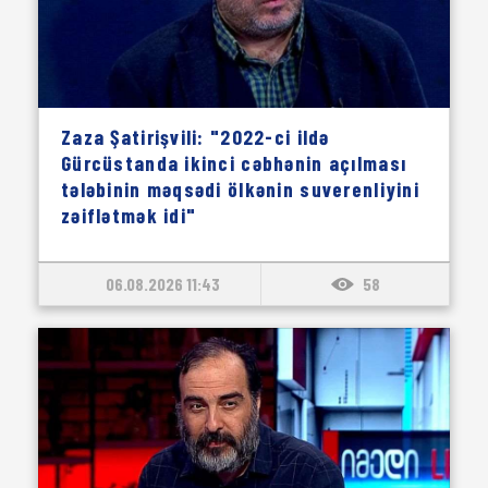
Zaza Şatirişvili: "2022-ci ildə
Gürcüstanda ikinci cəbhənin açılması
tələbinin məqsədi ölkənin suverenliyini
zəiflətmək idi"
06.08.2026 11:43
58