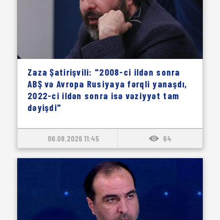
Zaza Şatirişvili: "2008-ci ildən sonra
ABŞ və Avropa Rusiyaya fərqli yanaşdı,
2022-ci ildən sonra isə vəziyyət tam
dəyişdi"
06.08.2026 11:45
64