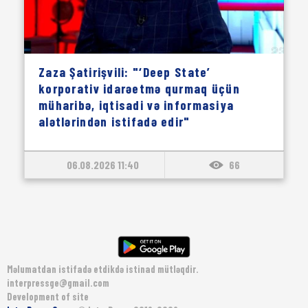
Zaza Şatirişvili: "‘Deep State’
korporativ idarəetmə qurmaq üçün
müharibə, iqtisadi və informasiya
alətlərindən istifadə edir"
06.08.2026 11:40
66
Məlumatdan istifadə etdikdə istinad mütləqdir.
interpressge@gmail.com
Development of site