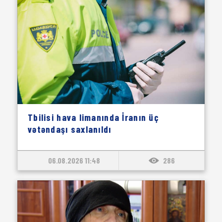
Tbilisi hava limanında İranın üç
vətəndaşı saxlanıldı
06.08.2026 11:48
286