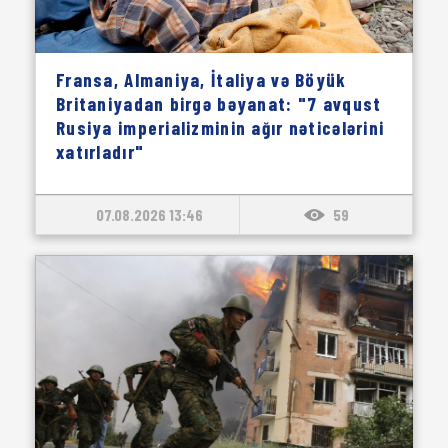
Fransa, Almaniya, İtaliya və Böyük
Britaniyadan birgə bəyanat: "7 avqust
Rusiya imperializminin ağır nəticələrini
xatırladır"
07.08.2026 13:46
59