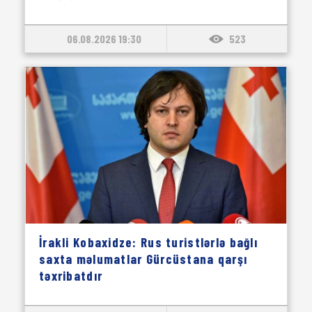
06.08.2026 19:30
523
İrakli Kobaxidze: Rus turistlərlə bağlı
saxta məlumatlar Gürcüstana qarşı
təxribatdır