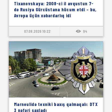
Tixanovskaya: 2008-ci il avqustun 7-
də Rusiya Gürcüstana hücum etdi – bu,
Avropa üçün xəbərdarlıq idi
07.08.2026 10:22
94
Marneulidə texniki baxış qalmaqalı: DTX
3 nəfəri saxladı