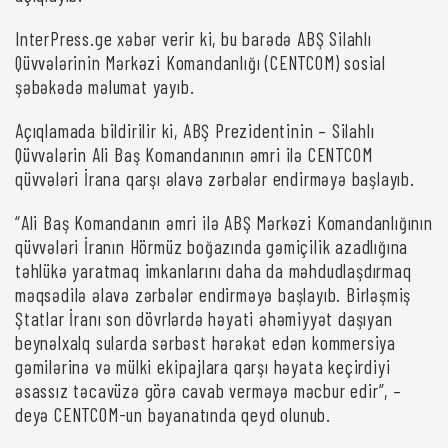
InterPress.ge xəbər verir ki, bu barədə ABŞ Silahlı
Qüvvələrinin Mərkəzi Komandanlığı (CENTCOM) sosial
şəbəkədə məlumat yayıb.
Açıqlamada bildirilir ki, ABŞ Prezidentinin – Silahlı
Qüvvələrin Ali Baş Komandanının əmri ilə CENTCOM
qüvvələri İrana qarşı əlavə zərbələr endirməyə başlayıb.
“Ali Baş Komandanın əmri ilə ABŞ Mərkəzi Komandanlığının
qüvvələri İranın Hörmüz boğazında gəmiçilik azadlığına
təhlükə yaratmaq imkanlarını daha da məhdudlaşdırmaq
məqsədilə əlavə zərbələr endirməyə başlayıb. Birləşmiş
Ştatlar İranı son dövrlərdə həyati əhəmiyyət daşıyan
beynəlxalq sularda sərbəst hərəkət edən kommersiya
gəmilərinə və mülki ekipajlara qarşı həyata keçirdiyi
əsassız təcavüzə görə cavab verməyə məcbur edir”, –
deyə CENTCOM-un bəyanatında qeyd olunub.