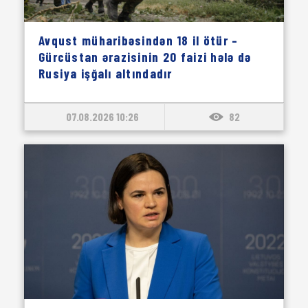
Avqust müharibəsindən 18 il ötür –
Gürcüstan ərazisinin 20 faizi hələ də
Rusiya işğalı altındadır
07.08.2026 10:26
82