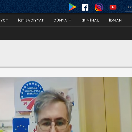
YYƏT
İQTISADIYYAT
DÜNYA
KRIMINAL
İDMAN