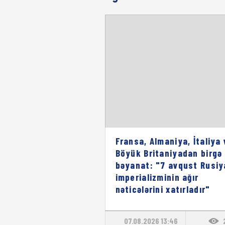
Fransa, Almaniya, İtaliya 
Böyük Britaniyadan birgə
bəyanat: "7 avqust Rusiy
imperializminin ağır
nəticələrini xatırladır"
07.08.2026 13:46