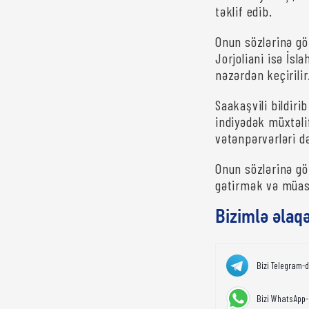
təklif edib.
Onun sözlərinə gö
Jorjoliani isə İsl
nəzərdən keçirilir
Saakaşvili bildirib
indiyədək müxtəli
vətənpərvərləri də
Onun sözlərinə g
gətirmək və müasi
Bizimlə əlaq
Bizi Telegram-
Bizi WhatsApp-