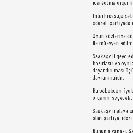
idarəetmə orqanın
InterPress.ge xəb
edərək partiyada 
Onun sözlərinə gö
ilə müəyyən edilm
Saakaşvili qeyd ed
hazırlaşır və eyn
dayandırılması üç
davranmalıdır.
Bu səbəbdən, iyul
orqanını seçəcək.
Saakaşvili əlavə 
olan partiya lider
Bununla yanaşı, Sa