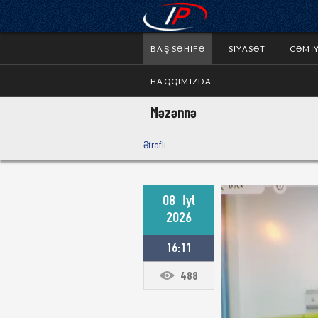
BAŞ SƏHIFƏ
SIYASƏT
CƏMI
HAQQIMIZDA
Məzənnə
Ətraflı
08
Iyl
2026
16:11
488