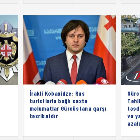
İrakli Kobaxidze: Rus
Gürc
turistlərlə bağlı saxta
Təhl
məlumatlar Gürcüstana qarşı
təsd
təxribatdır
və y
azal