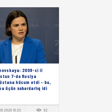
novskaya: 2008-ci il
stun 7-də Rusiya
üstana hücum etdi – bu,
pa üçün xəbərdarlıq idi
08.2026 10:22
92