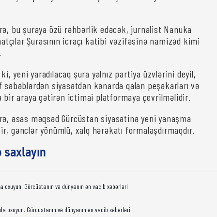
rə, bu şuraya özü rəhbərlik edəcək, jurnalist Nanuka
ahatçılar Şurasının icraçı katibi vəzifəsinə namizəd kimi
.
 ki, yeni yaradılacaq şura yalnız partiya üzvlərini deyil,
f səbəblərdən siyasətdən kənarda qalan peşəkarları və
 bir araya gətirən ictimai platformaya çevrilməlidir.
örə, əsas məqsəd Gürcüstan siyasətinə yeni yanaşma
r, gənclər yönümlü, xalq hərəkatı formalaşdırmaqdır.
ə saxlayın
da oxuyun. Gürcüstanın və dünyanın ən vacib xəbərləri
da oxuyun. Gürcüstanın və dünyanın ən vacib xəbərləri