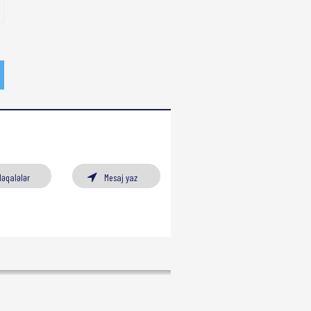
Məqalələr
Mesaj yaz