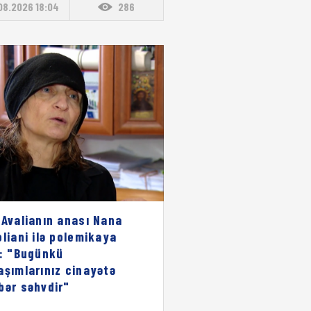
08.2026 18:04
286
 Avalianın anası Nana
oliani ilə polemikaya
i: "Bugünkü
aşımlarınız cinayətə
bər səhvdir"