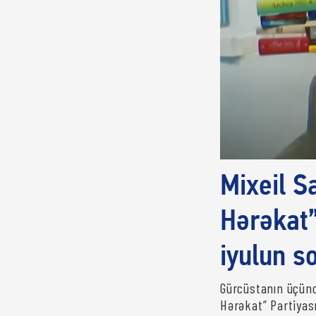
Mixeil Sa
Hərəkat”
iyulun s
Gürcüstanın üçüncü
Hərəkat” Partiyas