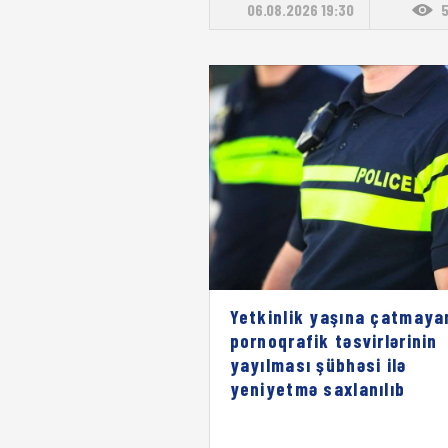
06.08.2026 19:30
Yetkinlik yaşına çatmaya
pornoqrafik təsvirlərinin
yayılması şübhəsi ilə
yeniyetmə saxlanılıb