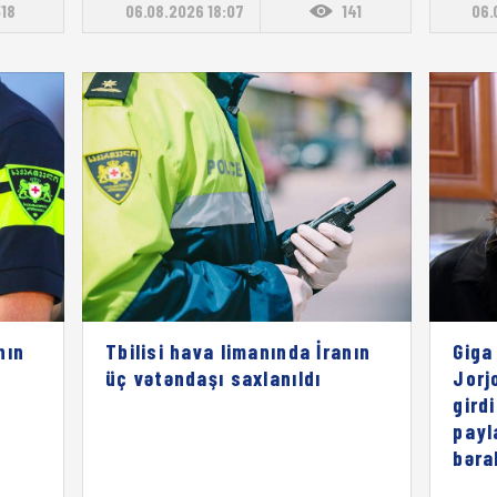
518
06.08.2026 18:07
141
06.
nın
Tbilisi hava limanında İranın
Giga
üç vətəndaşı saxlanıldı
Jorj
gird
payl
bəra