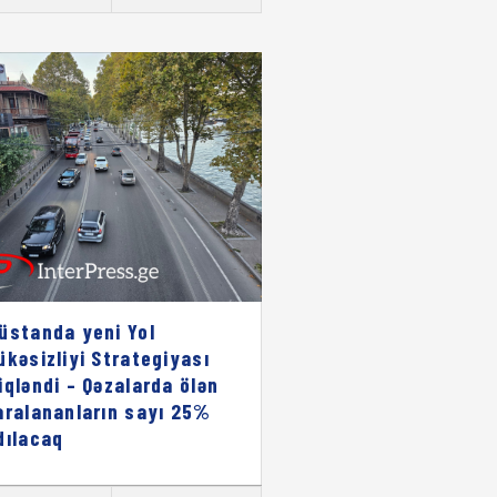
üstanda yeni Yol
ükəsizliyi Strategiyası
iqləndi – Qəzalarda ölən
aralananların sayı 25%
dılacaq