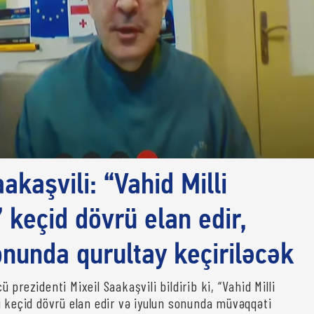
akaşvili: “Vahid Milli
 keçid dövrü elan edir,
onunda qurultay keçiriləcək
 prezidenti Mixeil Saakaşvili bildirib ki, “Vahid Milli
ı keçid dövrü elan edir və iyulun sonunda müvəqqəti