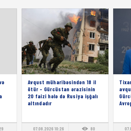
və
Avqust müharibəsindən 18 il
Tixa
ötür – Gürcüstan ərazisinin
avqu
a
20 faizi hələ də Rusiya işğalı
Gürc
altındadır
Avro
29
07.08.2026 10:26
80
07.