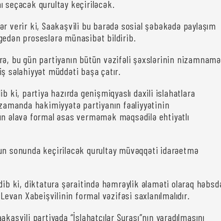
ı seçəcək qurultay keçiriləcək.
ər verir ki, Saakaşvili bu barədə sosial şəbəkədə paylaşım
gedən proseslərə münasibət bildirib.
rə, bu gün partiyanın bütün vəzifəli şəxslərinin nizamnamə
iş səlahiyyət müddəti başa çatır.
ib ki, partiya hazırda genişmiqyaslı daxili islahatlara
i zamanda hakimiyyətə partiyanın fəaliyyətinin
ün əlavə formal əsas verməmək məqsədilə ehtiyatlı
un sonunda keçiriləcək qurultay müvəqqəti idarəetmə
edib ki, diktatura şəraitində həmrəylik əlaməti olaraq həbsd
i Levan Xabeişvilinin formal vəzifəsi saxlanılmalıdır.
akaşvili partiyada “İslahatçılar Şurası”nın yaradılmasını