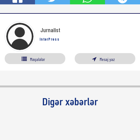
Jurnalist
InterPress
Məqalələr
Mesaj yaz
Digər xəbərlər