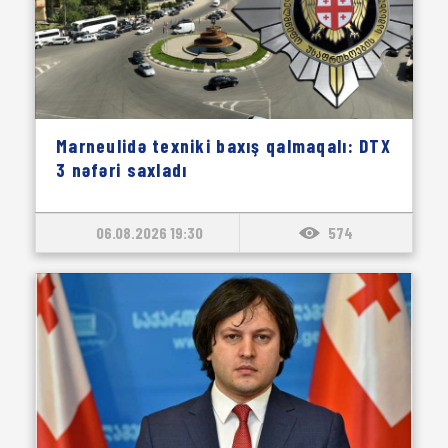
Marneulidə texniki baxış qalmaqalı: DTX
3 nəfəri saxladı
06.08.2026 19:30
574