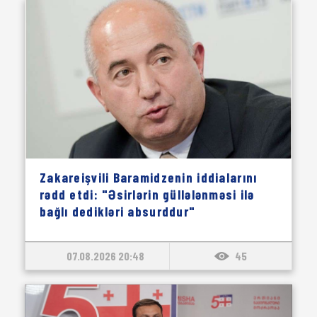
Zakareişvili Baramidzenin iddialarını
rədd etdi: "Əsirlərin güllələnməsi ilə
bağlı dedikləri absurddur"
07.08.2026 20:48
45