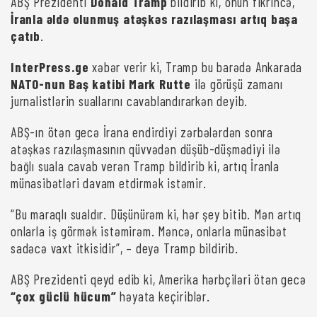
ABŞ Prezidenti
Donald Tramp
bildirib ki, onun fikrincə,
İranla əldə olunmuş atəşkəs razılaşması artıq başa
çatıb
.
InterPress.ge
xəbər verir ki, Tramp bu barədə Ankarada
NATO-nun Baş katibi Mark Rutte
ilə görüşü zamanı
jurnalistlərin suallarını cavablandırarkən deyib.
ABŞ-ın ötən gecə İrana endirdiyi zərbələrdən sonra
atəşkəs razılaşmasının qüvvədən düşüb-düşmədiyi ilə
bağlı suala cavab verən Tramp bildirib ki, artıq İranla
münasibətləri davam etdirmək istəmir.
“Bu maraqlı sualdır. Düşünürəm ki, hər şey bitib. Mən artıq
onlarla iş görmək istəmirəm. Məncə, onlarla münasibət
sadəcə vaxt itkisidir”, – deyə Tramp bildirib.
ABŞ Prezidenti qeyd edib ki, Amerika hərbçiləri ötən gecə
“çox güclü hücum”
həyata keçiriblər.