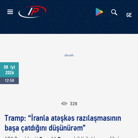
Kateqoriyalar
GE
Ətraflı
08
Iyl
2026
12:58
329
Tramp: “İranla atəşkəs razılaşmasının
başa çatdığını düşünürəm”