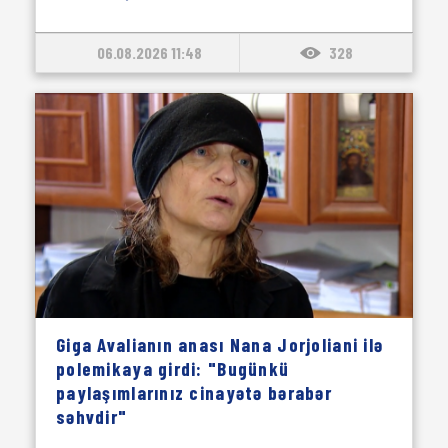
06.08.2026 11:48
328
Giga Avalianın anası Nana Jorjoliani ilə
polemikaya girdi: "Bugünkü
paylaşımlarınız cinayətə bərabər
səhvdir"