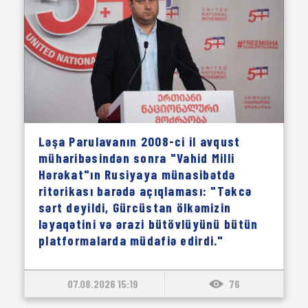
Ləşa Parulavanın 2008-ci il avqust
müharibəsindən sonra "Vahid Milli
Hərəkat"ın Rusiyaya münasibətdə
ritorikası barədə açıqlaması: "Təkcə
sərt deyildi, Gürcüstan ölkəmizin
ləyaqətini və ərazi bütövlüyünü bütün
platformalarda müdafiə edirdi."
07.08.2026 15:19
76