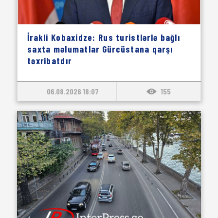
İrakli Kobaxidze: Rus turistlərlə bağlı
saxta məlumatlar Gürcüstana qarşı
təxribatdır
06.08.2026 18:07
155