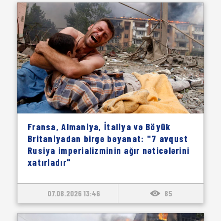
Fransa, Almaniya, İtaliya və Böyük
Britaniyadan birgə bəyanat: "7 avqust
Rusiya imperializminin ağır nəticələrini
xatırladır"
07.08.2026 13:46
85