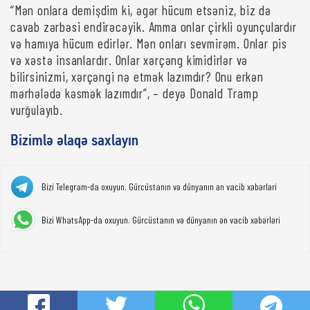
“Mən onlara demişdim ki, əgər hücum etsəniz, biz də
cavab zərbəsi endirəcəyik. Amma onlar çirkli oyunçulardır
və hamıya hücum edirlər. Mən onları sevmirəm. Onlar pis
və xəstə insanlardır. Onlar xərçəng kimidirlər və
bilirsinizmi, xərçəngi nə etmək lazımdır? Onu erkən
mərhələdə kəsmək lazımdır”, – deyə Donald Tramp
vurğulayıb.
Bizimlə əlaqə saxlayın
Bizi Telegram-da oxuyun. Gürcüstanın və dünyanın ən vacib xəbərləri
Bizi WhatsApp-da oxuyun. Gürcüstanın və dünyanın ən vacib xəbərləri