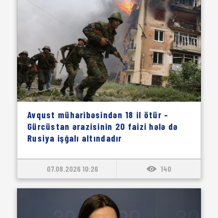
Avqust müharibəsindən 18 il ötür –
Gürcüstan ərazisinin 20 faizi hələ də
Rusiya işğalı altındadır
07.08.2026 10:26
140