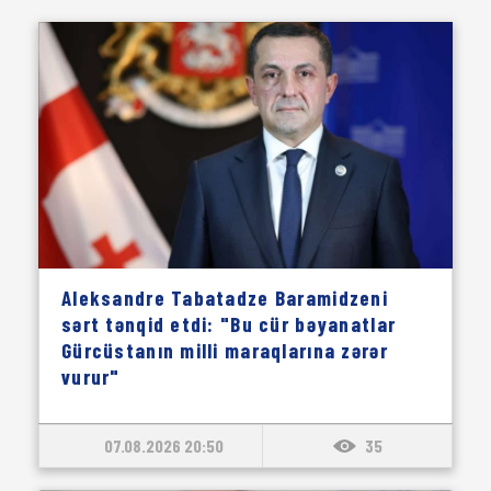
Aleksandre Tabatadze Baramidzeni
sərt tənqid etdi: "Bu cür bəyanatlar
Gürcüstanın milli maraqlarına zərər
vurur"
07.08.2026 20:50
35