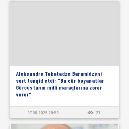
Aleksandre Tabatadze Baramidzeni
sərt tənqid etdi: "Bu cür bəyanatlar
Gürcüstanın milli maraqlarına zərər
vurur"
07.08.2026 20:50
27