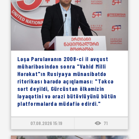
Ləşa Parulavanın 2008-ci il avqust
müharibəsindən sonra "Vahid Milli
Hərəkat"ın Rusiyaya münasibətdə
ritorikası barədə açıqlaması: "Təkcə
sərt deyildi, Gürcüstan ölkəmizin
ləyaqətini və ərazi bütövlüyünü bütün
platformalarda müdafiə edirdi."
07.08.2026 15:19
71