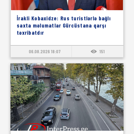
İrakli Kobaxidze: Rus turistlərlə bağlı
saxta məlumatlar Gürcüstana qarşı
təxribatdır
06.08.2026 18:07
151