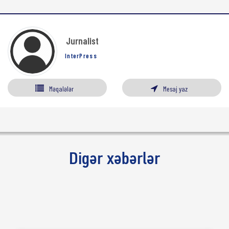
Jurnalist
InterPress
Məqalələr
Mesaj yaz
Digər xəbərlər