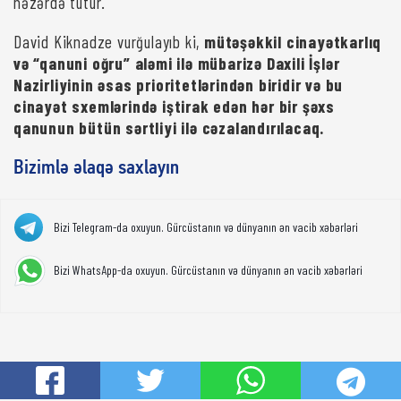
nəzərdə tutur.
David Kiknadze vurğulayıb ki,
mütəşəkkil cinayətkarlıq
və “qanuni oğru” aləmi ilə mübarizə Daxili İşlər
Nazirliyinin əsas prioritetlərindən biridir və bu
cinayət sxemlərində iştirak edən hər bir şəxs
qanunun bütün sərtliyi ilə cəzalandırılacaq.
Bizimlə əlaqə saxlayın
Bizi Telegram-da oxuyun. Gürcüstanın və dünyanın ən vacib xəbərləri
Bizi WhatsApp-da oxuyun. Gürcüstanın və dünyanın ən vacib xəbərləri