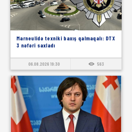
Marneulidə texniki baxış qalmaqalı: DTX
3 nəfəri saxladı
06.08.2026 19:30
563