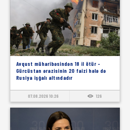
Avqust müharibəsindən 18 il ötür –
Gürcüstan ərazisinin 20 faizi hələ də
Rusiya işğalı altındadır
07.08.2026 10:26
126