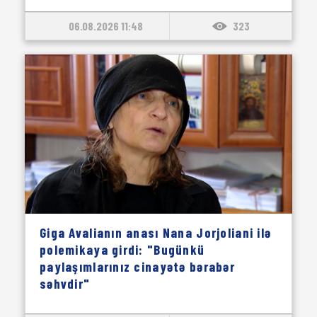
06.08.2026 11:48
323
Giga Avalianın anası Nana Jorjoliani ilə
polemikaya girdi: "Bugünkü
paylaşımlarınız cinayətə bərabər
səhvdir"