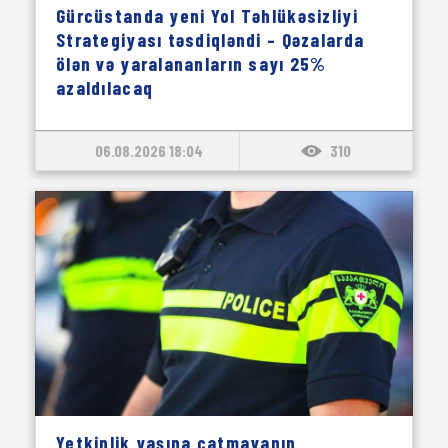
Gürcüstanda yeni Yol Təhlükəsizliyi
Strategiyası təsdiqləndi – Qəzalarda
ölən və yaralananların sayı 25%
azaldılacaq
06.08.2026 18:04
310
Yetkinlik yaşına çatmayanın