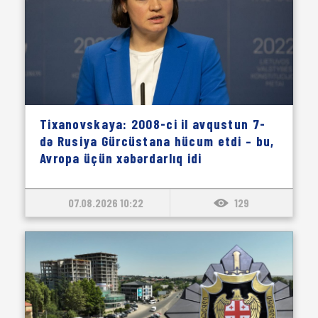
Tixanovskaya: 2008-ci il avqustun 7-
də Rusiya Gürcüstana hücum etdi – bu,
Avropa üçün xəbərdarlıq idi
07.08.2026 10:22
129