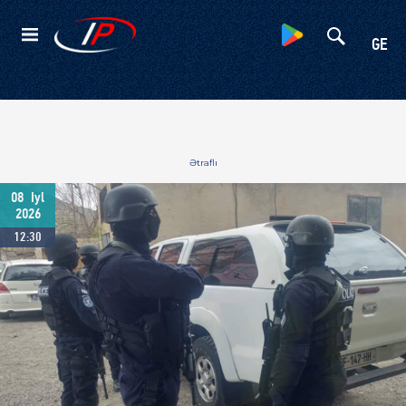
Kateqoriyalar
GE
Ətraflı
08
Iyl
2026
12:30