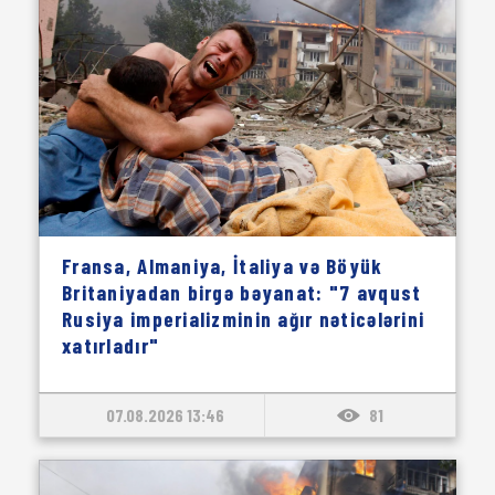
Fransa, Almaniya, İtaliya və Böyük
Britaniyadan birgə bəyanat: "7 avqust
Rusiya imperializminin ağır nəticələrini
xatırladır"
07.08.2026 13:46
81