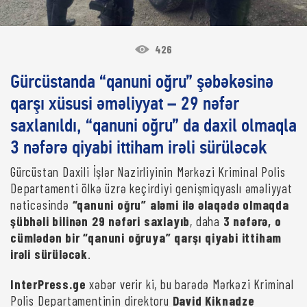
426
Gürcüstanda “qanuni oğru” şəbəkəsinə
qarşı xüsusi əməliyyat – 29 nəfər
saxlanıldı, “qanuni oğru” da daxil olmaqla
3 nəfərə qiyabi ittiham irəli sürüləcək
Gürcüstan Daxili İşlər Nazirliyinin Mərkəzi Kriminal Polis
Departamenti ölkə üzrə keçirdiyi genişmiqyaslı əməliyyat
nəticəsində
“qanuni oğru” aləmi ilə əlaqədə olmaqda
şübhəli bilinən 29 nəfəri saxlayıb
, daha
3 nəfərə, o
cümlədən bir “qanuni oğruya” qarşı qiyabi ittiham
irəli sürüləcək
.
InterPress.ge
xəbər verir ki, bu barədə Mərkəzi Kriminal
Polis Departamentinin direktoru
David Kiknadze