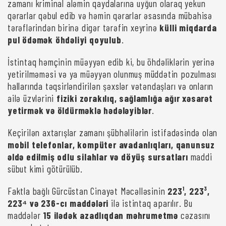
zamanı kriminal aləmin qaydalarına uyğun olaraq yekun
qərarlar qəbul edib və həmin qərarlar əsasında mübahisə
tərəflərindən birinə digər tərəfin xeyrinə
külli miqdarda
pul ödəmək öhdəliyi qoyulub
.
İstintaq həmçinin müəyyən edib ki, bu öhdəliklərin yerinə
yetirilməməsi və ya müəyyən olunmuş müddətin pozulması
hallarında təqsirləndirilən şəxslər vətəndaşları və onların
ailə üzvlərini
fiziki zorakılıq, sağlamlığa ağır xəsarət
yetirmək və öldürməklə hədələyiblər
.
Keçirilən axtarışlar zamanı şübhəlilərin istifadəsində olan
mobil telefonlar, kompüter avadanlıqları, qanunsuz
əldə edilmiş odlu silahlar və döyüş sursatları
maddi
sübut kimi götürülüb.
Faktla bağlı Gürcüstan Cinayət Məcəlləsinin
223¹, 223³,
223⁴ və 236-cı maddələri
ilə istintaq aparılır. Bu
maddələr
15 ilədək azadlıqdan məhrumetmə
cəzasını