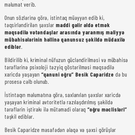
məlumat verib.
Onun sözlərinə görə, istintaq müəyyən edib ki,
təqsirləndirilən şəxslər
maddi gəlir əldə etmək
məqsədilə vətəndaşlar arasında yaranmış maliyyə
mübahisələrinin həllinə qanunsuz şəkildə müdaxilə
ediblər
.
Bildirilib ki, kriminal nüfuzun gücləndirilməsi və mübahisə
tərəflərinə psixoloji təzyiq göstərilməsi məqsədilə
xaricdə yaşayan
“qanuni oğru” Besik Caparidze
də bu
prosesə cəlb olunub.
İstintaqın məlumatına görə, saxlanılan şəxslər xaricdə
yaşayan kriminal avtoritetlə razılaşdırılmış şəkildə
tərəflərin iştirakı ilə mütəmadi olaraq
“oğru məclisləri”
təşkil ediblər.
Besik Caparidze məsafədən əlaqə və şəxsi görüşlər