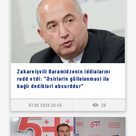
Zakareişvili Baramidzenin iddialarını
rədd etdi: "Əsirlərin güllələnməsi ilə
bağlı dedikləri absurddur"
07.08.2026 20:48
28