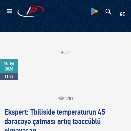
Kateqoriyalar
GE
Ətraflı
06
Iyl
2026
11:32
791
Ekspert: Tbilisidə temperaturun 45
dərəcəyə çatması artıq təəccüblü