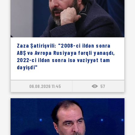
Zaza Şatirişvili: "2008-ci ildən sonra
ABŞ və Avropa Rusiyaya fərqli yanaşdı,
2022-ci ildən sonra isə vəziyyət tam
dəyişdi"
06.08.2026 11:45
57