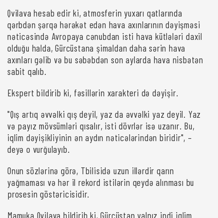
Qvilava hesab edir ki, atmosferin yuxarı qatlarında
qərbdən şərqə hərəkət edən hava axınlarının dəyişməsi
nəticəsində Avropaya cənubdan isti hava kütlələri daxil
olduğu halda, Gürcüstana şimaldan daha sərin hava
axınları gəlib və bu səbəbdən son aylarda hava nisbətən
sabit qalıb.
Ekspert bildirib ki, fəsillərin xarakteri də dəyişir.
"Qış artıq əvvəlki qış deyil, yaz da əvvəlki yaz deyil. Yaz
və payız mövsümləri qısalır, isti dövrlər isə uzanır. Bu,
iqlim dəyişikliyinin ən aydın nəticələrindən biridir", –
deyə o vurğulayıb.
Onun sözlərinə görə, Tbilisidə uzun illərdir qarın
yağmaması və hər il rekord istilərin qeydə alınması bu
prosesin göstəricisidir.
Mamuka Qvilava bildirib ki, Gürcüstan yalnız indi iqlim