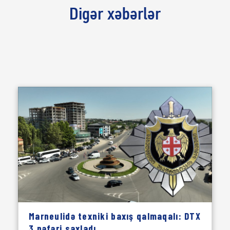
Digər xəbərlər
Marneulidə texniki baxış qalmaqalı: DTX
3 nəfəri saxladı