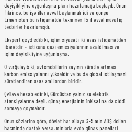
dəyişikliyinə uyğunlaşma planı hazırlamağa başlayıb. Onun
fikrincə, bu işə illər əvvəl başlanmalı idi və qonşu
Ermənistan bu istiqamətdə təxminən 15 il əvvəl müvafiq
tədbirlər hazırlamışdı.
Ekspert qeyd edib ki, iqlim siyasəti iki əsas istiqamətdən
ibarətdir – istixana qazı emissiyalarının azaldılması və
iqlim dəyişikliyinə uyğunlaşma.
O vurğulayıb ki, avtomobillərin sayının sürətlə artması
karbon emissiyalarını yüksəldir və bu da qlobal istiləşməni
sürətləndirən əsas amillərdən biridir.
Qvilava hesab edir ki, Gürcüstan yalnız su elektrik
stansiyalarına deyil, günəş enerjisinin inkişafına da ciddi
sərmayə qoymalıdır.
Onun sözlərinə görə, dövlət hər ailəyə 3–5 min ABŞ dolları
həcmində dəstək versə, minlərlə evdə günəş panelləri