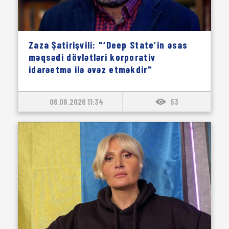
Zaza Şatirişvili: "‘Deep State’in əsas
məqsədi dövlətləri korporativ
idarəetmə ilə əvəz etməkdir"
06.08.2026 11:34
53