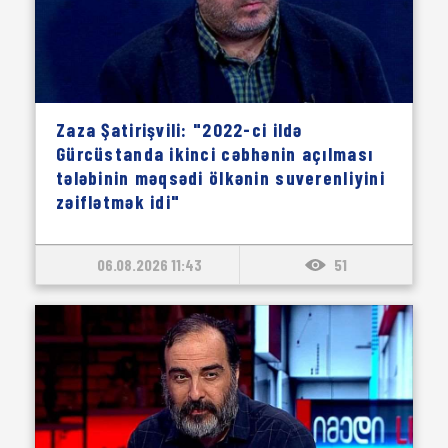
Zaza Şatirişvili: "2022-ci ildə
Gürcüstanda ikinci cəbhənin açılması
tələbinin məqsədi ölkənin suverenliyini
zəiflətmək idi"
06.08.2026 11:43
51