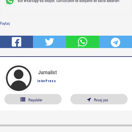
Bizi WhatsApp-da oxuyun. Gürcüstanın və dünyanın ən vacib xəbərləri
Paylaş
Jurnalist
InterPress
Məqalələr
Mesaj yaz