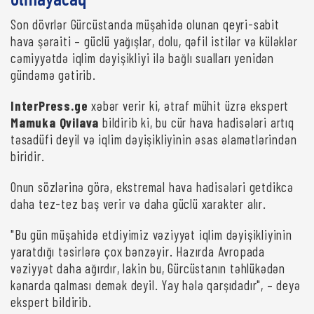
olmayacaq
Son dövrlər Gürcüstanda müşahidə olunan qeyri-sabit
hava şəraiti – güclü yağışlar, dolu, qəfil istilər və küləklər
cəmiyyətdə iqlim dəyişikliyi ilə bağlı sualları yenidən
gündəmə gətirib.
InterPress.ge
xəbər verir ki, ətraf mühit üzrə ekspert
Mamuka Qvilava
bildirib ki, bu cür hava hadisələri artıq
təsadüfi deyil və iqlim dəyişikliyinin əsas əlamətlərindən
biridir.
Onun sözlərinə görə, ekstremal hava hadisələri getdikcə
daha tez-tez baş verir və daha güclü xarakter alır.
"Bu gün müşahidə etdiyimiz vəziyyət iqlim dəyişikliyinin
yaratdığı təsirlərə çox bənzəyir. Hazırda Avropada
vəziyyət daha ağırdır, lakin bu, Gürcüstanın təhlükədən
kənarda qalması demək deyil. Yay hələ qarşıdadır", – deyə
ekspert bildirib.