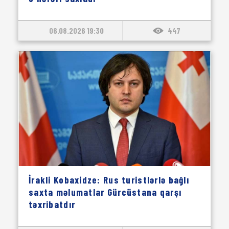
06.08.2026 19:30
447
İrakli Kobaxidze: Rus turistlərlə bağlı
saxta məlumatlar Gürcüstana qarşı
təxribatdır