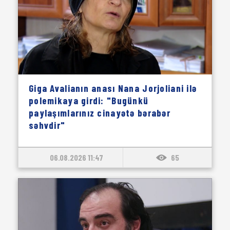
Giga Avalianın anası Nana Jorjoliani ilə
polemikaya girdi: "Bugünkü
paylaşımlarınız cinayətə bərabər
səhvdir"
06.08.2026 11:47
65