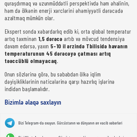
quraşdırmaq və uzunmüddətli perspektivdə həm əhalinin,
həm də ölkənin enerji xərclərini əhəmiyyətli dərəcədə
azaltmaq mümkün olar.
Ekspert sonda xəbərdarlıq edib ki, orta qlobal temperatur
artıq təxminən
1,5 dərəcə
artıb və mövcud tendensiya
davam edərsə, yaxın
5–10 il ərzində Tbilisidə havanın
temperaturunun 45 dərəcəyə çatması artıq
təəccüblü olmayacaq
.
Onun sözlərinə görə, bu səbəbdən ölkə iqlim
dəyişikliklərinin nəticələrinə qarşı hazırlıq işlərinə
indidən başlamalıdır.
Bizimlə əlaqə saxlayın
Bizi Telegram-da oxuyun. Gürcüstanın və dünyanın ən vacib xəbərləri