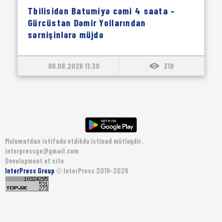
Tbilisidən Batumiyə cəmi 4 saata –
Gürcüstan Dəmir Yollarından
sərnişinlərə müjdə
06.08.2026 11:30
319
Məlumatdan istifadə etdikdə istinad mütləqdir.
interpressge@gmail.com
Development of site
InterPress Group
© InterPress 2019-2026