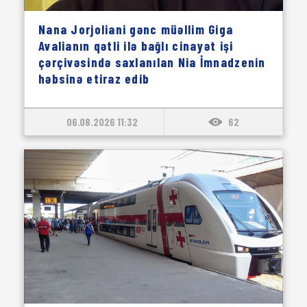
Nana Jorjoliani gənc müəllim Giga
Avalianın qətli ilə bağlı cinayət işi
çərçivəsində saxlanılan Nia İmnadzenin
həbsinə etiraz edib
06.08.2026 11:32
62