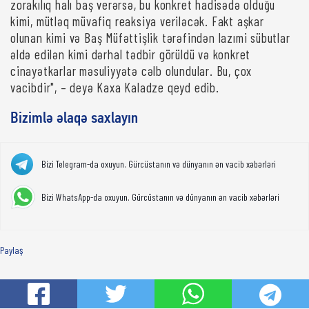
zorakılıq halı baş verərsə, bu konkret hadisədə olduğu
kimi, mütləq müvafiq reaksiya veriləcək. Fakt aşkar
olunan kimi və Baş Müfəttişlik tərəfindən lazımi sübutlar
əldə edilən kimi dərhal tədbir görüldü və konkret
cinayətkarlar məsuliyyətə cəlb olundular. Bu, çox
vacibdir", – deyə Kaxa Kaladze qeyd edib.
Bizimlə əlaqə saxlayın
Bizi Telegram-da oxuyun. Gürcüstanın və dünyanın ən vacib xəbərləri
Bizi WhatsApp-da oxuyun. Gürcüstanın və dünyanın ən vacib xəbərləri
Paylaş