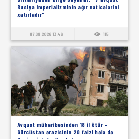
Rusiya imperializminin ağır nəticələrini
xatırladır"
07.08.2026 13:46
115
Avqust müharibəsindən 18 il ötür –
Gürcüstan ərazisinin 20 faizi hələ də