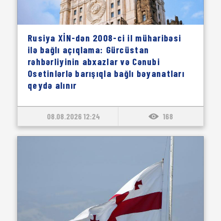
Rusiya XİN-dən 2008-ci il müharibəsi
ilə bağlı açıqlama: Gürcüstan
rəhbərliyinin abxazlar və Cənubi
Osetinlərlə barışıqla bağlı bəyanatları
qeydə alınır
08.08.2026 12:24
168