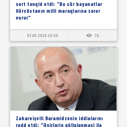
sərt tənqid etdi: "Bu cür bəyanatlar
Gürcüstanın milli maraqlarına zərər
vurur"
07.08.2026 20:50
79
Zakareişvili Baramidzenin iddialarını
rədd etdi: "Əsirlərin güllələnməsi ilə