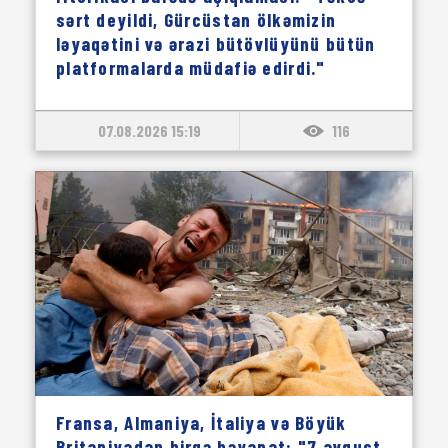
sərt deyildi, Gürcüstan ölkəmizin
ləyaqətini və ərazi bütövlüyünü bütün
platformalarda müdafiə edirdi."
07.08.2026 15:19
116
Fransa, Almaniya, İtaliya və Böyük
Britaniyadan birgə bəyanat: "7 avqust