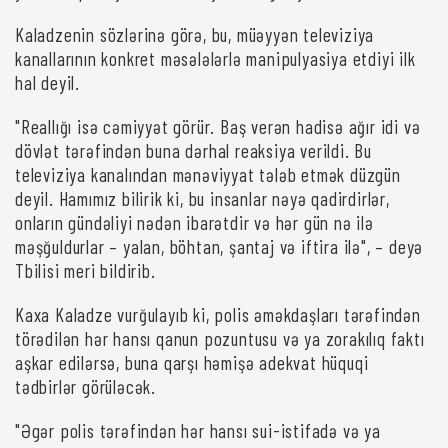
Kaladzenin sözlərinə görə, bu, müəyyən televiziya
kanallarının konkret məsələlərlə manipulyasiya etdiyi ilk
hal deyil.
"Reallığı isə cəmiyyət görür. Baş verən hadisə ağır idi və
dövlət tərəfindən buna dərhal reaksiya verildi. Bu
televiziya kanalından mənəviyyat tələb etmək düzgün
deyil. Hamımız bilirik ki, bu insanlar nəyə qadirdirlər,
onların gündəliyi nədən ibarətdir və hər gün nə ilə
məşğuldurlar – yalan, böhtan, şantaj və iftira ilə", – deyə
Tbilisi meri bildirib.
Kaxa Kaladze vurğulayıb ki, polis əməkdaşları tərəfindən
törədilən hər hansı qanun pozuntusu və ya zorakılıq faktı
aşkar edilərsə, buna qarşı həmişə adekvat hüquqi
tədbirlər görüləcək.
"Əgər polis tərəfindən hər hansı sui-istifadə və ya