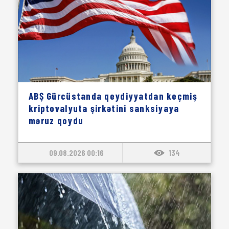
ABŞ Gürcüstanda qeydiyyatdan keçmiş
kriptovalyuta şirkətini sanksiyaya
məruz qoydu
09.08.2026 00:16
134