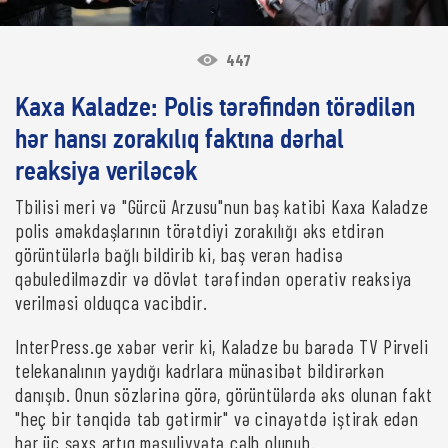
447
Kaxa Kaladze: Polis tərəfindən törədilən
hər hansı zorakılıq faktına dərhal
reaksiya veriləcək
Tbilisi meri və "Gürcü Arzusu"nun baş katibi Kaxa Kaladze
polis əməkdaşlarının törətdiyi zorakılığı əks etdirən
görüntülərlə bağlı bildirib ki, baş verən hadisə
qəbuledilməzdir və dövlət tərəfindən operativ reaksiya
verilməsi olduqca vacibdir.
InterPress.ge xəbər verir ki, Kaladze bu barədə TV Pirveli
telekanalının yaydığı kadrlara münasibət bildirərkən
danışıb. Onun sözlərinə görə, görüntülərdə əks olunan fakt
"heç bir tənqidə tab gətirmir" və cinayətdə iştirak edən
hər üç şəxs artıq məsuliyyətə cəlb olunub.