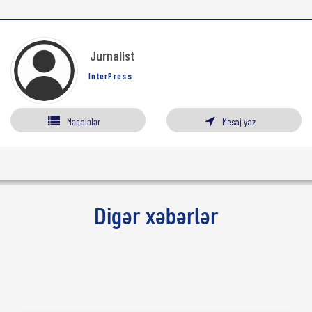
Jurnalist
InterPress
Məqalələr
Mesaj yaz
Digər xəbərlər