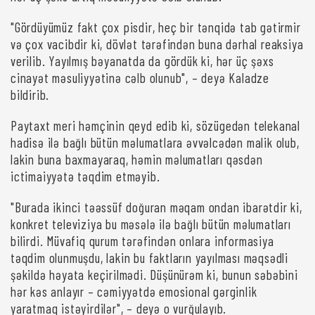
"Gördüyümüz fakt çox pisdir, heç bir tənqidə tab gətirmir
və çox vacibdir ki, dövlət tərəfindən buna dərhal reaksiya
verilib. Yayılmış bəyanatda da gördük ki, hər üç şəxs
cinayət məsuliyyətinə cəlb olunub", – deyə Kaladze
bildirib.
Paytaxt meri həmçinin qeyd edib ki, sözügedən telekanal
hadisə ilə bağlı bütün məlumatlara əvvəlcədən malik olub,
lakin buna baxmayaraq, həmin məlumatları qəsdən
ictimaiyyətə təqdim etməyib.
"Burada ikinci təəssüf doğuran məqam ondan ibarətdir ki,
konkret televiziya bu məsələ ilə bağlı bütün məlumatları
bilirdi. Müvafiq qurum tərəfindən onlara informasiya
təqdim olunmuşdu, lakin bu faktların yayılması məqsədli
şəkildə həyata keçirilmədi. Düşünürəm ki, bunun səbəbini
hər kəs anlayır – cəmiyyətdə emosional gərginlik
yaratmaq istəyirdilər", – deyə o vurğulayıb.