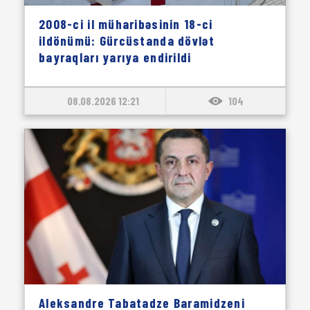
2008-ci il müharibəsinin 18-ci
ildönümü: Gürcüstanda dövlət
bayraqları yarıya endirildi
08.08.2026 12:21
104
Aleksandre Tabatadze Baramidzeni