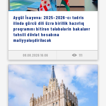
Aygül İsayeva: 2025–2026-cı tədris
ilində gürcü dili üzrə birillik hazırlıq
proqramını bitirən tələbələrin bakalavr
təhsili dövlət hesabına
maliyyələşdiriləcək
08.08.2026 16:06
111