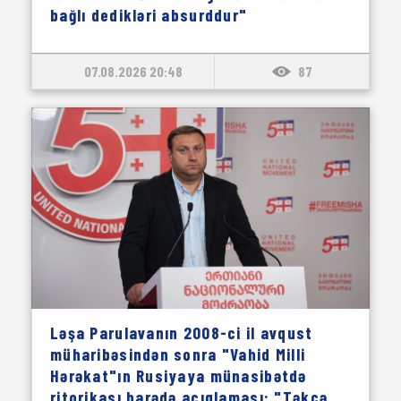
bağlı dedikləri absurddur"
07.08.2026 20:48
87
Ləşa Parulavanın 2008-ci il avqust
müharibəsindən sonra "Vahid Milli
Hərəkat"ın Rusiyaya münasibətdə
ritorikası barədə açıqlaması: "Təkcə