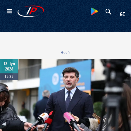
Kateqoriyalar
GE
Ətraflı
13
Iyn
2026
13:23