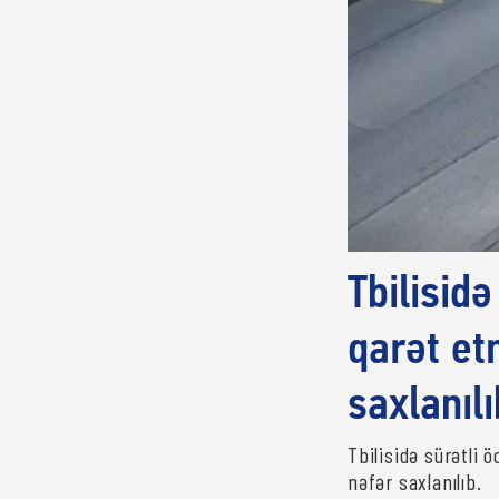
Tbilisidə
qarət et
saxlanılı
Tbilisidə sürətli 
nəfər saxlanılıb.