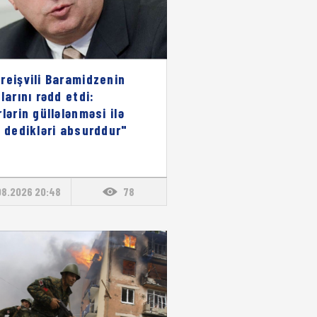
reişvili Baramidzenin
larını rədd etdi:
rlərin güllələnməsi ilə
ı dedikləri absurddur"
08.2026 20:48
78