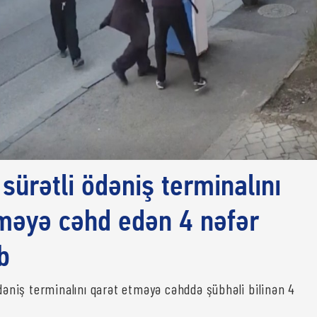
 sürətli ödəniş terminalını
məyə cəhd edən 4 nəfər
b
ödəniş terminalını qarət etməyə cəhddə şübhəli bilinən 4