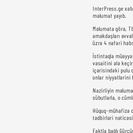
InterPress.ge xəbə
məlumat yayıb.
Məlumata görə, Tb
əməkdaşları əvvəlc
üzrə 4 nəfəri həbs
İstintaqla müəyyən
vəsaitini ələ keç
içərisindəki pulu
onlar niyyətlərini
Nazirliyin məluma
sübutlarla, o cüml
Hüquq-mühafizə or
tədbirləri nəticəs
Faktla bağlı Gürc