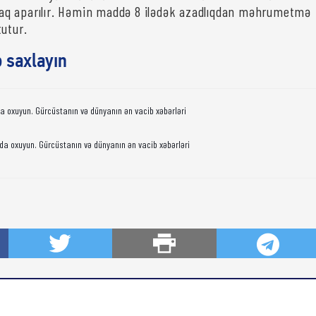
intaq aparılır. Həmin maddə 8 ilədək azadlıqdan məhrumetmə
tutur.
ə saxlayın
da oxuyun. Gürcüstanın və dünyanın ən vacib xəbərləri
da oxuyun. Gürcüstanın və dünyanın ən vacib xəbərləri