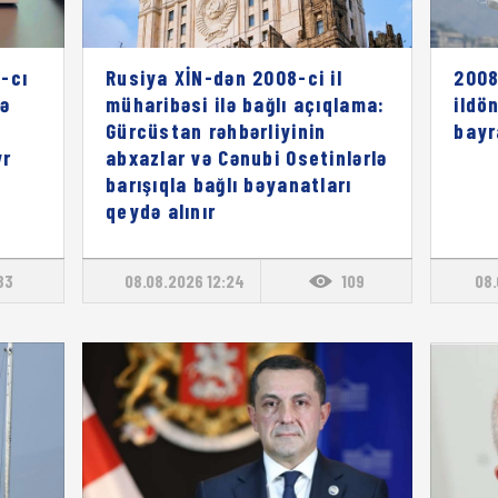
-cı
Rusiya XİN-dən 2008-ci il
2008
rə
müharibəsi ilə bağlı açıqlama:
ildö
ı
Gürcüstan rəhbərliyinin
bayr
vr
abxazlar və Cənubi Osetinlərlə
barışıqla bağlı bəyanatları
qeydə alınır
83
08.08.2026 12:24
109
08.