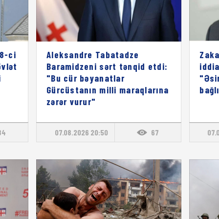
8-ci
Aleksandre Tabatadze
Zaka
vlət
Baramidzeni sərt tənqid etdi:
iddia
i
"Bu cür bəyanatlar
"Əsi
Gürcüstanın milli maraqlarına
bağl
zərər vurur"
84
07.08.2026 20:50
67
07.