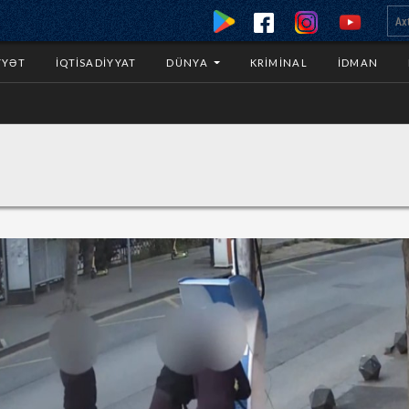
YYƏT
İQTISADIYYAT
DÜNYA
KRIMINAL
İDMAN