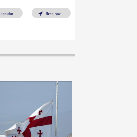
Məqalələr
Mesaj yaz