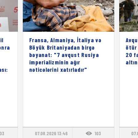
il
Fransa, Almaniya, İtaliya və
Avqu
onra
Böyük Britaniyadan birgə
ötür
bəyanat: "7 avqust Rusiya
20 f
imperializminin ağır
altı
ası:
nəticələrini xatırladır"
103
07.08.2026 13:46
103
07.