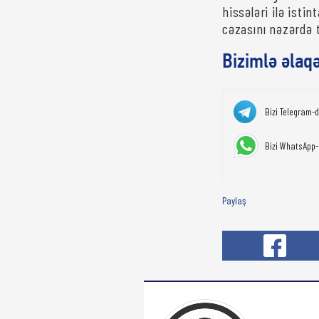
hissələri ilə ist
cəzasını nəzərdə 
Bizimlə əlaq
Bizi Telegram-
Bizi WhatsApp-
Paylaş