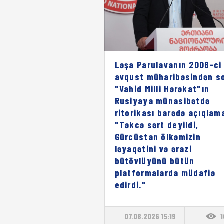
Ləşa Parulavanın 2008-ci 
avqust müharibəsindən s
"Vahid Milli Hərəkat"ın
Rusiyaya münasibətdə
ritorikası barədə açıqlam
"Təkcə sərt deyildi,
Gürcüstan ölkəmizin
ləyaqətini və ərazi
bütövlüyünü bütün
platformalarda müdafiə
edirdi."
07.08.2026 15:19