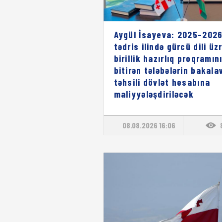
Aygül İsayeva: 2025–2026
tədris ilində gürcü dili üz
birillik hazırlıq proqramın
bitirən tələbələrin bakala
təhsili dövlət hesabına
maliyyələşdiriləcək
08.08.2026 16:06