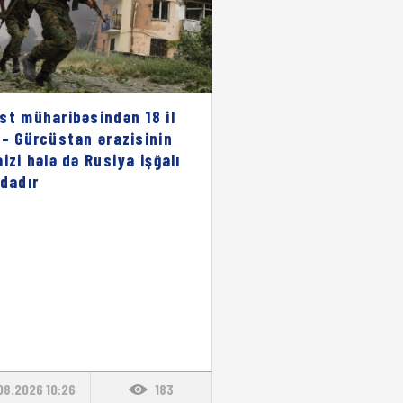
st müharibəsindən 18 il
 – Gürcüstan ərazisinin
aizi hələ də Rusiya işğalı
ndadır
08.2026 10:26
183