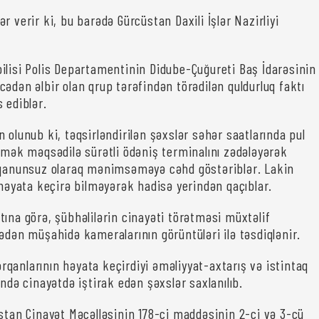
r verir ki, bu barədə Gürcüstan Daxili İşlər Nazirliyi
ilisi Polis Departamentinin Didube-Çuğureti Baş İdarəsinin
ədən əlbir olan qrup tərəfindən törədilən quldurluq faktı
 ediblər.
 olunub ki, təqsirləndirilən şəxslər səhər saatlarında pul
irmək məqsədilə sürətli ödəniş terminalını zədələyərək
 qanunsuz olaraq mənimsəməyə cəhd göstəriblər. Lakin
 həyata keçirə bilməyərək hadisə yerindən qaçıblar.
tına görə, şübhəlilərin cinayəti törətməsi müxtəlif
ədən müşahidə kameralarının görüntüləri ilə təsdiqlənir.
qanlarının həyata keçirdiyi əməliyyat-axtarış və istintaq
ində cinayətdə iştirak edən şəxslər saxlanılıb.
üstan Cinayət Məcəlləsinin 178-ci maddəsinin 2-ci və 3-cü