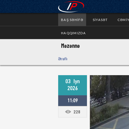
BAŞ SƏHIFƏ
SIYASƏT
CƏMI
HAQQIMIZDA
Məzənnə
Ətraflı
03
Iyn
2026
11:09
228