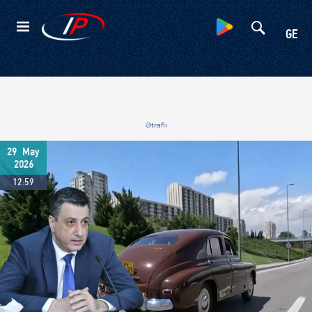
Kateqoriyalar
GE
Ətraflı
29
May
2026
12:59