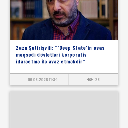
Zaza Şatirişvili: "‘Deep State’in əsas
məqsədi dövlətləri korporativ
idarəetmə ilə əvəz etməkdir"
06.08.2026 11:34
28