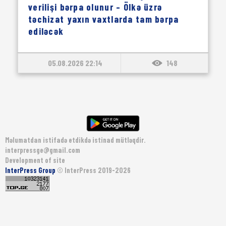
verilişi bərpa olunur – Ölkə üzrə
təchizat yaxın vaxtlarda tam bərpa
ediləcək
05.08.2026 22:14
148
Məlumatdan istifadə etdikdə istinad mütləqdir.
interpressge@gmail.com
Development of site
InterPress Group
© InterPress 2019-2026