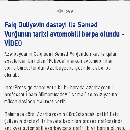
349
Faiq Quliyevin dəstəyi ilə Səməd
Vurğunun tarixi avtomobili bərpa olundu -
VİDEO
Azərbaycanın Xalq şairi Səməd Vurğundan xatirə qalan
əşyalardan biri olan “Pobeda” markalı avtomobil illər
sonra Gürcüstandan Azərbaycana gətirilərək bərpa
olunub.
InterPress.ge xəbər verir ki, bu barədə azərbaycanlı
professor İlham Gülməmmədov “İctimai” televiziyasına
müsahibəsində məlumat verib.
Məlumata görə, Azərbaycanın Gürcüstandakı səfiri Faiq
Quliyevin dəstəyi ilə həyata keçirilən proses nəticəsində
antikvar avtomobil Azərbaycana gətirilib və bərpa olunub.