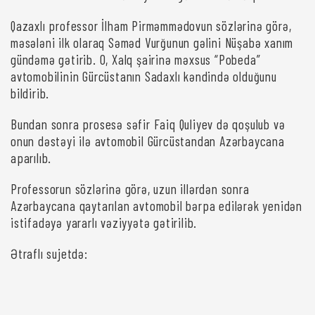
Qazaxlı professor İlham Pirməmmədovun sözlərinə görə,
məsələni ilk olaraq Səməd Vurğunun gəlini Nüşabə xanım
gündəmə gətirib. O, Xalq şairinə məxsus “Pobeda”
avtomobilinin Gürcüstanın Sadaxlı kəndində olduğunu
bildirib.
Bundan sonra prosesə səfir Faiq Quliyev də qoşulub və
onun dəstəyi ilə avtomobil Gürcüstandan Azərbaycana
aparılıb.
Professorun sözlərinə görə, uzun illərdən sonra
Azərbaycana qaytarılan avtomobil bərpa edilərək yenidən
istifadəyə yararlı vəziyyətə gətirilib.
Ətraflı sujetdə: