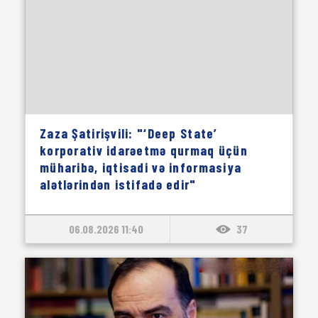
Zaza Şatirişvili: "‘Deep State’
korporativ idarəetmə qurmaq üçün
müharibə, iqtisadi və informasiya
alətlərindən istifadə edir"
06.08.2026 11:40
37