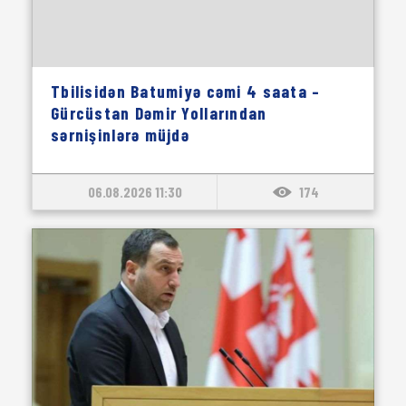
Tbilisidən Batumiyə cəmi 4 saata –
Gürcüstan Dəmir Yollarından
sərnişinlərə müjdə
06.08.2026 11:30
174