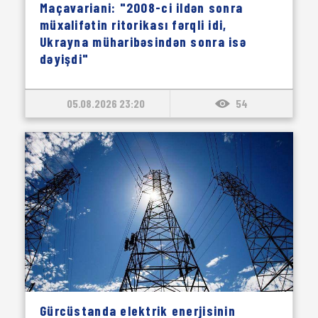
Maçavariani: "2008-ci ildən sonra
müxalifətin ritorikası fərqli idi,
Ukrayna müharibəsindən sonra isə
dəyişdi"
05.08.2026 23:20
54
Gürcüstanda elektrik enerjisinin