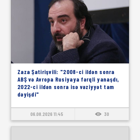
Zaza Şatirişvili: "2008-ci ildən sonra
ABŞ və Avropa Rusiyaya fərqli yanaşdı,
2022-ci ildən sonra isə vəziyyət tam
dəyişdi"
06.08.2026 11:45
30