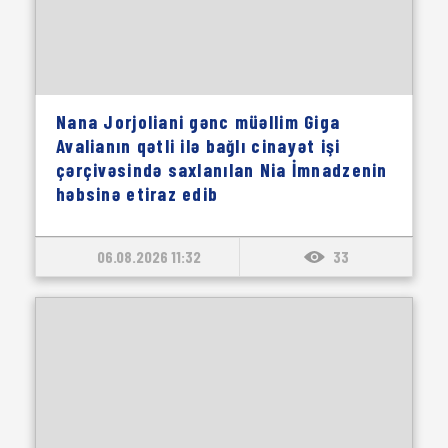
Nana Jorjoliani gənc müəllim Giga
Avalianın qətli ilə bağlı cinayət işi
çərçivəsində saxlanılan Nia İmnadzenin
həbsinə etiraz edib
06.08.2026 11:32
33