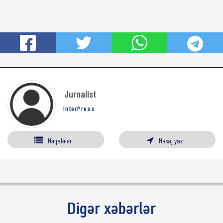
Jurnalist
InterPress
Məqalələr
Mesaj yaz
Digər xəbərlər