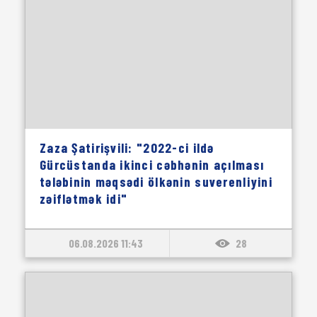
Zaza Şatirişvili: "2022-ci ildə
Gürcüstanda ikinci cəbhənin açılması
tələbinin məqsədi ölkənin suverenliyini
zəiflətmək idi"
06.08.2026 11:43
28