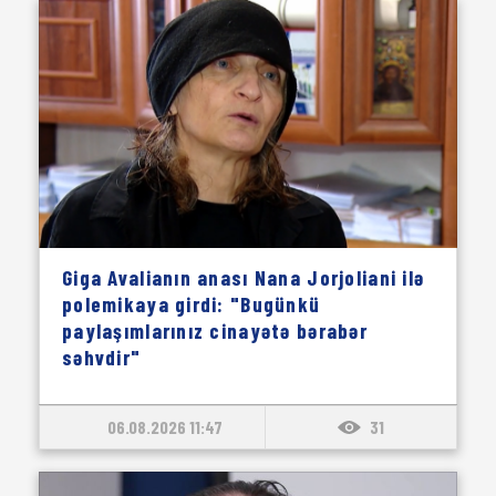
Giga Avalianın anası Nana Jorjoliani ilə
polemikaya girdi: "Bugünkü
paylaşımlarınız cinayətə bərabər
səhvdir"
06.08.2026 11:47
31