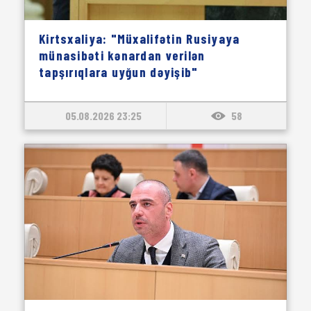
Kirtsxaliya: "Müxalifətin Rusiyaya
münasibəti kənardan verilən
tapşırıqlara uyğun dəyişib"
05.08.2026 23:25
58