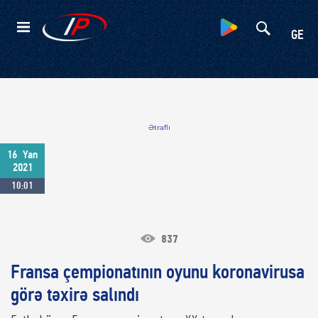
Kateqoriyalar
GE
Ətraflı
16
Yan
2021
10:01
837
Fransa çempionatının oyunu koronavirusa
görə təxirə salındı