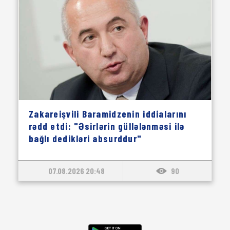
Zakareişvili Baramidzenin iddialarını
rədd etdi: "Əsirlərin güllələnməsi ilə
bağlı dedikləri absurddur"
07.08.2026 20:48
90