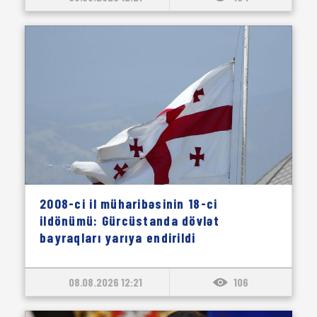
2008-ci il müharibəsinin 18-ci
ildönümü: Gürcüstanda dövlət
bayraqları yarıya endirildi
08.08.2026 12:21
106