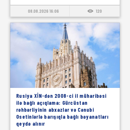
08.08.2026 16:06
120
Rusiya XİN-dən 2008-ci il müharibəsi
ilə bağlı açıqlama: Gürcüstan
rəhbərliyinin abxazlar və Cənubi
Osetinlərlə barışıqla bağlı bəyanatları
qeydə alınır