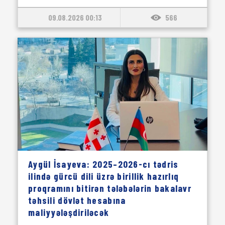
09.08.2026 00:13
566
Aygül İsayeva: 2025–2026-cı tədris
ilində gürcü dili üzrə birillik hazırlıq
proqramını bitirən tələbələrin bakalavr
təhsili dövlət hesabına
maliyyələşdiriləcək