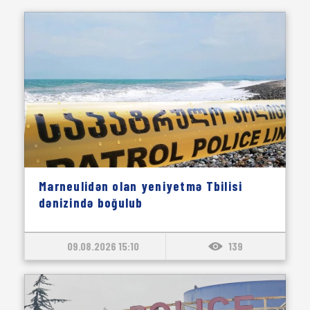
Marneulidən olan yeniyetmə Tbilisi
dənizində boğulub
09.08.2026 15:10
139