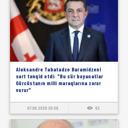
Aleksandre Tabatadze Baramidzeni
sərt tənqid etdi: "Bu cür bəyanatlar
Gürcüstanın milli maraqlarına zərər
vurur"
07.08.2026 20:50
82