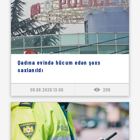
Qadına evində hücum edən şəxs
saxlanıldı
09.08.2026 13:06
209