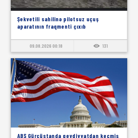
Şekvetili sahilinə pilotsuz uçuş
aparatının fraqmenti çıxıb
09.08.2026 00:18
131
ABŞ Gürcüstanda qeydiyyatdan keçmiş