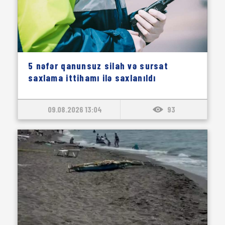
5 nəfər qanunsuz silah və sursat
saxlama ittihamı ilə saxlanıldı
09.08.2026 13:04
93