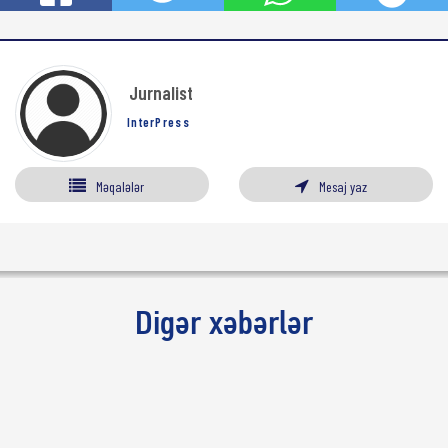
Jurnalist
InterPress
Məqalələr
Mesaj yaz
Digər xəbərlər