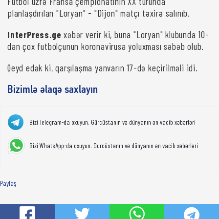
Futbol üzrə Fransa çempionatının XX turunda
planlaşdırılan "Loryan" - "Dijon" matçı təxirə salınıb.
InterPress.ge
xəbər verir ki, buna "Loryan" klubunda 10-
dan çox futbolçunun koronavirusa yoluxması səbəb olub.
Qeyd edək ki, qarşılaşma yanvarın 17-də keçirilməli idi.
Bizimlə əlaqə saxlayın
Bizi Telegram-da oxuyun. Gürcüstanın və dünyanın ən vacib xəbərləri
Bizi WhatsApp-da oxuyun. Gürcüstanın və dünyanın ən vacib xəbərləri
Paylaş