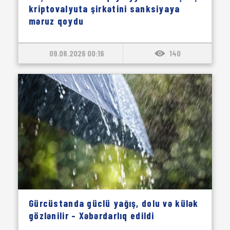
kriptovalyuta şirkətini sanksiyaya
məruz qoydu
09.08.2026 00:16
140
Gürcüstanda güclü yağış, dolu və külək
gözlənilir – Xəbərdarlıq edildi