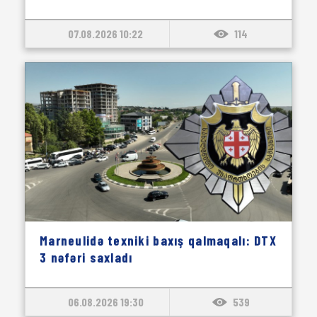
07.08.2026 10:22
114
Marneulidə texniki baxış qalmaqalı: DTX
3 nəfəri saxladı
06.08.2026 19:30
539