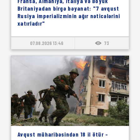
Fransa, Almaniya, İtaliya və Böyük
Britaniyadan birgə bəyanat: "7 avqust
Rusiya imperializminin ağır nəticələrini
xatırladır"
07.08.2026 13:46
73
Avqust müharibəsindən 18 il ötür –