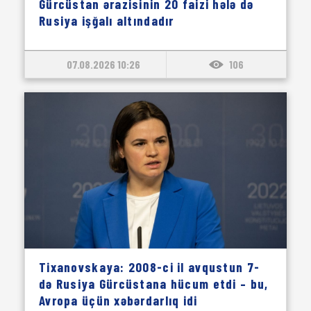
Gürcüstan ərazisinin 20 faizi hələ də
Rusiya işğalı altındadır
07.08.2026 10:26
106
Tixanovskaya: 2008-ci il avqustun 7-
də Rusiya Gürcüstana hücum etdi – bu,
Avropa üçün xəbərdarlıq idi