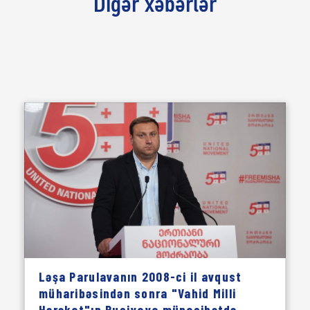
Digər xəbərlər
Ləşa Parulavanın 2008-ci il avqust
müharibəsindən sonra "Vahid Milli
Hərəkat"ın Rusiyaya münasibətdə