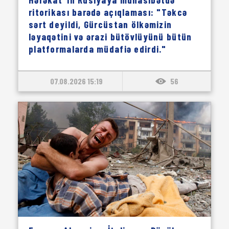
ritorikası barədə açıqlaması: "Təkcə
sərt deyildi, Gürcüstan ölkəmizin
ləyaqətini və ərazi bütövlüyünü bütün
platformalarda müdafiə edirdi."
07.08.2026 15:19
56