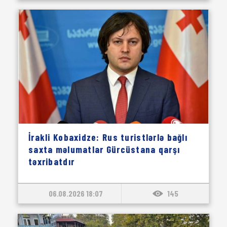
İrakli Kobaxidze: Rus turistlərlə bağlı
saxta məlumatlar Gürcüstana qarşı
təxribatdır
06.08.2026 18:07
145