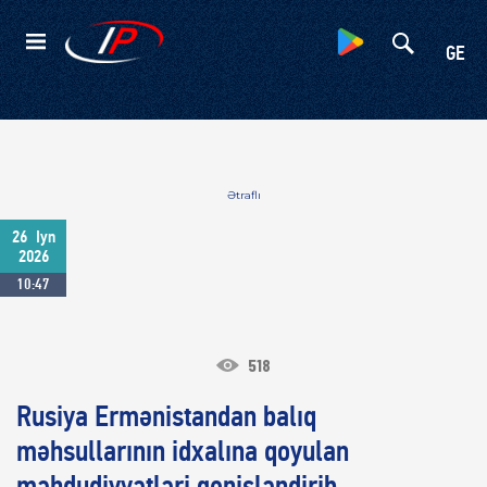
Kateqoriyalar
GE
Ətraflı
26
Iyn
2026
10:47
518
Rusiya Ermənistandan balıq
məhsullarının idxalına qoyulan