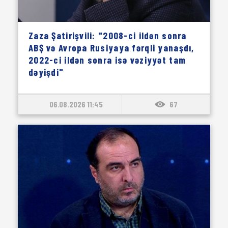
Zaza Şatirişvili: "2008-ci ildən sonra
ABŞ və Avropa Rusiyaya fərqli yanaşdı,
2022-ci ildən sonra isə vəziyyət tam
dəyişdi"
06.08.2026 11:45
67