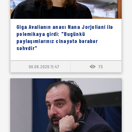
Giga Avalianın anası Nana Jorjoliani ilə
polemikaya girdi: "Bugünkü
paylaşımlarınız cinayətə bərabər
səhvdir"
06.08.2026 11:47
75