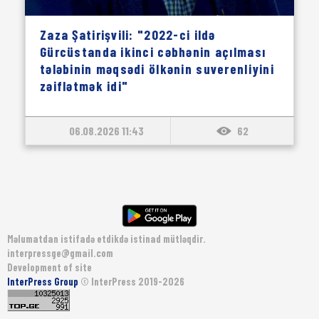
Zaza Şatirişvili: "2022-ci ildə
Gürcüstanda ikinci cəbhənin açılması
tələbinin məqsədi ölkənin suverenliyini
zəiflətmək idi"
06.08.2026 11:43
62
Məlumatdan istifadə etdikdə istinad mütləqdir.
interpressge@gmail.com
Development of site
InterPress Group
© InterPress 2019-2026