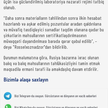
üçün isə gücləndirilmiş laboratoriya nəzarəti rejimi tətbiq
olunub.
“Daha sonra materialların təhlilindən sonra ilkin hesabat
hazırlanıb və aşkar edilmiş pozuntular aradan qaldırılana
və müvafiq təsdiqləyici sənədlər təqdim olunana qədər bu
şirkətlərin məhsullarının sertifikatlaşdırılmasının
müvəqqəti dayandırılması barədə qərar qəbul edilib”, –
deyə "Rosselxoznadzor"dan bildirilib.
Qurumun məlumatına görə, Rusiya bazarına ixrac olunan
balıq və balıq məhsullarının təhlükəsizliyini təmin etmək
məqsədilə erməni tərəfi ilə əməkdaşlıq davam etdirilir.
Bizimlə əlaqə saxlayın
Bizi Telegram-da oxuyun. Gürcüstanın və dünyanın ən vacib xəbərləri
Bizi WhatsApp-da oxuyun. Gürcüstanın və dünyanın ən vacib xəbərləri