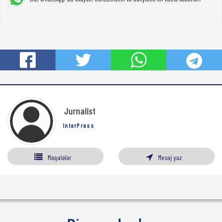
Jurnalist
InterPress
Məqalələr
Mesaj yaz