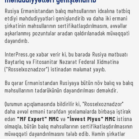
məhdudiyyətləri genişləndirib
Rusiya Ermənistandan balıq məhsullarının idxalına tətbiq
etdiyi məhdudiyyətləri genişləndirib və daha iki erməni
şirkətinin məhsullarının sertifikatlaşdırılmasını, əvvəllər
aşkarlanmış pozuntular aradan qaldırılanadək müvəqqəti
dayandırıb.
InterPress.ge xəbər verir ki, bu barədə Rusiya mətbuatı
Baytarlıq və Fitosanitar Nəzarət Federal Xidmətinə
("Rosselxoznadzor") istinadən məlumat yayıb.
Bu qərar Ermənistandan Rusiyaya bütün növ balıq və balıq
məhsullarının tədarükünün dayandırılması deməkdir.
Qurumun açıqlamasında bildirilir ki, "Rosselxoznadzor"
daha əvvəl erməni tərəfdən yoxlamalarda birbaşa iştirak
edən
"MF Export" MMC
və
"İnvest Plyus" MMC
istisna
olmaqla, bütün balıq məhsullarının sertifikatlaşdırılmasının
müvəqqəti dayandırılmasını tələb edib. Həmin şirkətlər