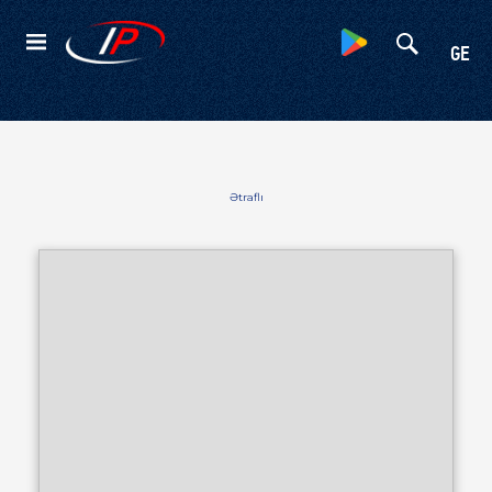
Kateqoriyalar
GE
Ətraflı