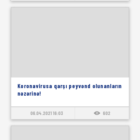
Koronavirusa qarşı peyvənd olunanların
nəzərinə!
06.04.2021 16:03
602