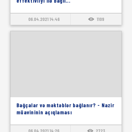
effektivliyi ilə bağlı...
06.04.2021 14:46
1109
Bağçalar və məktəblər bağlanır? - Nazir
müavininin açıqlaması
06.04.2021 14:26
2723