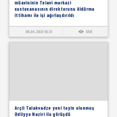
müavininin Telavi mərkəzi
xəstəxanasının direktorunu öldürmə
ittihamı ilə işi ağırlaşdırıldı
06.04.2021 16:31
559
Arçil Talakvadze yeni təyin olunmuş
Ədliyyə Naziri ilə görüşdü