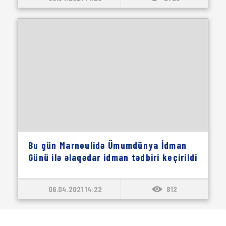
Bu gün Marneulidə Ümumdünya İdman
Günü ilə əlaqədar idman tədbiri keçirildi
06.04.2021 14:22
812