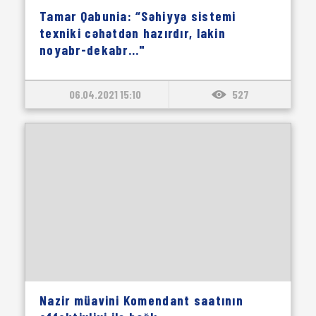
Tamar Qabunia: “Səhiyyə sistemi
texniki cəhətdən hazırdır, lakin
noyabr-dekabr..."
06.04.2021 15:10
527
Nazir müavini Komendant saatının