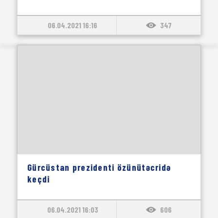
06.04.2021 16:16
347
Gürcüstan prezidenti özünütəcridə
keçdi
06.04.2021 16:03
606