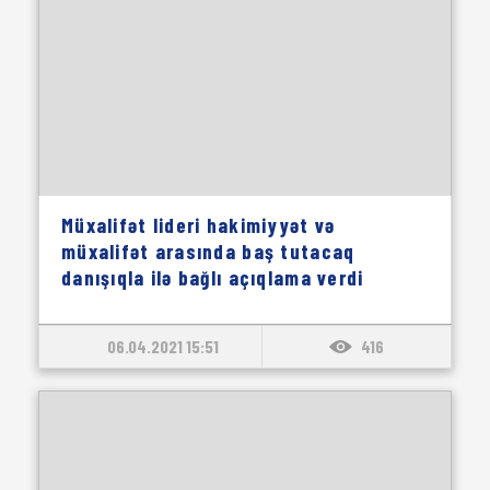
Müxalifət lideri hakimiyyət və
müxalifət arasında baş tutacaq
danışıqla ilə bağlı açıqlama verdi
06.04.2021 15:51
416