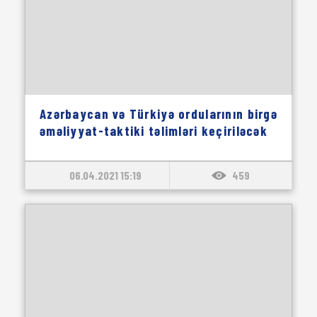
Azərbaycan və Türkiyə ordularının birgə
əməliyyat-taktiki təlimləri keçiriləcək
06.04.2021 15:19
459