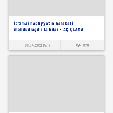
İctimai nəqliyyatın hərəkəti
məhdudlaşdırıla bilər - AÇIQLAMA
06.04.2021 15:17
876