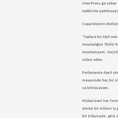
InterPress.ge xəbər 
tədbirinə qatılmayan
Caparidzenin dediyi
"Sadəcə bu tipli mə
imzaladığım Tbilisi 
imzalamışam. Seçici
sübut edim.
Parlamentə daxil ol
masasında heç bir s
və bitirəcəyəm.
Mübarizəni hər form
amma bir milyon iş 
bir tribunadır, giri