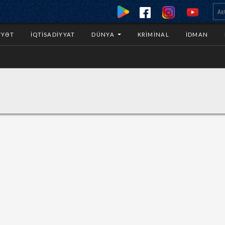
YYƏT
İQTISADIYYAT
DÜNYA
KRIMINAL
İDMAN