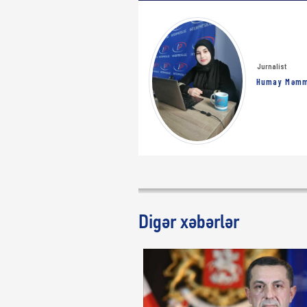
Jurnalist
Humay Məm
Digər xəbərlər