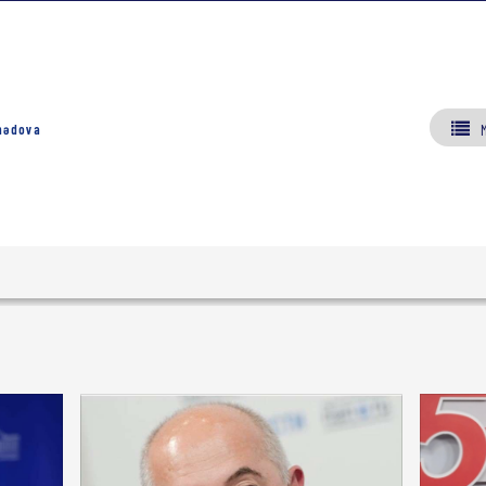
mədova