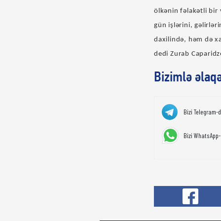
ölkənin fəlakətli bir
gün işlərini, gəlirl
daxilində, həm də xa
dedi Zurab Caparidz
Bizimlə əlaq
Bizi Telegram-
Bizi WhatsApp-