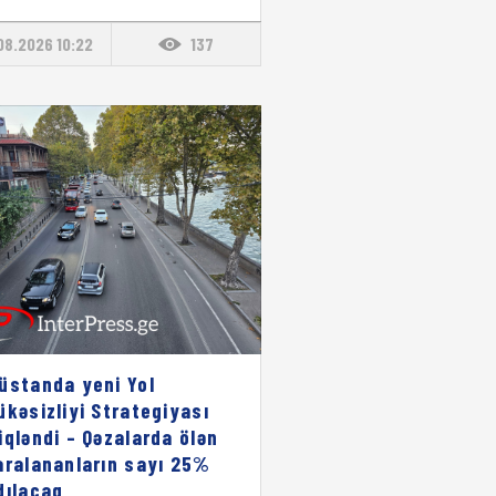
08.2026 10:22
137
üstanda yeni Yol
ükəsizliyi Strategiyası
iqləndi – Qəzalarda ölən
aralananların sayı 25%
dılacaq