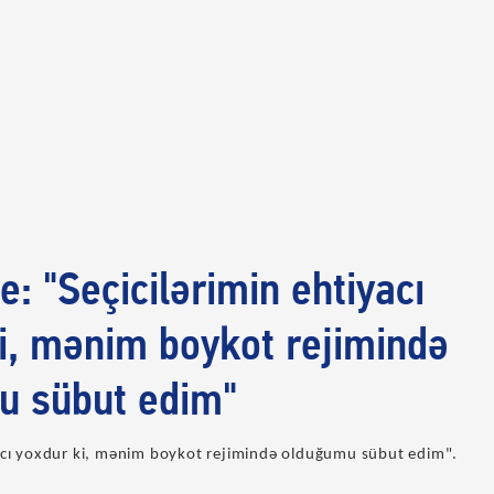
e: "Seçicilərimin ehtiyacı
i, mənim boykot rejimində
u sübut edim"
yacı yoxdur ki, mənim boykot rejimində olduğumu sübut edim".