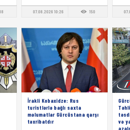
88
07.08.2026 10:26
150
07.
İrakli Kobaxidze: Rus
Gürc
turistlərlə bağlı saxta
Təhl
məlumatlar Gürcüstana qarşı
təsd
təxribatdır
və y
azal