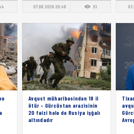
44
07.08.2026 20:48
51
07.
və
Avqust müharibəsindən 18 il
Tixa
ötür – Gürcüstan ərazisinin
avqu
a
20 faizi hələ də Rusiya işğalı
Gürc
altındadır
Avro