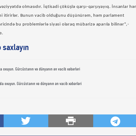
 vəziyyətdə olmasıdır. İqtisadi çöküşlə qarşı-qarşıyayıq. İnsanlar hə
ərini itirirlər. Bunun vacib olduğunu düşünürəm, həm parlament
ricində bu problemlərlə siyasi olaraq mübarizə aparıla bilinər",-
e.
ə saxlayın
da oxuyun. Gürcüstanın və dünyanın ən vacib xəbərləri
da oxuyun. Gürcüstanın və dünyanın ən vacib xəbərləri