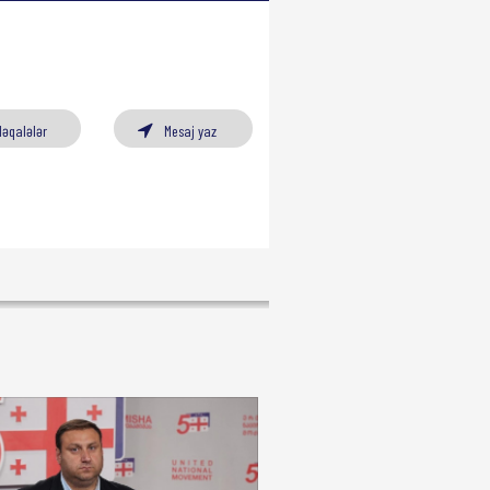
Məqalələr
Mesaj yaz