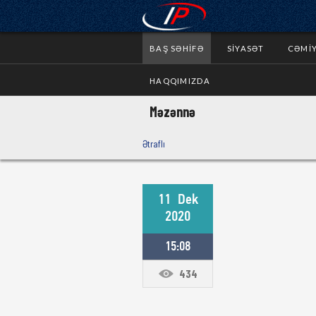
BAŞ SƏHIFƏ
SIYASƏT
CƏMI
HAQQIMIZDA
Məzənnə
Ətraflı
11
Dek
2020
15:08
434