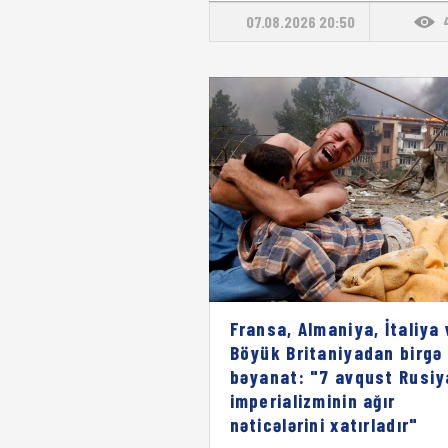
07.08.2026 20:50
Fransa, Almaniya, İtaliya 
Böyük Britaniyadan birgə
bəyanat: "7 avqust Rusiy
imperializminin ağır
nəticələrini xatırladır"