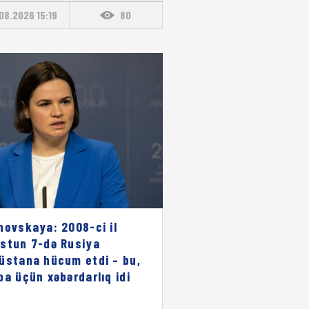
08.2026 15:19
80
novskaya: 2008-ci il
stun 7-də Rusiya
üstana hücum etdi – bu,
pa üçün xəbərdarlıq idi