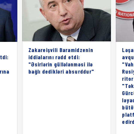
Zakareişvili Baramidzenin
Ləşa
tdi:
iddialarını rədd etdi:
avqu
"Əsirlərin güllələnməsi ilə
"Vah
rına
bağlı dedikləri absurddur"
Rusi
rito
"Tək
Gürc
ləya
bütö
plat
edird