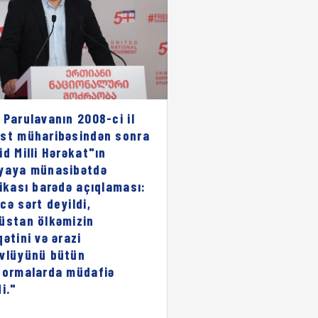
 Parulavanın 2008-ci il
st müharibəsindən sonra
id Milli Hərəkat"ın
yaya münasibətdə
rikası barədə açıqlaması:
cə sərt deyildi,
üstan ölkəmizin
qətini və ərazi
vlüyünü bütün
formalarda müdafiə
i."