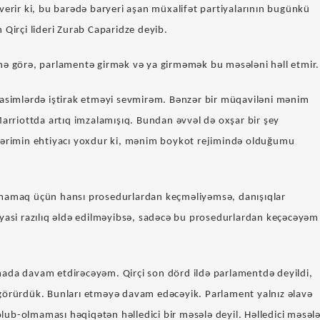
verir ki, bu barədə baryeri aşan müxalifət partiyalarının bugünkü
 Qirçi lideri Zurab Caparidze deyib.
nə görə, parlamentə girmək və ya girməmək bu məsələni həll etmir.
rasimlərdə iştirak etməyi sevmirəm. Bənzər bir müqaviləni mənim
Marriottda artıq imzalamışıq. Bundan əvvəl də oxşar bir şey
lərimin ehtiyacı yoxdur ki, mənim boykot rejimində olduğumu
mamaq üçün hansı prosedurlardan keçməliyəmsə, danışıqlar
iyasi razılıq əldə edilməyibsə, sadəcə bu prosedurlardan keçəcəyəm
ada davam etdirəcəyəm. Qirçi son dörd ildə parlamentdə deyildi,
görürdük. Bunları etməyə davam edəcəyik. Parlament yalnız əlavə
ş olub-olmaması həqiqətən həlledici bir məsələ deyil. Həlledici məsəl