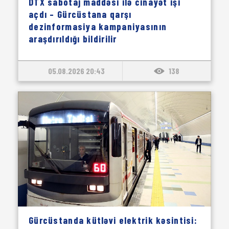
DTX sabotaj maddəsi ilə cinayət işi
açdı – Gürcüstana qarşı
dezinformasiya kampaniyasının
araşdırıldığı bildirilir
05.08.2026 20:43
138
Gürcüstanda kütləvi elektrik kəsintisi: