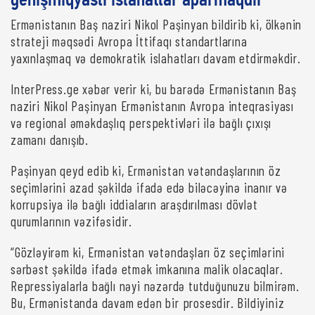
genişmiqyaslı islahatlar aparmaqdır
Ermənistanın Baş naziri Nikol Paşinyan bildirib ki, ölkənin
strateji məqsədi Avropa İttifaqı standartlarına
yaxınlaşmaq və demokratik islahatları davam etdirməkdir.
InterPress.ge xəbər verir ki, bu barədə Ermənistanın Baş
naziri Nikol Paşinyan Ermənistanın Avropa inteqrasiyası
və regional əməkdaşlıq perspektivləri ilə bağlı çıxışı
zamanı danışıb.
Paşinyan qeyd edib ki, Ermənistan vətəndaşlarının öz
seçimlərini azad şəkildə ifadə edə biləcəyinə inanır və
korrupsiya ilə bağlı iddiaların araşdırılması dövlət
qurumlarının vəzifəsidir.
“Gözləyirəm ki, Ermənistan vətəndaşları öz seçimlərini
sərbəst şəkildə ifadə etmək imkanına malik olacaqlar.
Repressiyalarla bağlı nəyi nəzərdə tutduğunuzu bilmirəm.
Bu, Ermənistanda davam edən bir prosesdir. Bildiyiniz