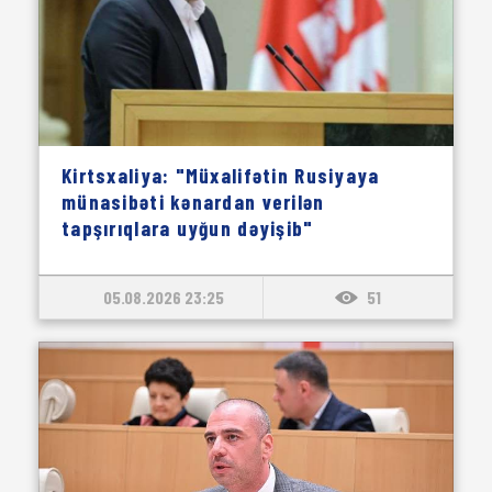
Kirtsxaliya: "Müxalifətin Rusiyaya
münasibəti kənardan verilən
tapşırıqlara uyğun dəyişib"
05.08.2026 23:25
51