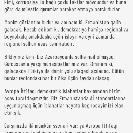
kimi, korrupsiya ilə bağlı çoxlu faktlar mövcuddur və buna
görə də müvafiq qurumlar hərəkət etməyə borcludurlar.
Mənim gözləntim budur və əminəm ki, Ermənistan qalib
gələcək. Hesab edirəm ki, demokratiya həmişə regional və
beynəlxalq əməkdaşlıq üçün işləyir və eyni zamanda
regional sülhün əsas təminatıdır.
Bildiyiniz kimi, biz Azərbaycanla sülhə nail olmuşuq,
Gürcüstanla yaxşı münasibətlərimiz var. Əminəm ki,
gələcəkdə Türkiyə ilə dəmir yolu əlaqəsi açılacaq. Bütün
bunlar regiondakı hər bir ölkə üçün faydalı olacaq.
Avropa İttifaqı demokratik islahatlar baxımından bizim
əsas tərəfdaşımızdır. Biz Ermənistanda Aİ standartlarına
uyğunlaşmaq üçün islahatlar həyata keçirəcəyimizi elan
etmişik.
Qarşımızda iki mümkün ssenari var: ya Avropa İttifaqı
Ermənistanı tamhüquqlu üzv kimi qəbul edəcək, ya da