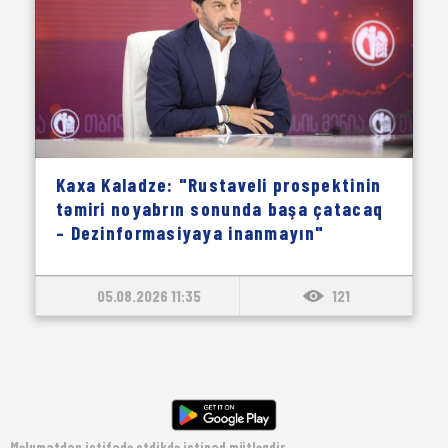
Kaxa Kaladze: "Rustaveli prospektinin
təmiri noyabrın sonunda başa çatacaq
– Dezinformasiyaya inanmayın"
05.08.2026 11:35
121
Məlumatdan istifadə etdikdə istinad mütləqdir.