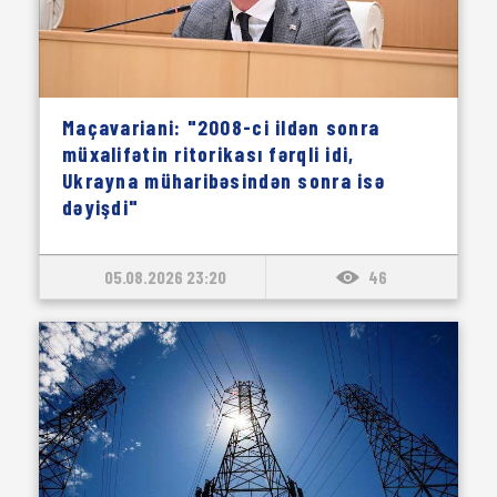
Maçavariani: "2008-ci ildən sonra
müxalifətin ritorikası fərqli idi,
Ukrayna müharibəsindən sonra isə
dəyişdi"
05.08.2026 23:20
46