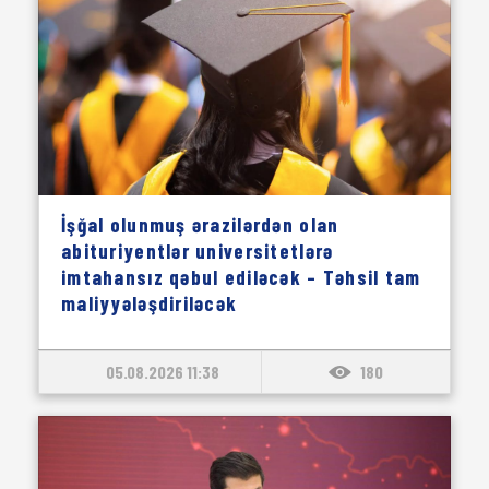
İşğal olunmuş ərazilərdən olan
abituriyentlər universitetlərə
imtahansız qəbul ediləcək – Təhsil tam
maliyyələşdiriləcək
05.08.2026 11:38
180