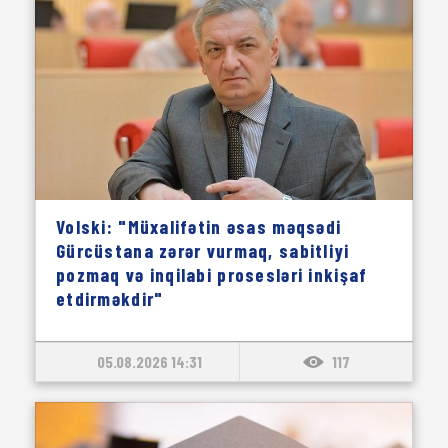
Volski: "Müxalifətin əsas məqsədi
Gürcüstana zərər vurmaq, sabitliyi
pozmaq və inqilabi prosesləri inkişaf
etdirməkdir"
05.08.2026 14:31
117