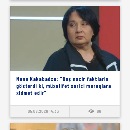
Nana Kakabadze: "Baş nazir faktlarla
göstərdi ki, müxalifət xarici maraqlara
xidmət edir"
05.08.2026 14:33
66