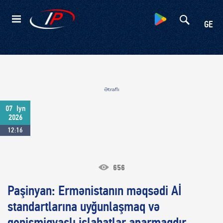
Kateqoriyalar
GE
Ətraflı
07
Iyn
2026
12:16
656
Paşinyan: Ermənistanın məqsədi Aİ
standartlarına uyğunlaşmaq və