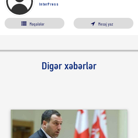
InterPress
Məqalələr
Mesaj yaz
Digər xəbərlər