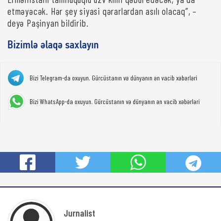
etməyəcək. Hər şey siyasi qərarlardan asılı olacaq”, –
deyə Paşinyan bildirib.
Bizimlə əlaqə saxlayın
Bizi Telegram-da oxuyun. Gürcüstanın və dünyanın ən vacib xəbərləri
Bizi WhatsApp-da oxuyun. Gürcüstanın və dünyanın ən vacib xəbərləri
Jurnalist