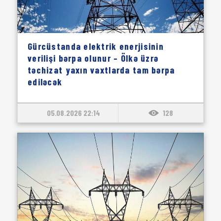
Gürcüstanda elektrik enerjisinin
verilişi bərpa olunur – Ölkə üzrə
təchizat yaxın vaxtlarda tam bərpa
ediləcək
05.08.2026 22:14
128