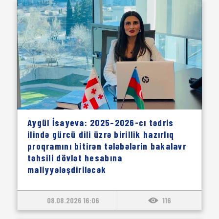
Aygül İsayeva: 2025–2026-cı tədris
ilində gürcü dili üzrə birillik hazırlıq
proqramını bitirən tələbələrin bakalavr
təhsili dövlət hesabına
maliyyələşdiriləcək
08.08.2026 16:06
116