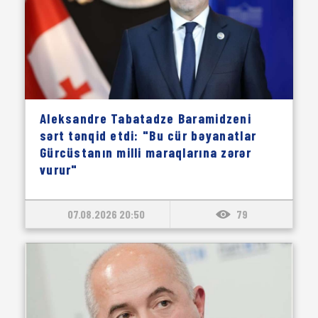
Aleksandre Tabatadze Baramidzeni
sərt tənqid etdi: "Bu cür bəyanatlar
Gürcüstanın milli maraqlarına zərər
vurur"
07.08.2026 20:50
79