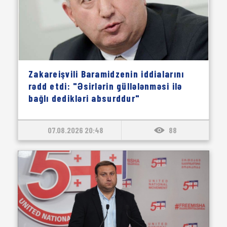
Zakareişvili Baramidzenin iddialarını
rədd etdi: "Əsirlərin güllələnməsi ilə
bağlı dedikləri absurddur"
07.08.2026 20:48
88