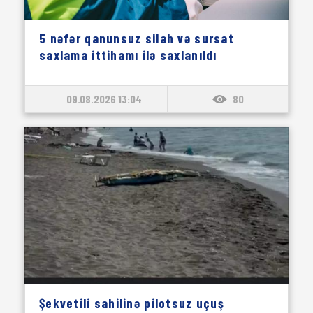
5 nəfər qanunsuz silah və sursat
saxlama ittihamı ilə saxlanıldı
09.08.2026 13:04
80
Şekvetili sahilinə pilotsuz uçuş