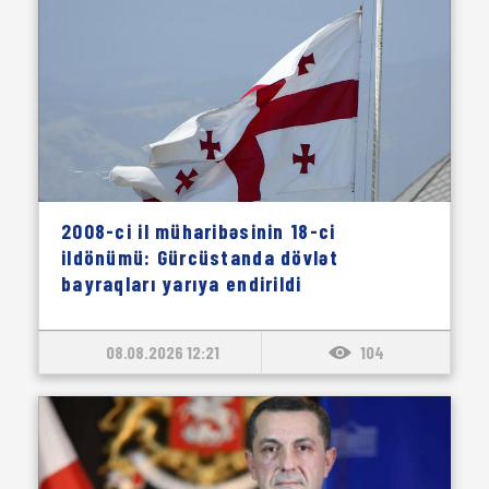
2008-ci il müharibəsinin 18-ci
ildönümü: Gürcüstanda dövlət
bayraqları yarıya endirildi
08.08.2026 12:21
104