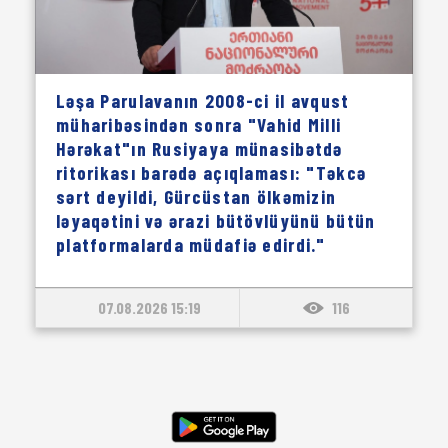
Ləşa Parulavanın 2008-ci il avqust
müharibəsindən sonra "Vahid Milli
Hərəkat"ın Rusiyaya münasibətdə
ritorikası barədə açıqlaması: "Təkcə
sərt deyildi, Gürcüstan ölkəmizin
ləyaqətini və ərazi bütövlüyünü bütün
platformalarda müdafiə edirdi."
07.08.2026 15:19
116