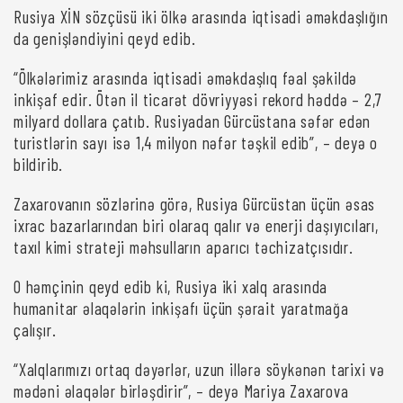
Rusiya XİN sözçüsü iki ölkə arasında iqtisadi əməkdaşlığın
da genişləndiyini qeyd edib.
“Ölkələrimiz arasında iqtisadi əməkdaşlıq fəal şəkildə
inkişaf edir. Ötən il ticarət dövriyyəsi rekord həddə – 2,7
milyard dollara çatıb. Rusiyadan Gürcüstana səfər edən
turistlərin sayı isə 1,4 milyon nəfər təşkil edib”, – deyə o
bildirib.
Zaxarovanın sözlərinə görə, Rusiya Gürcüstan üçün əsas
ixrac bazarlarından biri olaraq qalır və enerji daşıyıcıları,
taxıl kimi strateji məhsulların aparıcı təchizatçısıdır.
O həmçinin qeyd edib ki, Rusiya iki xalq arasında
humanitar əlaqələrin inkişafı üçün şərait yaratmağa
çalışır.
“Xalqlarımızı ortaq dəyərlər, uzun illərə söykənən tarixi və
mədəni əlaqələr birləşdirir”, – deyə Mariya Zaxarova