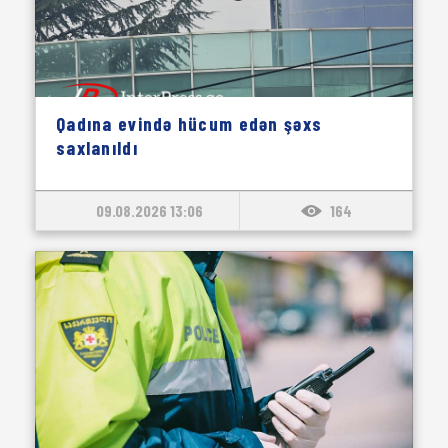
Qadına evində hücum edən şəxs
saxlanıldı
09.08.2026 13:06
164