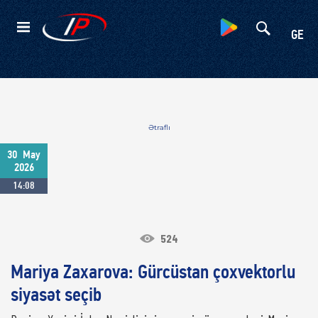
Kateqoriyalar
GE
Ətraflı
30
May
2026
14:08
524
Mariya Zaxarova: Gürcüstan çoxvektorlu
siyasət seçib