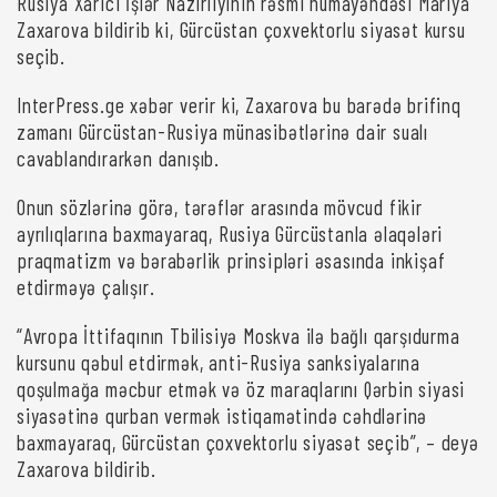
Rusiya Xarici İşlər Nazirliyinin rəsmi nümayəndəsi Mariya
Zaxarova bildirib ki, Gürcüstan çoxvektorlu siyasət kursu
seçib.
InterPress.ge xəbər verir ki, Zaxarova bu barədə brifinq
zamanı Gürcüstan-Rusiya münasibətlərinə dair sualı
cavablandırarkən danışıb.
Onun sözlərinə görə, tərəflər arasında mövcud fikir
ayrılıqlarına baxmayaraq, Rusiya Gürcüstanla əlaqələri
praqmatizm və bərabərlik prinsipləri əsasında inkişaf
etdirməyə çalışır.
“Avropa İttifaqının Tbilisiyə Moskva ilə bağlı qarşıdurma
kursunu qəbul etdirmək, anti-Rusiya sanksiyalarına
qoşulmağa məcbur etmək və öz maraqlarını Qərbin siyasi
siyasətinə qurban vermək istiqamətində cəhdlərinə
baxmayaraq, Gürcüstan çoxvektorlu siyasət seçib”, – deyə
Zaxarova bildirib.