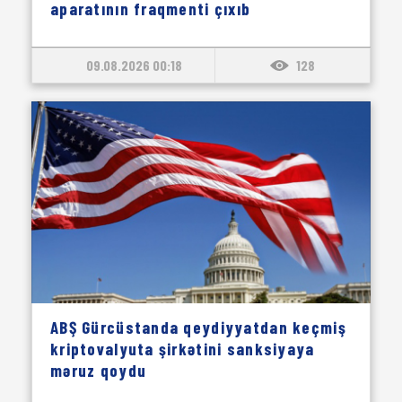
aparatının fraqmenti çıxıb
09.08.2026 00:18
128
ABŞ Gürcüstanda qeydiyyatdan keçmiş
kriptovalyuta şirkətini sanksiyaya
məruz qoydu