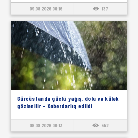
09.08.2026 00:16
137
Gürcüstanda güclü yağış, dolu və külək
gözlənilir – Xəbərdarlıq edildi
09.08.2026 00:13
552