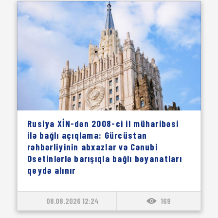
Rusiya XİN-dən 2008-ci il müharibəsi
ilə bağlı açıqlama: Gürcüstan
rəhbərliyinin abxazlar və Cənubi
Osetinlərlə barışıqla bağlı bəyanatları
qeydə alınır
08.08.2026 12:24
169