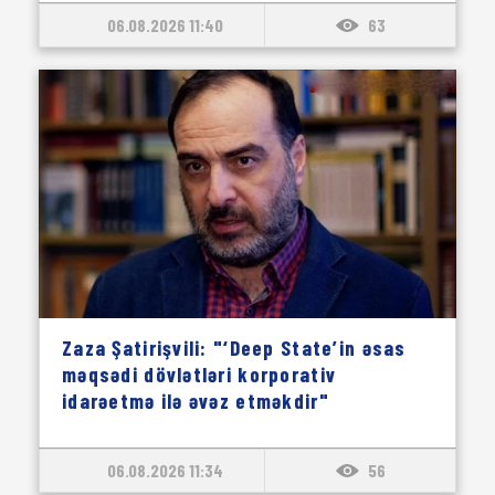
06.08.2026 11:40
63
Zaza Şatirişvili: "‘Deep State’in əsas
məqsədi dövlətləri korporativ
idarəetmə ilə əvəz etməkdir"
06.08.2026 11:34
56