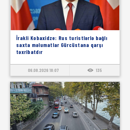
İrakli Kobaxidze: Rus turistlərlə bağlı
saxta məlumatlar Gürcüstana qarşı
təxribatdır
06.08.2026 18:07
135