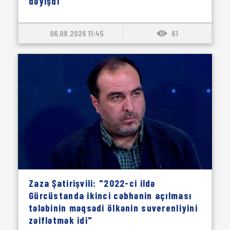
dəyişdi"
06.08.2026 11:45
61
Zaza Şatirişvili: "2022-ci ildə
Gürcüstanda ikinci cəbhənin açılması
tələbinin məqsədi ölkənin suverenliyini
zəiflətmək idi"