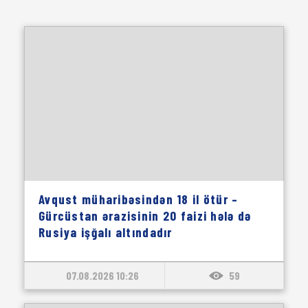
Avqust müharibəsindən 18 il ötür –
Gürcüstan ərazisinin 20 faizi hələ də
Rusiya işğalı altındadır
07.08.2026 10:26
59