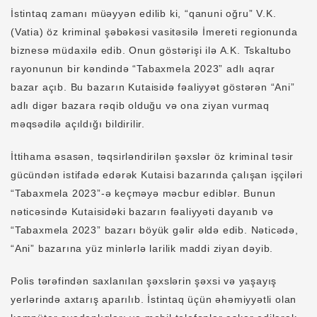
İstintaq zamanı müəyyən edilib ki, “qanuni oğru” V.K.
(Vatia) öz kriminal şəbəkəsi vasitəsilə İmereti regionunda
biznesə müdaxilə edib. Onun göstərişi ilə A.K. Tskaltubo
rayonunun bir kəndində “Tabaxmela 2023” adlı aqrar
bazar açıb. Bu bazarın Kutaisidə fəaliyyət göstərən “Ani”
adlı digər bazara rəqib olduğu və ona ziyan vurmaq
məqsədilə açıldığı bildirilir.
İttihama əsasən, təqsirləndirilən şəxslər öz kriminal təsir
gücündən istifadə edərək Kutaisi bazarında çalışan işçiləri
“Tabaxmela 2023”-ə keçməyə məcbur ediblər. Bunun
nəticəsində Kutaisidəki bazarın fəaliyyəti dayanıb və
“Tabaxmela 2023” bazarı böyük gəlir əldə edib. Nəticədə,
“Ani” bazarına yüz minlərlə larilik maddi ziyan dəyib.
Polis tərəfindən saxlanılan şəxslərin şəxsi və yaşayış
yerlərində axtarış aparılıb. İstintaq üçün əhəmiyyətli olan