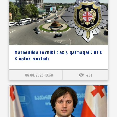
Marneulidə texniki baxış qalmaqalı: DTX
3 nəfəri saxladı
06.08.2026 19:30
491