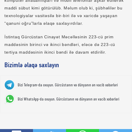
kompüter avadanlıqları və mobil telefonlar aşkar edilərək
maddi sübut kimi götürülüb. Məlum olub ki, şübhəlilər bu
texnologiyalar vasitəsilə bir-biri ilə və xaricdə yaşayan
“qanuni oğru”larla əlaqə saxlayırdılar.
İstintaq Gürcüstan Cinayət Məcəlləsinin 223-cü prim
maddəsinin birinci və ikinci bəndləri, eləcə də 223-cü
tertiya maddəsinin ikinci bəndi ilə davam etdirilir.
Bizimlə əlaqə saxlayın
Bizi Telegram-da oxuyun. Gürcüstanın və dünyanın ən vacib xəbərləri
Bizi WhatsApp-da oxuyun. Gürcüstanın və dünyanın ən vacib xəbərləri