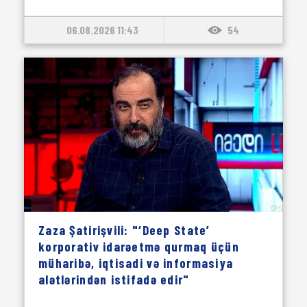
06.08.2026 11:43
54
Zaza Şatirişvili: "‘Deep State’
korporativ idarəetmə qurmaq üçün
müharibə, iqtisadi və informasiya
alətlərindən istifadə edir"