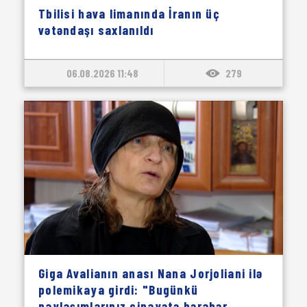
Tbilisi hava limanında İranın üç
vətəndaşı saxlanıldı
06.08.2026 11:48
279
Giga Avalianın anası Nana Jorjoliani ilə
polemikaya girdi: "Bugünkü
paylaşımlarınız cinayətə bərabər