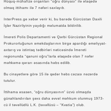
Hüquq-mühafizə orqanları “oğru dünyası” ilə əlaqədə
olmaq ittihamı ilə 7 nəfəri saxlayıb.
InterPress.ge xəbər verir ki, bu barədə Gürcüstan Daxili
İşlər Nazirliyinin yaydığı məlumatda bildirilib.
İmereti Polis Departamenti və Qərbi Gürcüstan Regional
Prokurorluğunun əməkdaşlarının birgə apardığı əməliyyat-
axtarış və istintaq tədbirləri nəticəsində İmereti
regionunda “qanuni oğru”larla əlaqədə olan 7 nəfər
məhkəmə qərarı əsasında həbs edilib.
Bu cinayətlərə görə 15 ilə qədər həbs cəzası nəzərdə
tutulur.
İttihama əsasən, “oğru dünyasının” üzvü olmaqda
günahlandırılan şəxs daha əvvəl məhkum olunmuş 1973-
cü il təvəllüdlü L.K. (təxəllüsü – “Kvatia”) olub.