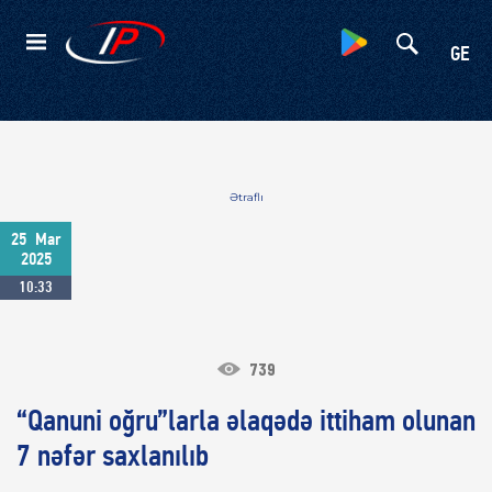
Kateqoriyalar
GE
Ətraflı
25
Mar
2025
10:33
739
“Qanuni oğru”larla əlaqədə ittiham olunan
7 nəfər saxlanılıb