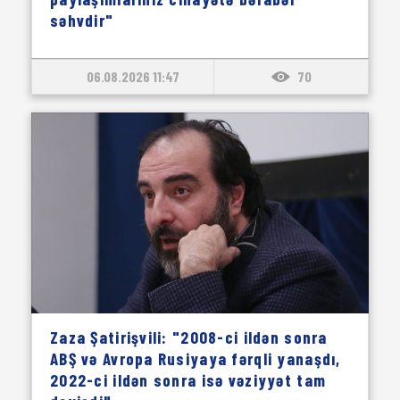
səhvdir"
06.08.2026 11:47
70
Zaza Şatirişvili: "2008-ci ildən sonra
ABŞ və Avropa Rusiyaya fərqli yanaşdı,
2022-ci ildən sonra isə vəziyyət tam