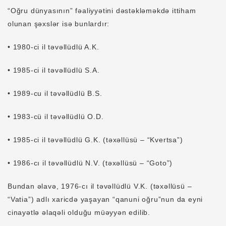
“Oğru dünyasının” fəaliyyətini dəstəkləməkdə ittiham
olunan şəxslər isə bunlardır:
• 1980-ci il təvəllüdlü A.K.
• 1985-ci il təvəllüdlü S.A.
• 1989-cu il təvəllüdlü B.S.
• 1983-cü il təvəllüdlü O.D.
• 1985-ci il təvəllüdlü G.K. (təxəllüsü – “Kvertsa”)
• 1986-cı il təvəllüdlü N.V. (təxəllüsü – “Goto”)
Bundan əlavə, 1976-cı il təvəllüdlü V.K. (təxəllüsü –
“Vatia”) adlı xaricdə yaşayan “qanuni oğru”nun da eyni
cinayətlə əlaqəli olduğu müəyyən edilib.