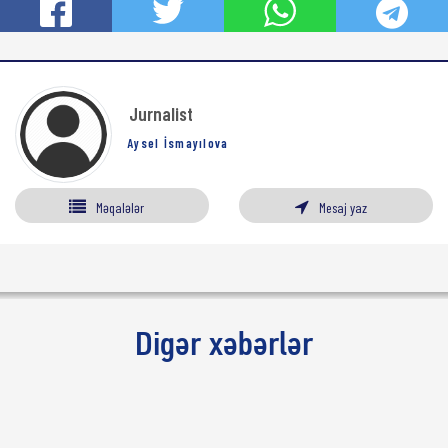
Jurnalist
Aysel İsmayılova
Məqalələr
Mesaj yaz
Digər xəbərlər