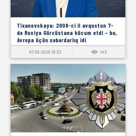
Tixanovskaya: 2008-ci il avqustun 7-
də Rusiya Gürcüstana hücum etdi – bu,
Avropa üçün xəbərdarlıq idi
07.08.2026 10:22
142