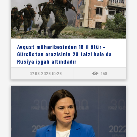
Avqust müharibəsindən 18 il ötür –
Gürcüstan ərazisinin 20 faizi hələ də
Rusiya işğalı altındadır
07.08.2026 10:26
158