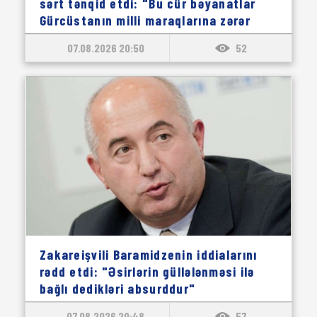
sərt tənqid etdi: "Bu cür bəyanatlar
Gürcüstanın milli maraqlarına zərər
vurur"
07.08.2026 20:50
52
Zakareişvili Baramidzenin iddialarını
rədd etdi: "Əsirlərin güllələnməsi ilə
bağlı dedikləri absurddur"
07.08.2026 20:48
57