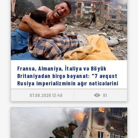
Fransa, Almaniya, İtaliya və Böyük
Britaniyadan birgə bəyanat: "7 avqust
Rusiya imperializminin ağır nəticələrini
xatırladır"
07.08.2026 13:46
91