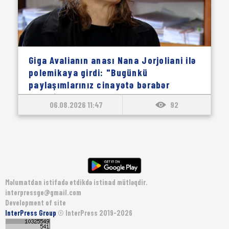
Giga Avalianın anası Nana Jorjoliani ilə
polemikaya girdi: "Bugünkü
paylaşımlarınız cinayətə bərabər
səhvdir"
06.08.2026 11:47
92
Məlumatdan istifadə etdikdə istinad mütləqdir.
interpressge@gmail.com
Development of site
InterPress Group
© InterPress 2019-2026