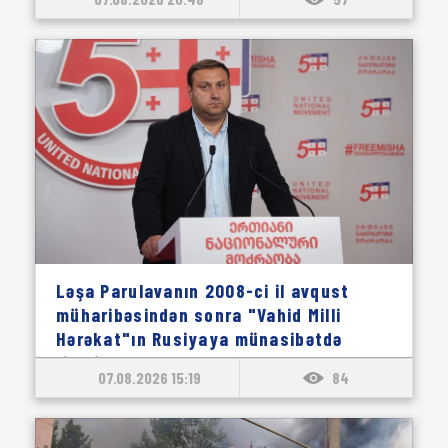
Ləşa Parulavanın 2008-ci il avqust
müharibəsindən sonra "Vahid Milli
Hərəkat"ın Rusiyaya münasibətdə
ritorikası barədə açıqlaması: "Təkcə
07.08.2026 15:19
84
sərt deyildi, Gürcüstan ölkəmizin
ləyaqətini və ərazi bütövlüyünü bütün
platformalarda müdafiə edirdi."