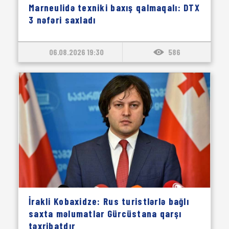
Marneulidə texniki baxış qalmaqalı: DTX
3 nəfəri saxladı
06.08.2026 19:30
586
İrakli Kobaxidze: Rus turistlərlə bağlı
saxta məlumatlar Gürcüstana qarşı
təxribatdır