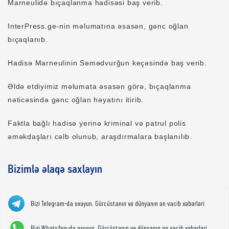
Marneulidə bıçaqlanma hadisəsi baş verib.
InterPress.ge-nin məlumatına əsasən, gənc oğlan
bıçaqlanıb.
Hadisə Marneulinin Səmədvurğun keçəsində baş verib.
Əldə etdiyimiz məlumata əsasən görə, bıçaqlanma
nəticəsində gənc oğlan həyatını itirib.
Faktla bağlı hadisə yerinə kriminal və patrul polis
əməkdaşları cəlb olunub, araşdırmalara başlanılıb.
Bizimlə əlaqə saxlayın
Bizi Telegram-da oxuyun. Gürcüstanın və dünyanın ən vacib xəbərləri
Bizi WhatsApp-da oxuyun. Gürcüstanın və dünyanın ən vacib xəbərləri