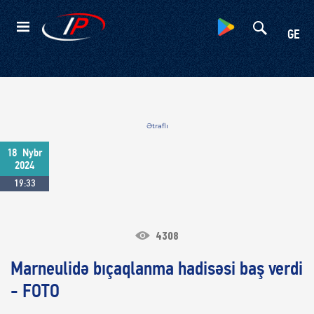
Kateqoriyalar
GE
Ətraflı
18
Nybr
2024
19:33
4308
Marneulidə bıçaqlanma hadisəsi baş verdi
- FOTO