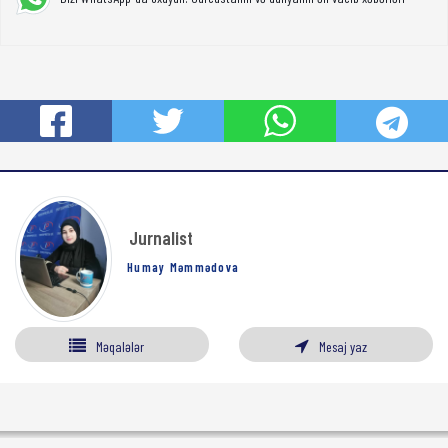
Jurnalist
Humay Məmmədova
Məqalələr
Mesaj yaz