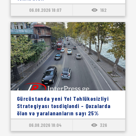
06.08.2026 18:07
162
Gürcüstanda yeni Yol Təhlükəsizliyi
Strategiyası təsdiqləndi – Qəzalarda
ölən və yaralananların sayı 25%
azaldılacaq
06.08.2026 18:04
326