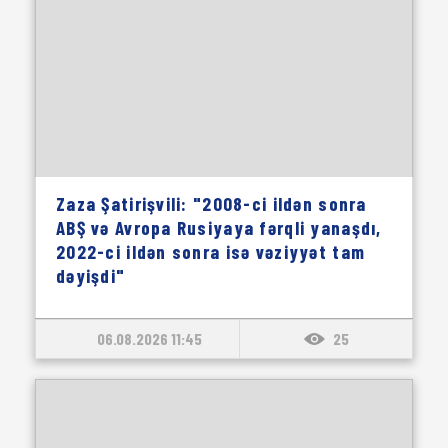
Zaza Şatirişvili: "2008-ci ildən sonra
ABŞ və Avropa Rusiyaya fərqli yanaşdı,
2022-ci ildən sonra isə vəziyyət tam
dəyişdi"
06.08.2026 11:45
25