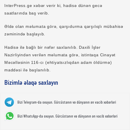
InterPress.ge xəbər verir ki, hadisə dünən gecə
saatlarında baş verib.
Əldə olan məlumata görə, qarşıdurma qarşılıqlı mübahisə
zəminində başlayıb.
Hadisə ilə bağlı bir nəfər saxlanılıb. Daxili İşlər
Nazirliyindən verilən məlumata görə, istintaqa Cinayət
Məcəlləsinin 116-cı (ehtiyatsızlıqdan adam öldürmə)
maddəsi ilə başlanılıb.
Bizimlə əlaqə saxlayın
Bizi Telegram-da oxuyun. Gürcüstanın və dünyanın ən vacib xəbərləri
Bizi WhatsApp-da oxuyun. Gürcüstanın və dünyanın ən vacib xəbərləri