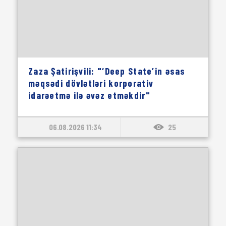
Zaza Şatirişvili: "‘Deep State’in əsas
məqsədi dövlətləri korporativ
idarəetmə ilə əvəz etməkdir"
06.08.2026 11:34
25