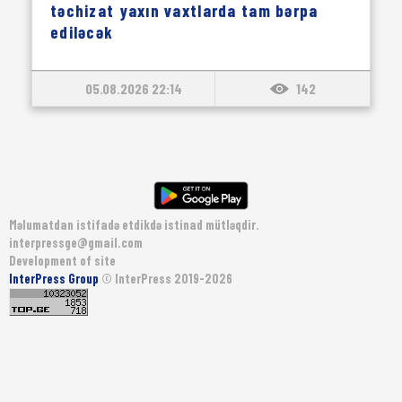
təchizat yaxın vaxtlarda tam bərpa
ediləcək
05.08.2026 22:14
142
Məlumatdan istifadə etdikdə istinad mütləqdir.
interpressge@gmail.com
Development of site
InterPress Group
© InterPress 2019-2026