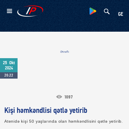
Kateqoriyalar
GE
Ətraflı
25
Okt
2024
20:22
1097
Kişi həmkəndlisi qətlə yetirib
Atenidə kişi 50 yaşlarında olan həmkəndlisini qətlə yetirib.