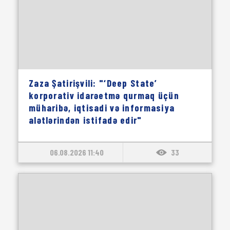
Zaza Şatirişvili: "‘Deep State’
korporativ idarəetmə qurmaq üçün
müharibə, iqtisadi və informasiya
alətlərindən istifadə edir"
06.08.2026 11:40
33