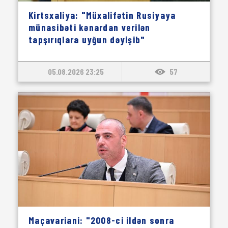
Kirtsxaliya: "Müxalifətin Rusiyaya
münasibəti kənardan verilən
tapşırıqlara uyğun dəyişib"
05.08.2026 23:25
57
Maçavariani: "2008-ci ildən sonra