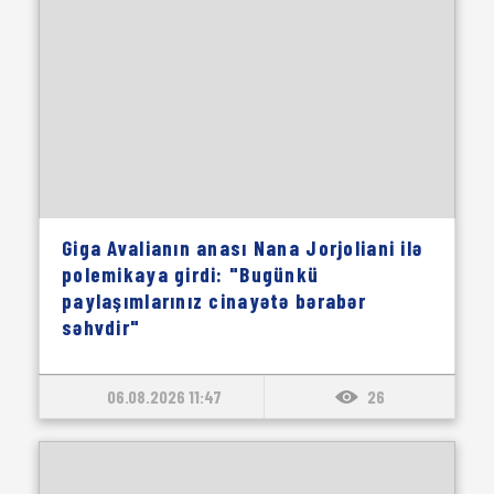
Giga Avalianın anası Nana Jorjoliani ilə
polemikaya girdi: "Bugünkü
paylaşımlarınız cinayətə bərabər
səhvdir"
06.08.2026 11:47
26