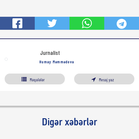
Jurnalist
Humay Məmmədova
Məqalələr
Mesaj yaz
Digər xəbərlər