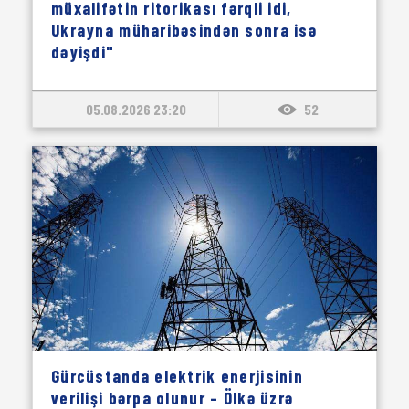
müxalifətin ritorikası fərqli idi,
Ukrayna müharibəsindən sonra isə
dəyişdi"
05.08.2026 23:20
52
Gürcüstanda elektrik enerjisinin
verilişi bərpa olunur – Ölkə üzrə