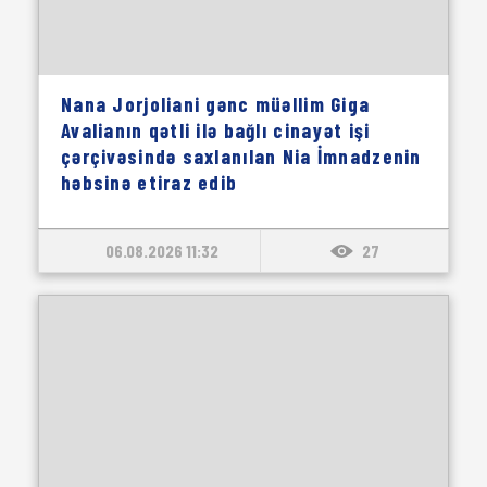
Nana Jorjoliani gənc müəllim Giga
Avalianın qətli ilə bağlı cinayət işi
çərçivəsində saxlanılan Nia İmnadzenin
həbsinə etiraz edib
06.08.2026 11:32
27