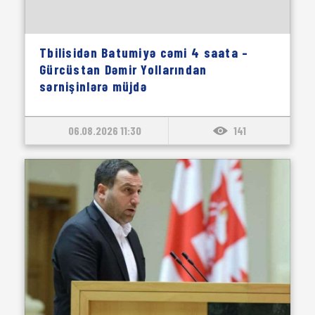
Tbilisidən Batumiyə cəmi 4 saata –
Gürcüstan Dəmir Yollarından
sərnişinlərə müjdə
06.08.2026 11:30
141