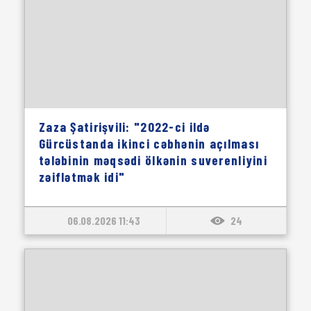
Zaza Şatirişvili: "2022-ci ildə
Gürcüstanda ikinci cəbhənin açılması
tələbinin məqsədi ölkənin suverenliyini
zəiflətmək idi"
06.08.2026 11:43
24