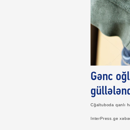
Gənc oğl
güllələn
Cğaltuboda qanlı h
InterPress.ge xəbər