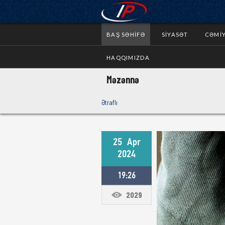
BAŞ SƏHIFƏ
SIYASƏT
CƏMI
HAQQIMIZDA
Məzənnə
Ətraflı
25
Apr
2024
19:26
2029