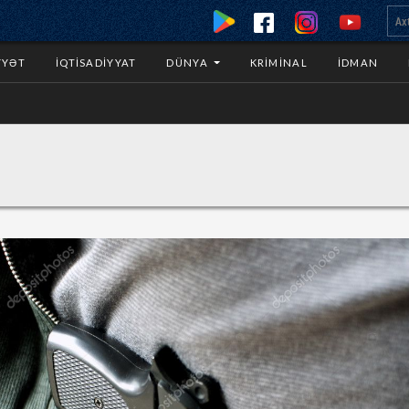
YYƏT
İQTISADIYYAT
DÜNYA
KRIMINAL
İDMAN