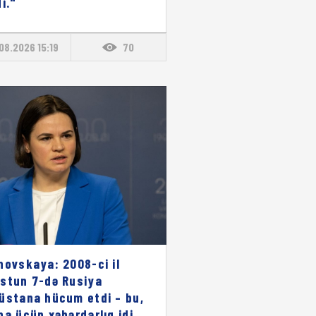
i."
08.2026 15:19
70
novskaya: 2008-ci il
stun 7-də Rusiya
üstana hücum etdi – bu,
pa üçün xəbərdarlıq idi