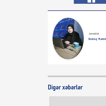
Jurnalist
Humay Məm
Digər xəbərlər