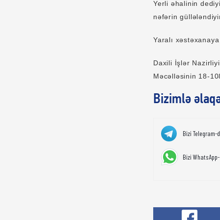
Yerli əhalinin dedi
nəfərin güllələndiyi
Yaralı xəstəxanaya 
Daxili İşlər Nazirl
Məcəlləsinin 18-10
Bizimlə əlaq
Bizi Telegram-
Bizi WhatsApp-