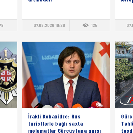
79
07.08.2026 10:26
125
07.
İrakli Kobaxidze: Rus
Gürc
turistlərlə bağlı saxta
Təhl
məlumatlar Gürcüstana qarşı
təsd