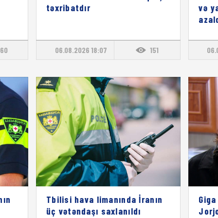
təxribatdır
və y
azal
60
06.08.2026 18:07
151
06.
nın
Tbilisi hava limanında İranın
Giga
üç vətəndaşı saxlanıldı
Jorj