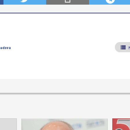
mədova