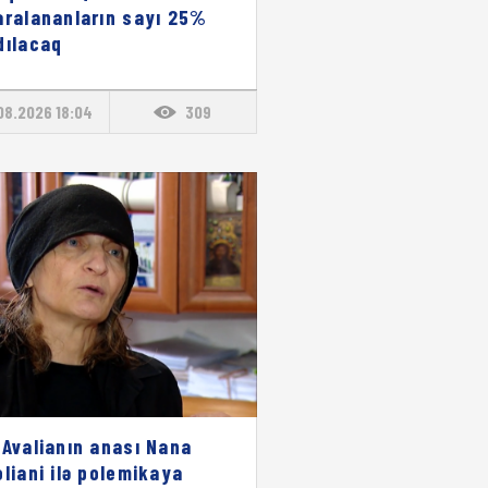
aralananların sayı 25%
dılacaq
08.2026 18:04
309
 Avalianın anası Nana
oliani ilə polemikaya