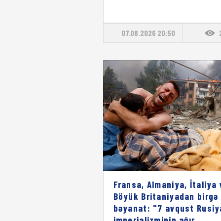
07.08.2026 20:50
Fransa, Almaniya, İtaliya 
Böyük Britaniyadan birgə
bəyanat: "7 avqust Rusiy
imperializminin ağır