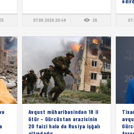
edird
25
07.08.2026 20:48
26
07.
və
Avqust müharibəsindən 18 il
Tixa
ötür – Gürcüstan ərazisinin
avqu
a
20 faizi hələ də Rusiya işğalı
Gürc
altındadır
Avro