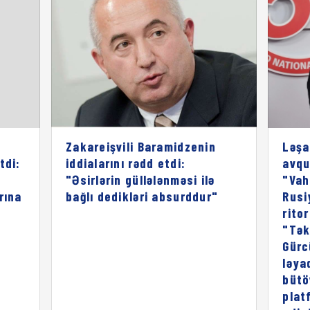
Zakareişvili Baramidzenin
Ləşa
tdi:
iddialarını rədd etdi:
avqu
"Əsirlərin güllələnməsi ilə
"Vah
rına
bağlı dedikləri absurddur"
Rusi
rito
"Tək
Gürc
ləya
bütö
plat