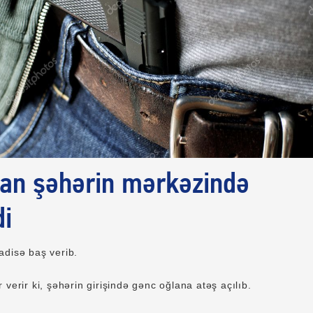
an şəhərin mərkəzində
di
adisə baş verib.
 verir ki, şəhərin girişində gənc oğlana atəş açılıb.