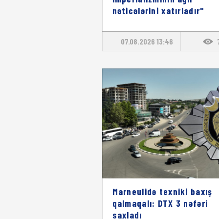
nəticələrini xatırladır"
07.08.2026 13:46
Marneulidə texniki baxış
qalmaqalı: DTX 3 nəfəri
saxladı