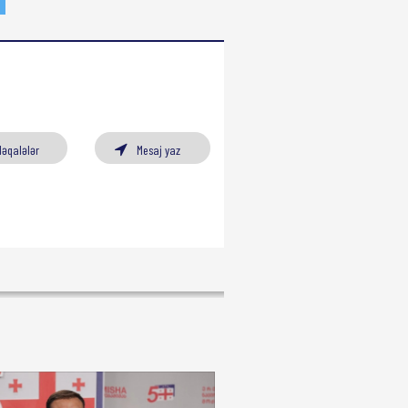
Məqalələr
Mesaj yaz