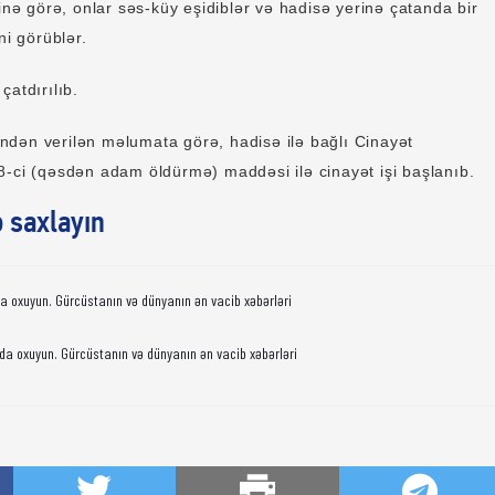
yinə görə, onlar səs-küy eşidiblər və hadisə yerinə çatanda bir
ni görüblər.
çatdırılıb.
iyindən verilən məlumata görə, hadisə ilə bağlı Cinayət
8-ci (qəsdən adam öldürmə) maddəsi ilə cinayət işi başlanıb.
ə saxlayın
da oxuyun. Gürcüstanın və dünyanın ən vacib xəbərləri
da oxuyun. Gürcüstanın və dünyanın ən vacib xəbərləri