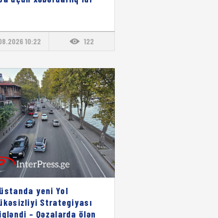
08.2026 10:22
122
üstanda yeni Yol
ükəsizliyi Strategiyası
iqləndi – Qəzalarda ölən