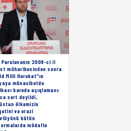
 Parulavanın 2008-ci il
st müharibəsindən sonra
id Milli Hərəkat"ın
yaya münasibətdə
rikası barədə açıqlaması:
cə sərt deyildi,
üstan ölkəmizin
qətini və ərazi
vlüyünü bütün
formalarda müdafiə