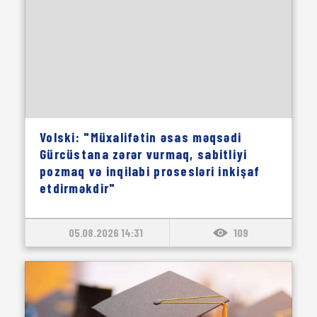
Volski: "Müxalifətin əsas məqsədi
Gürcüstana zərər vurmaq, sabitliyi
pozmaq və inqilabi prosesləri inkişaf
etdirməkdir"
05.08.2026 14:31
109