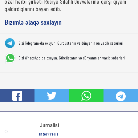
özəl hərbi şirkəti Rusiya Silahlı Qüvvələrinə qarşı qiyam
qaldırdıqlarını bəyan edib.
Bizimlə əlaqə saxlayın
Bizi Telegram-da oxuyun. Gürcüstanın və dünyanın ən vacib xəbərləri
Bizi WhatsApp-da oxuyun. Gürcüstanın və dünyanın ən vacib xəbərləri
Jurnalist
InterPress