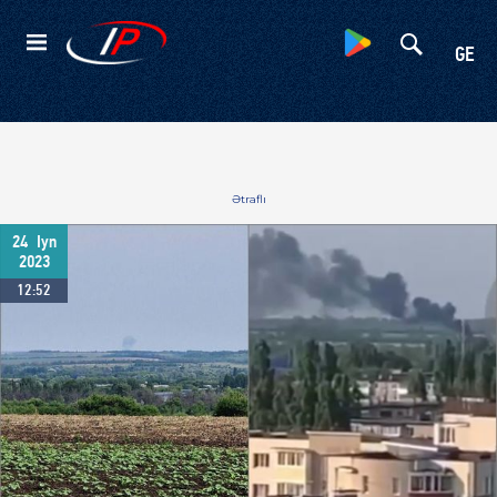
Kateqoriyalar
GE
Ətraflı
24
Iyn
2023
12:52