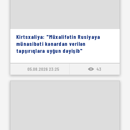
Kirtsxaliya: "Müxalifətin Rusiyaya
münasibəti kənardan verilən
tapşırıqlara uyğun dəyişib"
05.08.2026 23:25
43