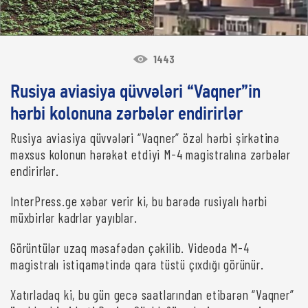
1443
Rusiya aviasiya qüvvələri “Vaqner”in
hərbi kolonuna zərbələr endirirlər
Rusiya aviasiya qüvvələri “Vaqner” özəl hərbi şirkətinə
məxsus kolonun hərəkət etdiyi M-4 magistralına zərbələr
endirirlər.
InterPress.ge xəbər verir ki, bu barədə rusiyalı hərbi
müxbirlər kadrlar yayıblar.
Görüntülər uzaq məsafədən çəkilib. Videoda M-4
magistralı istiqamətində qara tüstü çıxdığı görünür.
Xatırladaq ki, bu gün gecə saatlarından etibarən “Vaqner”