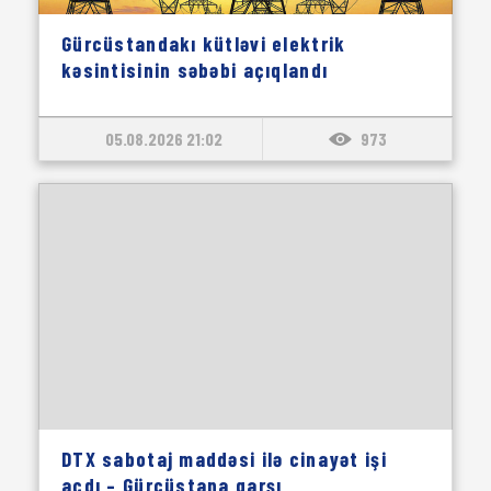
Gürcüstandakı kütləvi elektrik
kəsintisinin səbəbi açıqlandı
05.08.2026 21:02
973
DTX sabotaj maddəsi ilə cinayət işi
açdı – Gürcüstana qarşı