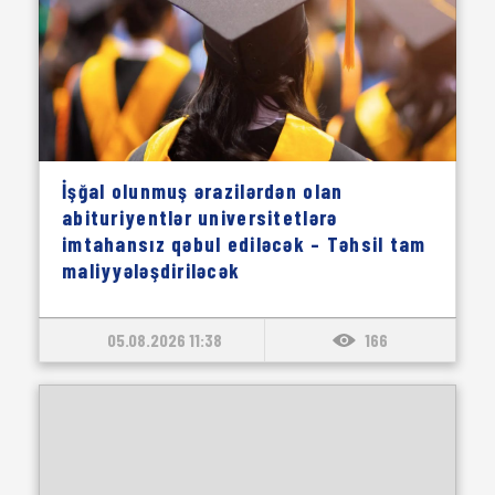
İşğal olunmuş ərazilərdən olan
abituriyentlər universitetlərə
imtahansız qəbul ediləcək – Təhsil tam
maliyyələşdiriləcək
05.08.2026 11:38
166