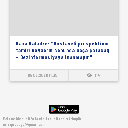
Kaxa Kaladze: "Rustaveli prospektinin
təmiri noyabrın sonunda başa çatacaq
– Dezinformasiyaya inanmayın"
05.08.2026 11:35
114
Məlumatdan istifadə etdikdə istinad mütləqdir.
interpressge@gmail.com