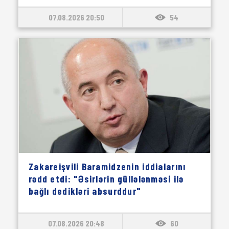
07.08.2026 20:50
54
Zakareişvili Baramidzenin iddialarını
rədd etdi: "Əsirlərin güllələnməsi ilə
bağlı dedikləri absurddur"
07.08.2026 20:48
60