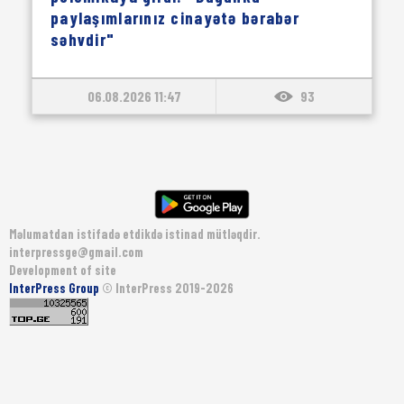
paylaşımlarınız cinayətə bərabər
səhvdir"
06.08.2026 11:47
93
Məlumatdan istifadə etdikdə istinad mütləqdir.
interpressge@gmail.com
Development of site
InterPress Group
© InterPress 2019-2026