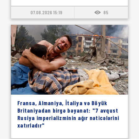
07.08.2026 15:19
85
Fransa, Almaniya, İtaliya və Böyük
Britaniyadan birgə bəyanat: "7 avqust
Rusiya imperializminin ağır nəticələrini
xatırladır"