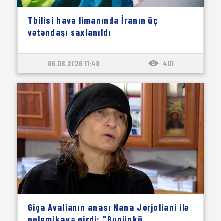
Tbilisi hava limanında İranın üç
vətəndaşı saxlanıldı
06.08.2026 11:48
401
Giga Avalianın anası Nana Jorjoliani ilə
polemikaya girdi: "Bugünkü