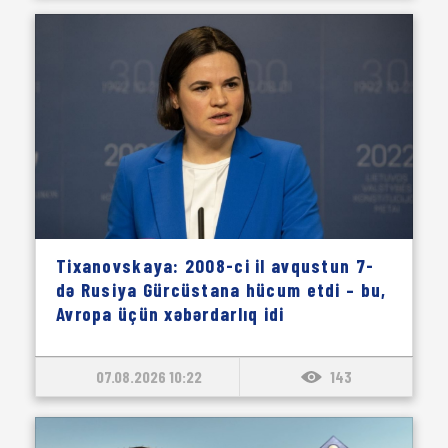
Tixanovskaya: 2008-ci il avqustun 7-
də Rusiya Gürcüstana hücum etdi – bu,
Avropa üçün xəbərdarlıq idi
07.08.2026 10:22
143