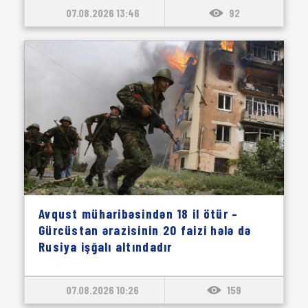
07.08.2026 13:46
92
Avqust müharibəsindən 18 il ötür –
Gürcüstan ərazisinin 20 faizi hələ də
Rusiya işğalı altındadır
07.08.2026 10:26
159