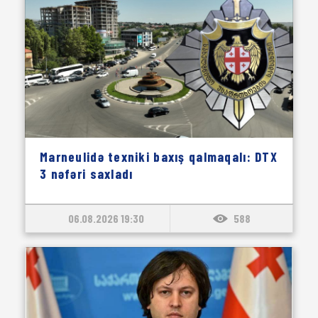
Marneulidə texniki baxış qalmaqalı: DTX
3 nəfəri saxladı
06.08.2026 19:30
588