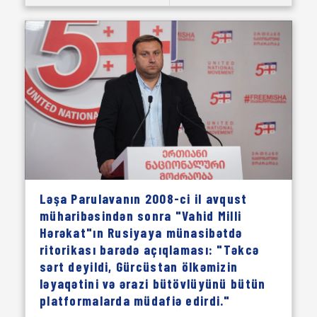
Ləşa Parulavanın 2008-ci il avqust
müharibəsindən sonra "Vahid Milli
Hərəkat"ın Rusiyaya münasibətdə
ritorikası barədə açıqlaması: "Təkcə
sərt deyildi, Gürcüstan ölkəmizin
ləyaqətini və ərazi bütövlüyünü bütün
platformalarda müdafiə edirdi."