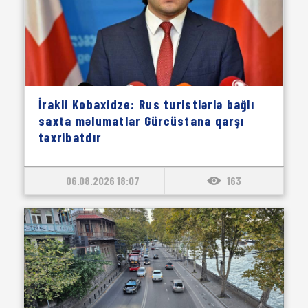
İrakli Kobaxidze: Rus turistlərlə bağlı
saxta məlumatlar Gürcüstana qarşı
təxribatdır
06.08.2026 18:07
163