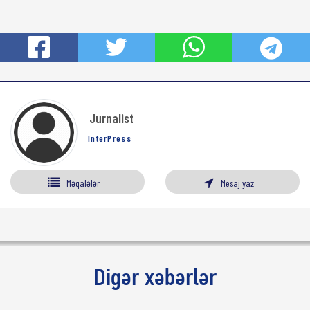
Jurnalist
InterPress
Məqalələr
Mesaj yaz
Digər xəbərlər