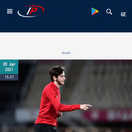
Kateqoriyalar
GE
Ətraflı
05
Apr
2021
15:31