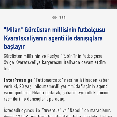
769
"Milan" Gürcüstan millisinin futbolçusu
Kvaratsxeliyanın agenti ilə danışıqlara
başlayır
Gürcüstan millisinin və Rusiya "Rubin"inin futbolçusu
Xviça Kvaratsxeliya karyerasını İtaliyada davam etdirə
bilər.
InterPress.ge
"Tuttomercato" nəşrinə istinadən xəbər
verir ki, 20 yaşlı hücumameylli yarımmüdafiəçinin agenti
yaxın günlərdə Milana gedərək, şəhərin eyniadlı klubunun
rəsmiləri ilə danışıqlar aparacaq.
İstedadlı oyunçu ilə "Yuventus" və "Napoli" də maraqlanır.
Amma "Milan" onu transfer etməkdə daha israrlıdır. İtaliya