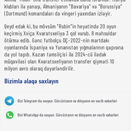
klubları ilə yanaşı, Almaniyanın "Bavariya" və "Borussiya"
(Dortmund) komandaları da vingeri yaxından izləyir.
Qeyd edək ki, bu mövsüm "Rubin"in heyətində 20 oyun
keçirmiş Xviça Kvaratsxeliya 3 qol vurub, 8 məhsuldar
ötürmə edib. Gənc futbolçu DÇ-2022-nin martdakı
oyunlarında İspaniya və Yunanıstan yığmalarının qapısına
da yol tapıb. Kazan təmsilçisi ilə 2024-cü ilədək
müqaviləsi olan Kvaratsxeliyanın transfer qiyməti 10
milyon avro olaraq dəyərləndirilir.
Bizimlə əlaqə saxlayın
Bizi Telegram-da oxuyun. Gürcüstanın və dünyanın ən vacib xəbərləri
Bizi WhatsApp-da oxuyun. Gürcüstanın və dünyanın ən vacib xəbərləri