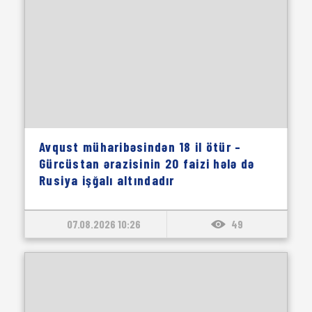
Avqust müharibəsindən 18 il ötür –
Gürcüstan ərazisinin 20 faizi hələ də
Rusiya işğalı altındadır
07.08.2026 10:26
49