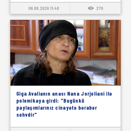
06.08.2026 11:48
279
Giga Avalianın anası Nana Jorjoliani ilə
polemikaya girdi: "Bugünkü
paylaşımlarınız cinayətə bərabər
səhvdir"