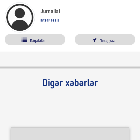
Jurnalist
InterPress
Məqalələr
Mesaj yaz
Digər xəbərlər