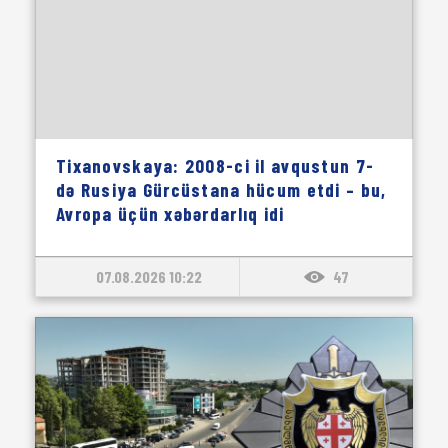
Tixanovskaya: 2008-ci il avqustun 7-
də Rusiya Gürcüstana hücum etdi – bu,
Avropa üçün xəbərdarlıq idi
07.08.2026 10:22
47