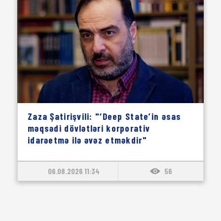
Zaza Şatirişvili: "‘Deep State’in əsas
məqsədi dövlətləri korporativ
idarəetmə ilə əvəz etməkdir"
06.08.2026 11:34
56