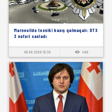
Marneulidə texniki baxış qalmaqalı: DTX
3 nəfəri saxladı
06.08.2026 19:30
490