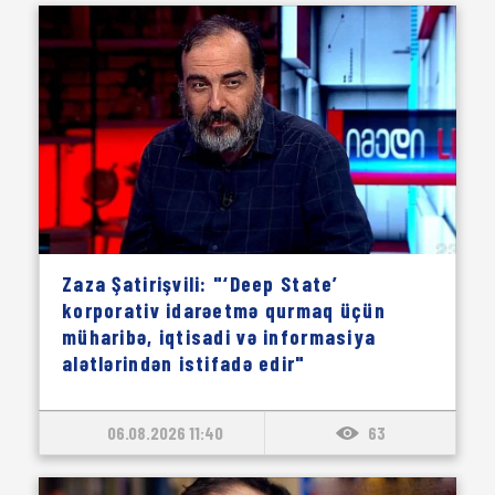
Zaza Şatirişvili: "‘Deep State’
korporativ idarəetmə qurmaq üçün
müharibə, iqtisadi və informasiya
alətlərindən istifadə edir"
06.08.2026 11:40
63