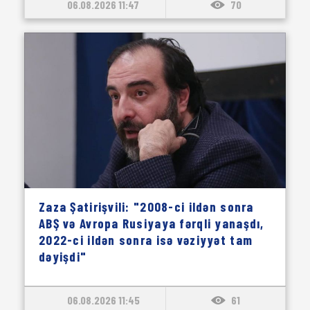
06.08.2026 11:47
70
Zaza Şatirişvili: "2008-ci ildən sonra
ABŞ və Avropa Rusiyaya fərqli yanaşdı,
2022-ci ildən sonra isə vəziyyət tam
dəyişdi"
06.08.2026 11:45
61