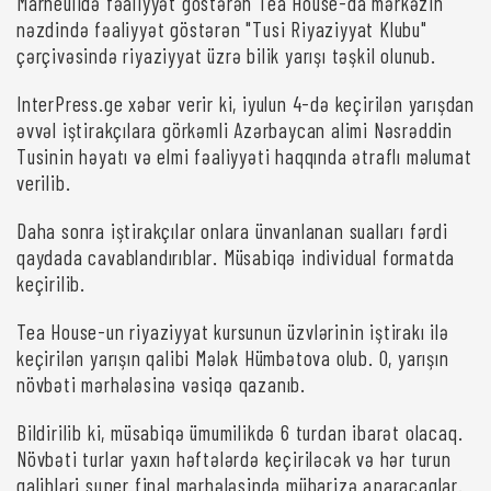
Marneulidə fəaliyyət göstərən Tea House-da mərkəzin
nəzdində fəaliyyət göstərən "Tusi Riyaziyyat Klubu"
çərçivəsində riyaziyyat üzrə bilik yarışı təşkil olunub.
InterPress.ge xəbər verir ki, iyulun 4-də keçirilən yarışdan
əvvəl iştirakçılara görkəmli Azərbaycan alimi Nəsrəddin
Tusinin həyatı və elmi fəaliyyəti haqqında ətraflı məlumat
verilib.
Daha sonra iştirakçılar onlara ünvanlanan sualları fərdi
qaydada cavablandırıblar. Müsabiqə individual formatda
keçirilib.
Tea House-un riyaziyyat kursunun üzvlərinin iştirakı ilə
keçirilən yarışın qalibi Mələk Hümbətova olub. O, yarışın
növbəti mərhələsinə vəsiqə qazanıb.
Bildirilib ki, müsabiqə ümumilikdə 6 turdan ibarət olacaq.
Növbəti turlar yaxın həftələrdə keçiriləcək və hər turun
qalibləri super final mərhələsində mübarizə aparacaqlar.