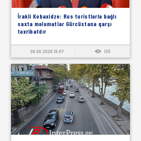
İrakli Kobaxidze: Rus turistlərlə bağlı
saxta məlumatlar Gürcüstana qarşı
təxribatdır
06.08.2026 18:07
135