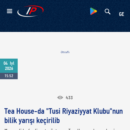
Kateqoriyalar
GE
Ətraflı
04
Iyl
2026
15:52
433
Tea House-da "Tusi Riyaziyyat Klubu"nun
bilik yarışı keçirilib