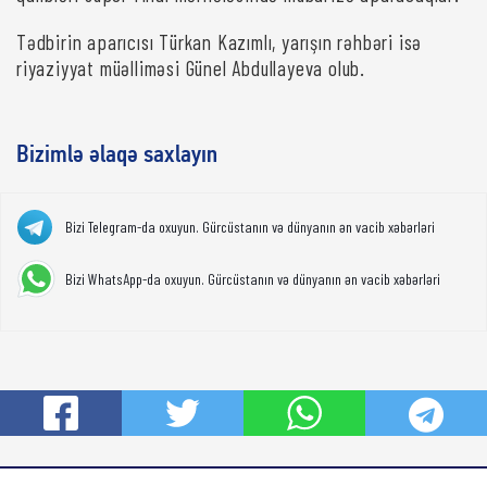
Tədbirin aparıcısı Türkan Kazımlı, yarışın rəhbəri isə
riyaziyyat müəlliməsi Günel Abdullayeva olub.
Bizimlə əlaqə saxlayın
Bizi Telegram-da oxuyun. Gürcüstanın və dünyanın ən vacib xəbərləri
Bizi WhatsApp-da oxuyun. Gürcüstanın və dünyanın ən vacib xəbərləri