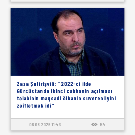
Zaza Şatirişvili: "2022-ci ildə
Gürcüstanda ikinci cəbhənin açılması
tələbinin məqsədi ölkənin suverenliyini
zəiflətmək idi"
06.08.2026 11:43
54