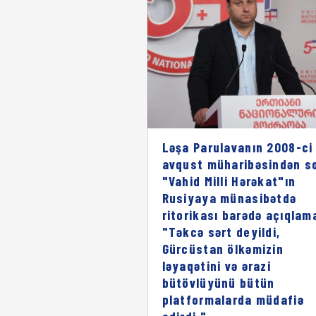
Ləşa Parulavanın 2008-ci 
avqust müharibəsindən s
"Vahid Milli Hərəkat"ın
Rusiyaya münasibətdə
ritorikası barədə açıqlam
"Təkcə sərt deyildi,
Gürcüstan ölkəmizin
ləyaqətini və ərazi
bütövlüyünü bütün
platformalarda müdafiə