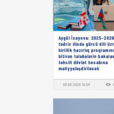
Aygül İsayeva: 2025–2026
tədris ilində gürcü dili üz
birillik hazırlıq proqramın
bitirən tələbələrin bakala
təhsili dövlət hesabına
maliyyələşdiriləcək
08.08.2026 16:06