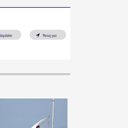
Məqalələr
Mesaj yaz