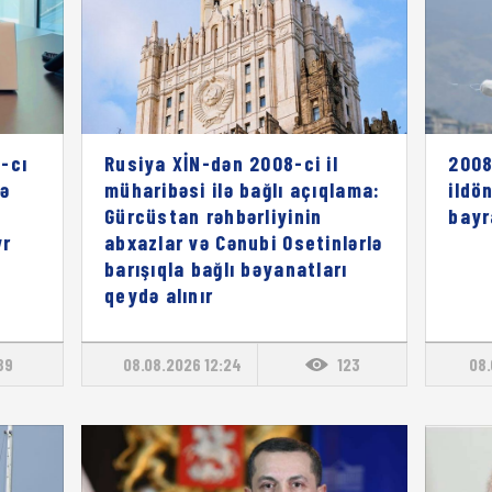
-cı
Rusiya XİN-dən 2008-ci il
2008
rə
müharibəsi ilə bağlı açıqlama:
ildö
ı
Gürcüstan rəhbərliyinin
bayr
vr
abxazlar və Cənubi Osetinlərlə
barışıqla bağlı bəyanatları
qeydə alınır
89
08.08.2026 12:24
123
08.