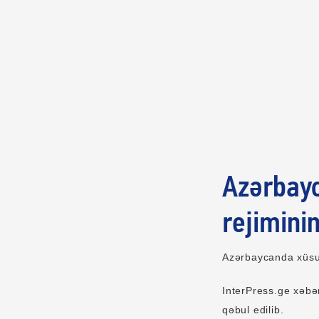
Azərbayc
rejimini
Azərbaycanda xüsus
InterPress.ge xəbə
qəbul edilib.