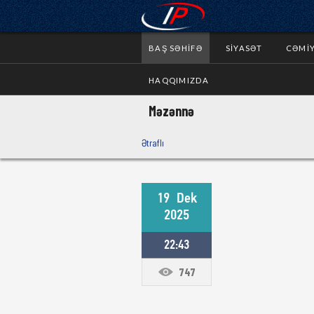
BAŞ SƏHIFƏ
SIYASƏT
CƏMI
HAQQIMIZDA
Məzənnə
Ətraflı
19
Dek
2025
22:43
747