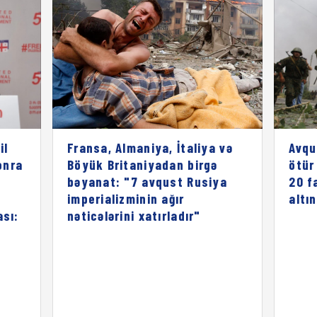
il
Fransa, Almaniya, İtaliya və
Avqu
onra
Böyük Britaniyadan birgə
ötür
bəyanat: "7 avqust Rusiya
20 f
imperializminin ağır
altı
ası:
nəticələrini xatırladır"