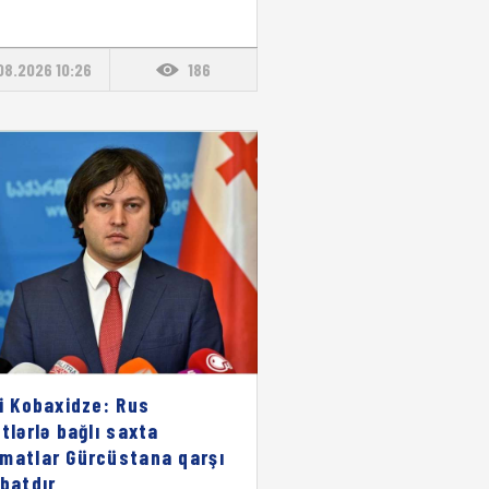
08.2026 10:26
186
li Kobaxidze: Rus
stlərlə bağlı saxta
matlar Gürcüstana qarşı
ibatdır