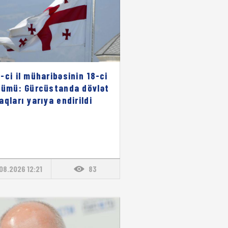
-ci il müharibəsinin 18-ci
nümü: Gürcüstanda dövlət
aqları yarıya endirildi
08.2026 12:21
83