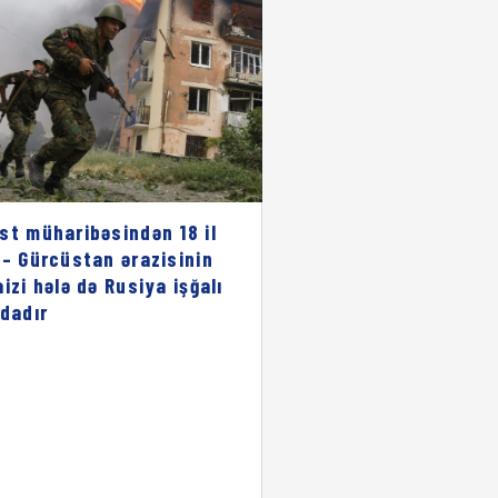
st müharibəsindən 18 il
 – Gürcüstan ərazisinin
aizi hələ də Rusiya işğalı
ndadır