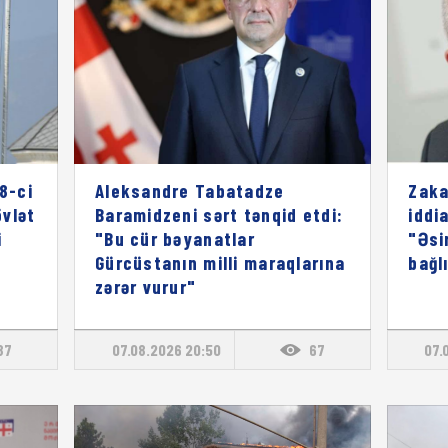
8-ci
Aleksandre Tabatadze
Zaka
vlət
Baramidzeni sərt tənqid etdi:
iddia
i
"Bu cür bəyanatlar
"Əsi
Gürcüstanın milli maraqlarına
bağl
zərər vurur"
87
07.08.2026 20:50
67
07.