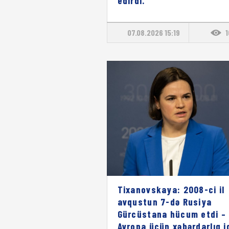
edirdi."
07.08.2026 15:19
Tixanovskaya: 2008-ci il
avqustun 7-də Rusiya
Gürcüstana hücum etdi – 
Avropa üçün xəbərdarlıq i