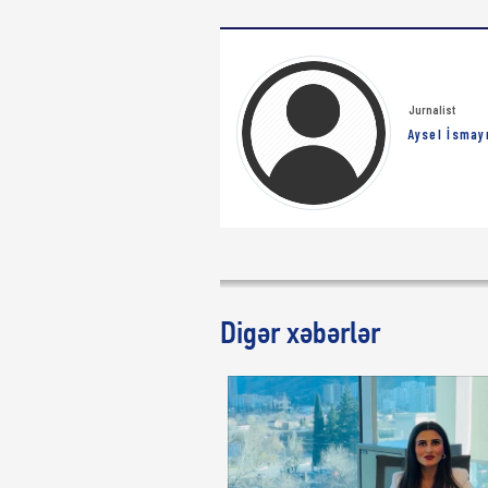
Jurnalist
Aysel İsmay
Digər xəbərlər