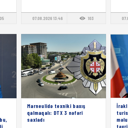
105
07.08.2026 13:46
103
07.
Marneulidə texniki baxış
İrak
qalmaqalı: DTX 3 nəfəri
turi
bu,
saxladı
məlu
di
təxr