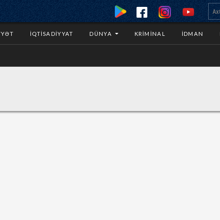
YYƏT
İQTISADIYYAT
DÜNYA
KRIMINAL
İDMAN