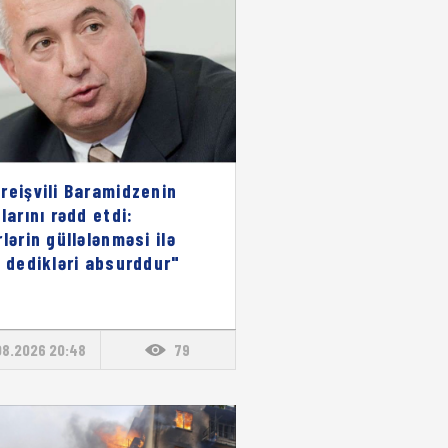
reişvili Baramidzenin
larını rədd etdi:
rlərin güllələnməsi ilə
ı dedikləri absurddur"
08.2026 20:48
79