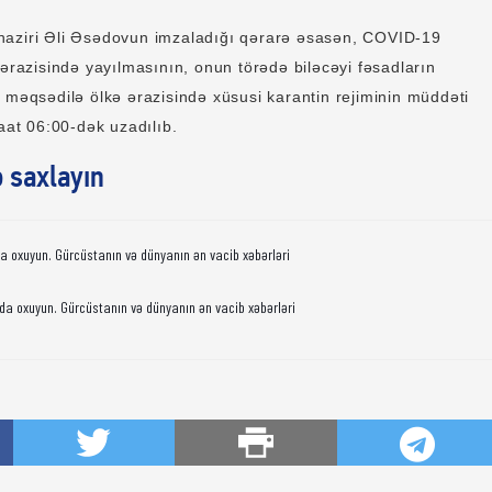
naziri Əli Əsədovun imzaladığı qərarə əsasən, COVID-19
 ərazisində yayılmasının, onun törədə biləcəyi fəsadların
 məqsədilə ölkə ərazisində xüsusi karantin rejiminin müddəti
saat 06:00-dək uzadılıb.
ə saxlayın
da oxuyun. Gürcüstanın və dünyanın ən vacib xəbərləri
da oxuyun. Gürcüstanın və dünyanın ən vacib xəbərləri