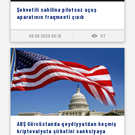
Şekvetili sahilinə pilotsuz uçuş
aparatının fraqmenti çıxıb
09.08.2026 00:18
117
ABŞ Gürcüstanda qeydiyyatdan keçmiş
kriptovalyuta şirkətini sanksiyaya