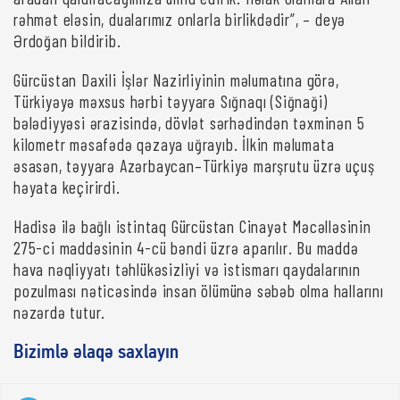
rəhmət eləsin, dualarımız onlarla birlikdədir”, – deyə
Ərdoğan bildirib.
Gürcüstan Daxili İşlər Nazirliyinin məlumatına görə,
Türkiyəyə məxsus hərbi təyyarə Sığnaqı (Siğnaği)
bələdiyyəsi ərazisində, dövlət sərhədindən təxminən 5
kilometr məsafədə qəzaya uğrayıb. İlkin məlumata
əsasən, təyyarə Azərbaycan–Türkiyə marşrutu üzrə uçuş
həyata keçirirdi.
Hadisə ilə bağlı istintaq Gürcüstan Cinayət Məcəlləsinin
275-ci maddəsinin 4-cü bəndi üzrə aparılır. Bu maddə
hava nəqliyyatı təhlükəsizliyi və istismarı qaydalarının
pozulması nəticəsində insan ölümünə səbəb olma hallarını
nəzərdə tutur.
Bizimlə əlaqə saxlayın