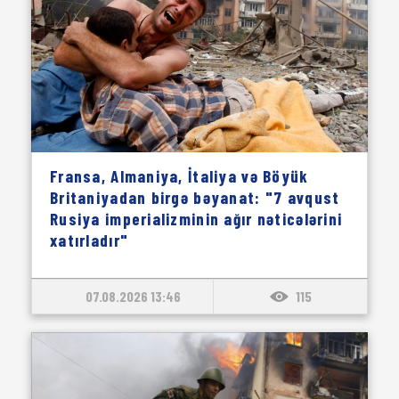
Fransa, Almaniya, İtaliya və Böyük
Britaniyadan birgə bəyanat: "7 avqust
Rusiya imperializminin ağır nəticələrini
xatırladır"
07.08.2026 13:46
115