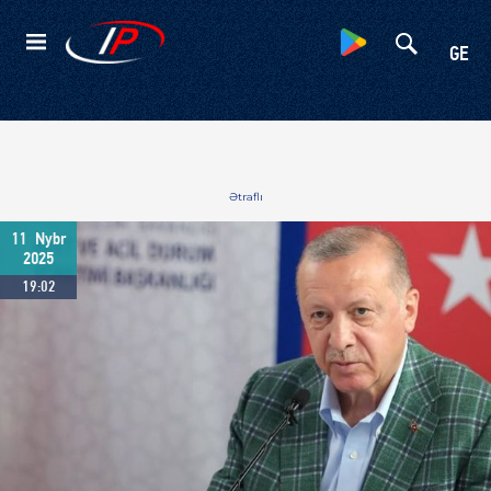
Kateqoriyalar
GE
Ətraflı
11
Nybr
2025
19:02