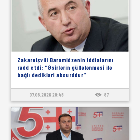
Zakareişvili Baramidzenin iddialarını
rədd etdi: "Əsirlərin güllələnməsi ilə
bağlı dedikləri absurddur"
07.08.2026 20:48
87