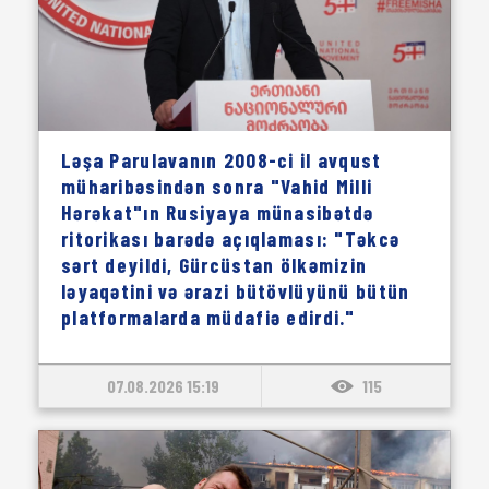
Ləşa Parulavanın 2008-ci il avqust
müharibəsindən sonra "Vahid Milli
Hərəkat"ın Rusiyaya münasibətdə
ritorikası barədə açıqlaması: "Təkcə
sərt deyildi, Gürcüstan ölkəmizin
ləyaqətini və ərazi bütövlüyünü bütün
platformalarda müdafiə edirdi."
07.08.2026 15:19
115