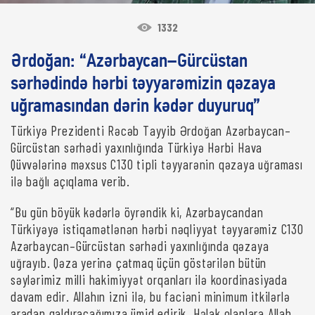
1332
Ərdoğan: “Azərbaycan–Gürcüstan
sərhədində hərbi təyyarəmizin qəzaya
uğramasından dərin kədər duyuruq”
Türkiyə Prezidenti Rəcəb Tayyib Ərdoğan Azərbaycan–
Gürcüstan sərhədi yaxınlığında Türkiyə Hərbi Hava
Qüvvələrinə məxsus C130 tipli təyyarənin qəzaya uğraması
ilə bağlı açıqlama verib.
“Bu gün böyük kədərlə öyrəndik ki, Azərbaycandan
Türkiyəyə istiqamətlənən hərbi nəqliyyat təyyarəmiz C130
Azərbaycan–Gürcüstan sərhədi yaxınlığında qəzaya
uğrayıb. Qəza yerinə çatmaq üçün göstərilən bütün
səylərimiz milli hakimiyyət orqanları ilə koordinasiyada
davam edir. Allahın izni ilə, bu faciəni minimum itkilərlə
aradan qaldıracağımıza ümid edirik. Həlak olanlara Allah