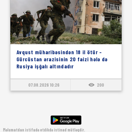
Avqust müharibəsindən 18 il ötür –
Gürcüstan ərazisinin 20 faizi hələ də
Rusiya işğalı altındadır
07.08.2026 10:26
200
Məlumatdan istifadə etdikdə istinad mütləqdir.