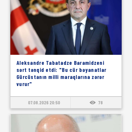
Aleksandre Tabatadze Baramidzeni
sərt tənqid etdi: "Bu cür bəyanatlar
Gürcüstanın milli maraqlarına zərər
vurur"
07.08.2026 20:50
78