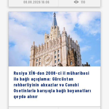
08.08.2026 16:06
110
Rusiya XİN-dən 2008-ci il müharibəsi
ilə bağlı açıqlama: Gürcüstan
rəhbərliyinin abxazlar və Cənubi
Osetinlərlə barışıqla bağlı bəyanatları
qeydə alınır