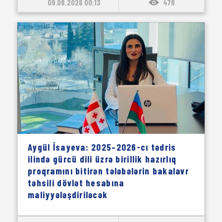
09.08.2026 00:13
478
Aygül İsayeva: 2025–2026-cı tədris
ilində gürcü dili üzrə birillik hazırlıq
proqramını bitirən tələbələrin bakalavr
təhsili dövlət hesabına
maliyyələşdiriləcək