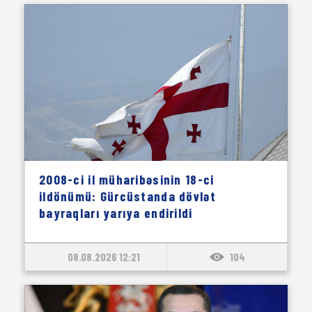
2008-ci il müharibəsinin 18-ci
ildönümü: Gürcüstanda dövlət
bayraqları yarıya endirildi
08.08.2026 12:21
104