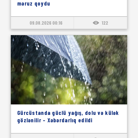
məruz qoydu
09.08.2026 00:16
122
Gürcüstanda güclü yağış, dolu və külək
gözlənilir – Xəbərdarlıq edildi