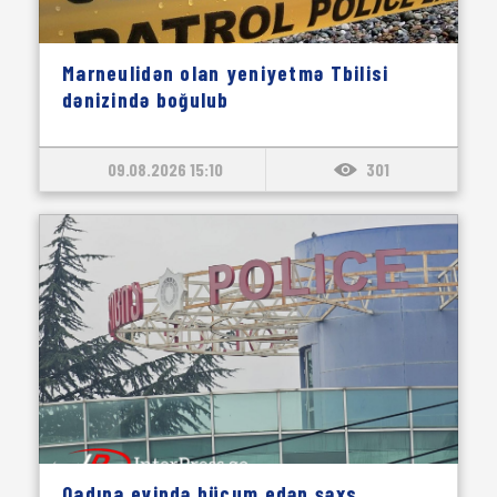
Marneulidən olan yeniyetmə Tbilisi
dənizində boğulub
09.08.2026 15:10
301
Qadına evində hücum edən şəxs