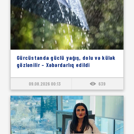
Gürcüstanda güclü yağış, dolu və külək
gözlənilir – Xəbərdarlıq edildi
09.08.2026 00:13
639