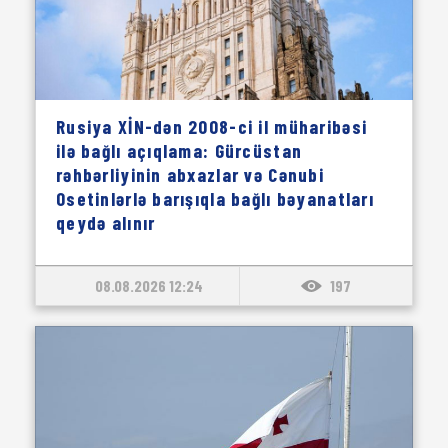
Rusiya XİN-dən 2008-ci il müharibəsi
ilə bağlı açıqlama: Gürcüstan
rəhbərliyinin abxazlar və Cənubi
Osetinlərlə barışıqla bağlı bəyanatları
qeydə alınır
08.08.2026 12:24
197