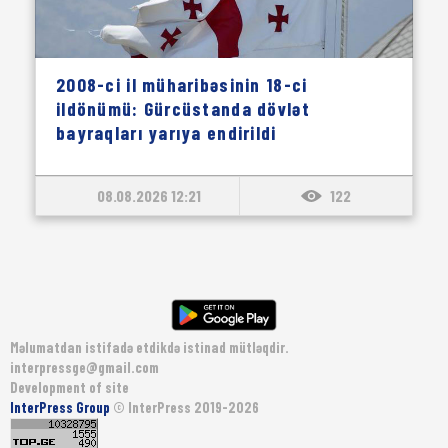
2008-ci il müharibəsinin 18-ci
ildönümü: Gürcüstanda dövlət
bayraqları yarıya endirildi
08.08.2026 12:21
122
Məlumatdan istifadə etdikdə istinad mütləqdir.
interpressge@gmail.com
Development of site
InterPress Group
© InterPress 2019-2026