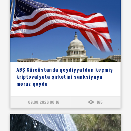
ABŞ Gürcüstanda qeydiyyatdan keçmiş
kriptovalyuta şirkətini sanksiyaya
məruz qoydu
09.08.2026 00:16
165