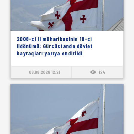
2008-ci il müharibəsinin 18-ci
ildönümü: Gürcüstanda dövlət
bayraqları yarıya endirildi
08.08.2026 12:21
124