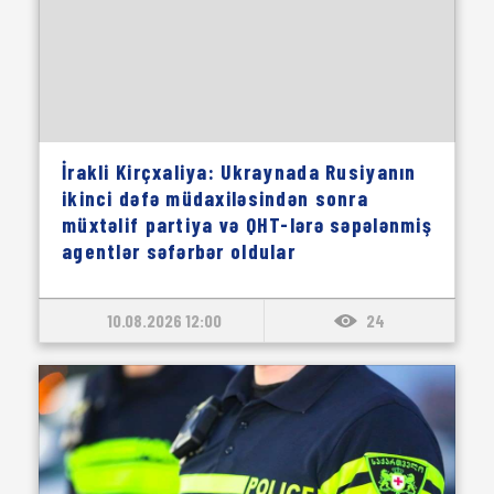
İrakli Kirçxaliya: Ukraynada Rusiyanın
ikinci dəfə müdaxiləsindən sonra
müxtəlif partiya və QHT-lərə səpələnmiş
agentlər səfərbər oldular
10.08.2026 12:00
24