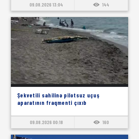
09.08.2026 13:04
144
Şekvetili sahilinə pilotsuz uçuş
aparatının fraqmenti çıxıb
09.08.2026 00:18
160