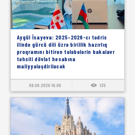
Aygül İsayeva: 2025–2026-cı tədris
ilində gürcü dili üzrə birillik hazırlıq
proqramını bitirən tələbələrin bakalavr
təhsili dövlət hesabına
maliyyələşdiriləcək
08.08.2026 16:06
135