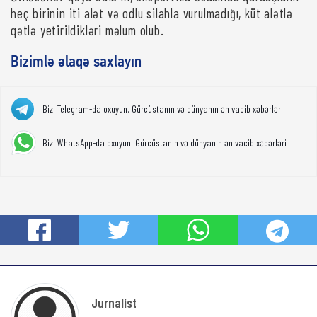
heç birinin iti alət və odlu silahla vurulmadığı, küt alətlə
qətlə yetirildikləri məlum olub.
Bizimlə əlaqə saxlayın
Bizi Telegram-da oxuyun. Gürcüstanın və dünyanın ən vacib xəbərləri
Bizi WhatsApp-da oxuyun. Gürcüstanın və dünyanın ən vacib xəbərləri
Jurnalist