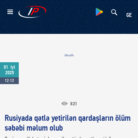
Kateqoriyalar
GE
Ətraflı
01
Iyl
2025
12:12
621
Rusiyada qətlə yetirilən qardaşların ölüm
səbəbi məlum olub