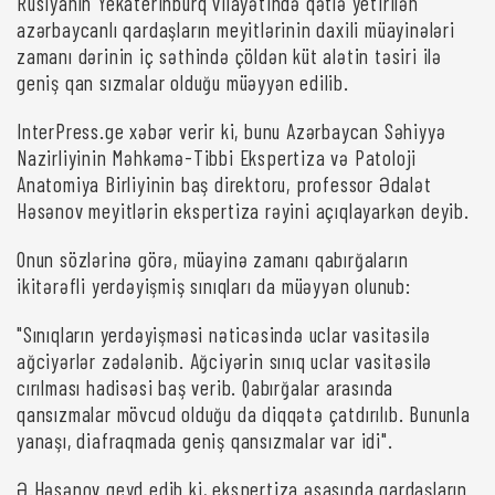
Rusiyanın Yekaterinburq vilayətində qətlə yetirilən
azərbaycanlı qardaşların meyitlərinin daxili müayinələri
zamanı dərinin iç səthində çöldən küt alətin təsiri ilə
geniş qan sızmalar olduğu müəyyən edilib.
InterPress.ge xəbər verir ki, bunu Azərbaycan Səhiyyə
Nazirliyinin Məhkəmə-Tibbi Ekspertiza və Patoloji
Anatomiya Birliyinin baş direktoru, professor Ədalət
Həsənov meyitlərin ekspertiza rəyini açıqlayarkən deyib.
Onun sözlərinə görə, müayinə zamanı qabırğaların
ikitərəfli yerdəyişmiş sınıqları da müəyyən olunub:
"Sınıqların yerdəyişməsi nəticəsində uclar vasitəsilə
ağciyərlər zədələnib. Ağciyərin sınıq uclar vasitəsilə
cırılması hadisəsi baş verib. Qabırğalar arasında
qansızmalar mövcud olduğu da diqqətə çatdırılıb. Bununla
yanaşı, diafraqmada geniş qansızmalar var idi".
Ə.Həsənov qeyd edib ki, ekspertiza əsasında qardaşların