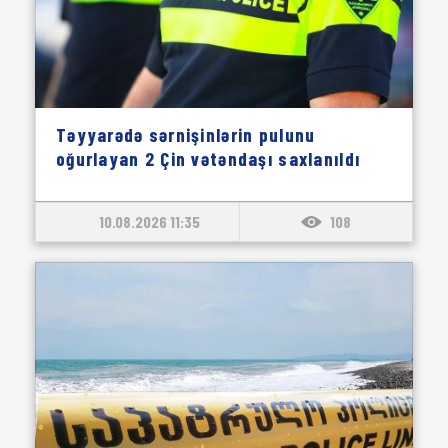
Təyyarədə sərnişinlərin pulunu
oğurlayan 2 Çin vətəndaşı saxlanıldı
10.08.2026 11:35
108