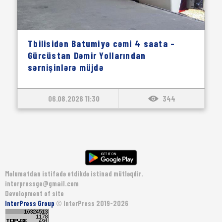
Tbilisidən Batumiyə cəmi 4 saata –
Gürcüstan Dəmir Yollarından
sərnişinlərə müjdə
06.08.2026 11:30
344
Məlumatdan istifadə etdikdə istinad mütləqdir.
interpressge@gmail.com
Development of site
InterPress Group
© InterPress 2019-2026