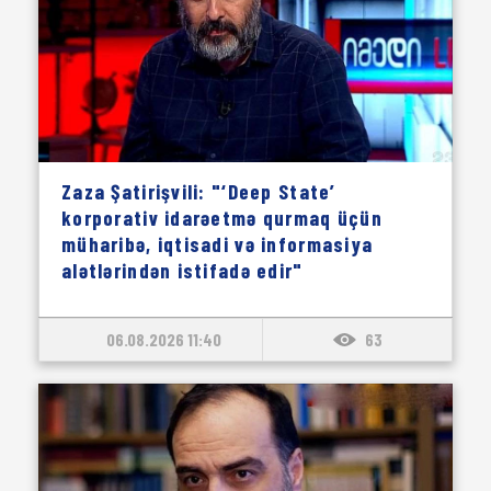
Zaza Şatirişvili: "‘Deep State’
korporativ idarəetmə qurmaq üçün
müharibə, iqtisadi və informasiya
alətlərindən istifadə edir"
06.08.2026 11:40
63