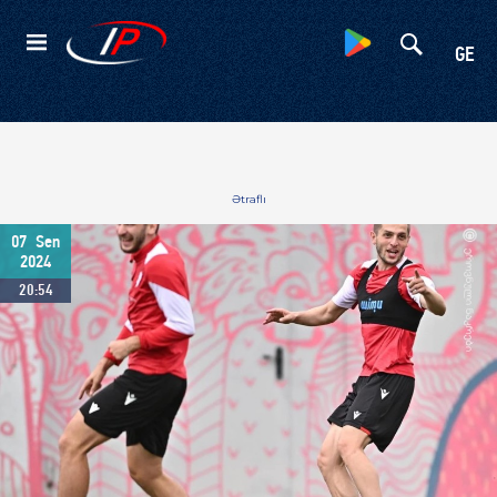
Kateqoriyalar
GE
Ətraflı
07
Sen
2024
20:54