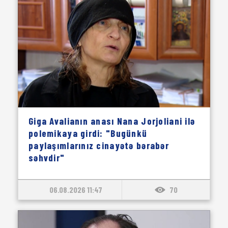
Giga Avalianın anası Nana Jorjoliani ilə
polemikaya girdi: "Bugünkü
paylaşımlarınız cinayətə bərabər
səhvdir"
06.08.2026 11:47
70