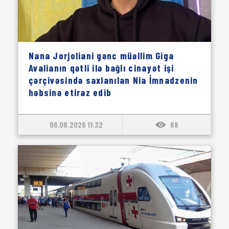
Nana Jorjoliani gənc müəllim Giga
Avalianın qətli ilə bağlı cinayət işi
çərçivəsində saxlanılan Nia İmnadzenin
həbsinə etiraz edib
06.08.2026 11:32
68