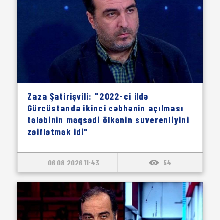
Zaza Şatirişvili: "2022-ci ildə
Gürcüstanda ikinci cəbhənin açılması
tələbinin məqsədi ölkənin suverenliyini
zəiflətmək idi"
06.08.2026 11:43
54