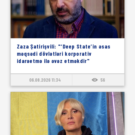
Zaza Şatirişvili: "‘Deep State’in əsas
məqsədi dövlətləri korporativ
idarəetmə ilə əvəz etməkdir"
06.08.2026 11:34
56