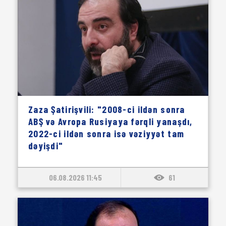
Zaza Şatirişvili: "2008-ci ildən sonra
ABŞ və Avropa Rusiyaya fərqli yanaşdı,
2022-ci ildən sonra isə vəziyyət tam
dəyişdi"
06.08.2026 11:45
61