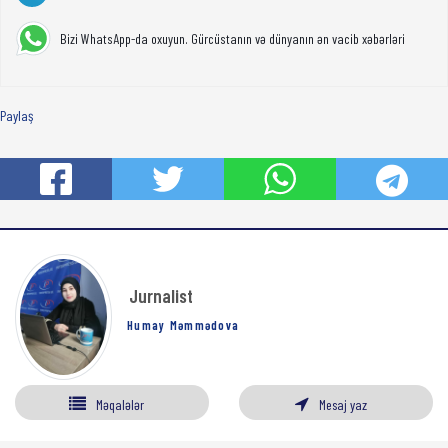
Bizi WhatsApp-da oxuyun. Gürcüstanın və dünyanın ən vacib xəbərləri
Paylaş
Jurnalist
Humay Məmmədova
Məqalələr
Mesaj yaz