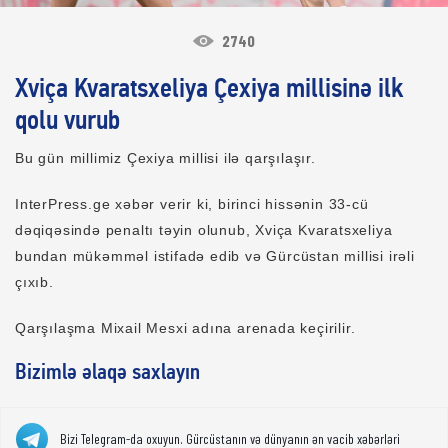
2740
Xviça Kvaratsxeliya Çexiya millisinə ilk
qolu vurub
Bu gün millimiz Çexiya millisi ilə qarşılaşır.
InterPress.ge xəbər verir ki, birinci hissənin 33-cü
dəqiqəsində penaltı təyin olunub, Xviça Kvaratsxeliya
bundan mükəmməl istifadə edib və Gürcüstan millisi irəli
çıxıb.
Qarşılaşma Mixail Mesxi adına arenada keçirilir.
Bizimlə əlaqə saxlayın
Bizi Telegram-da oxuyun. Gürcüstanın və dünyanın ən vacib xəbərləri