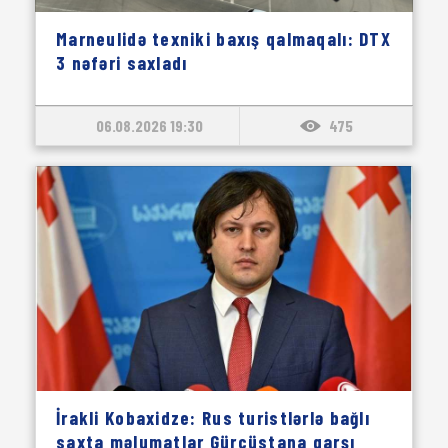
Marneulidə texniki baxış qalmaqalı: DTX
3 nəfəri saxladı
06.08.2026 19:30
475
İrakli Kobaxidze: Rus turistlərlə bağlı
saxta məlumatlar Gürcüstana qarşı