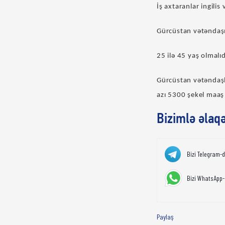
İş axtaranlar ingilis 
Gürcüstan vətəndaşı
25 ilə 45 yaş olmalıd
Gürcüstan vətəndaşla
azı 5300 şekel maaş 
Bizimlə əlaq
Bizi Telegram-
Bizi WhatsApp-
Paylaş