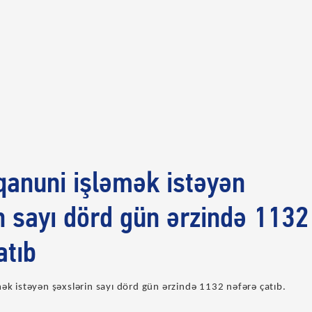
 qanuni işləmək istəyən
n sayı dörd gün ərzində 1132
atıb
mək istəyən şəxslərin sayı dörd gün ərzində 1132 nəfərə çatıb.