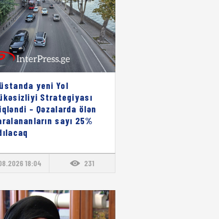
üstanda yeni Yol
ükəsizliyi Strategiyası
iqləndi – Qəzalarda ölən
aralananların sayı 25%
dılacaq
08.2026 18:04
231