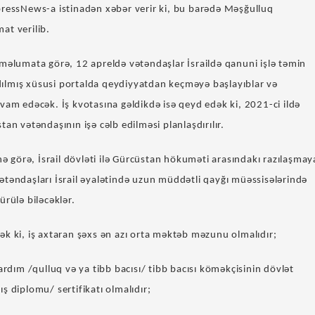
ressNews-a istinadən xəbər verir ki, bu barədə Məşğulluq
at verilib.
 məlumata görə, 12 apreldə vətəndaşlar İsraildə qanuni işlə təmin
lmış xüsusi portalda qeydiyyatdan keçməyə başlayıblar və
vam edəcək. İş kvotasına gəldikdə isə qeyd edək ki, 2021-ci ildə
tan vətəndaşının işə cəlb edilməsi planlaşdırılır.
inə görə, İsrail dövləti ilə Gürcüstan hökuməti arasındakı razılaşmay
ətəndaşları İsrail əyalətində uzun müddətli qayğı müəssisələrində
ürülə biləcəklər.
k ki, iş axtaran şəxs ən azı orta məktəb məzunu olmalıdır;
yardım /qulluq və ya tibb bacısı/ tibb bacısı köməkçisinin dövlət
ş diplomu/ sertifikatı olmalıdır;