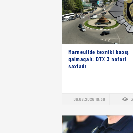
Marneulidə texniki baxış
qalmaqalı: DTX 3 nəfəri
saxladı
06.08.2026 19:30
3