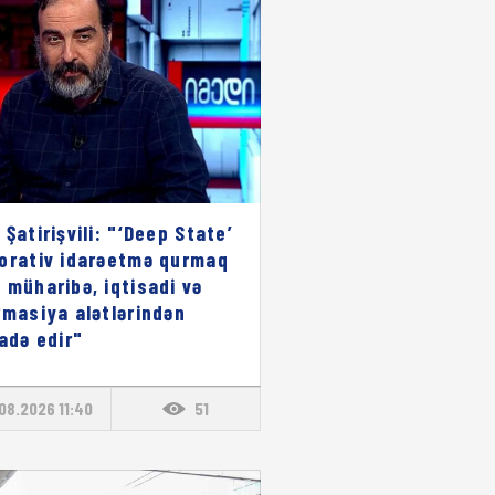
 Şatirişvili: "‘Deep State’
orativ idarəetmə qurmaq
 müharibə, iqtisadi və
rmasiya alətlərindən
fadə edir"
08.2026 11:40
51