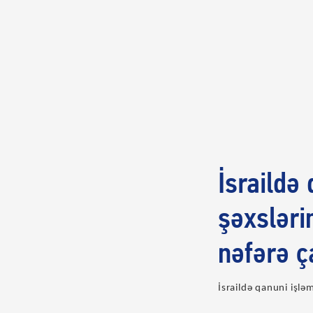
İsraildə
şəxsləri
nəfərə ç
İsraildə qanuni işlə