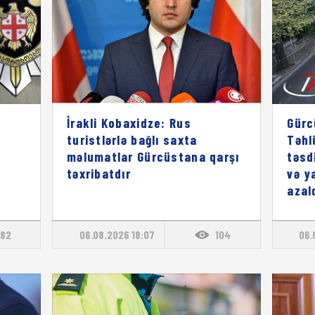
İrakli Kobaxidze: Rus
Gürc
turistlərlə bağlı saxta
Təhl
məlumatlar Gürcüstana qarşı
təsd
təxribatdır
və y
azal
82
06.08.2026 18:07
104
06.