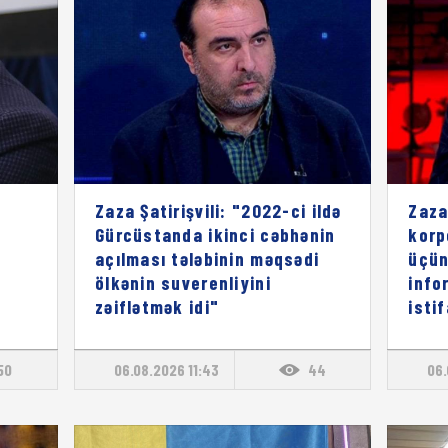
Zaza Şatirişvili: "2022-ci ildə
Zaza
Gürcüstanda ikinci cəbhənin
korp
açılması tələbinin məqsədi
üçün
ölkənin suverenliyini
info
zəiflətmək idi"
isti
50
06.08.2026 11:43
44
06.