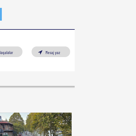
Məqalələr
Mesaj yaz