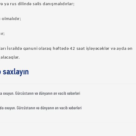
və ya rus dilində səlis danışmalıdırlar;
 olmalıdır;
ır;
rı İsraildə qanuni olaraq həftədə 42 saat işləyəcəklər və ayda ən
alacaqlar.
ə saxlayın
da oxuyun. Gürcüstanın və dünyanın ən vacib xəbərləri
da oxuyun. Gürcüstanın və dünyanın ən vacib xəbərləri