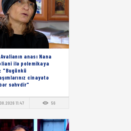
 Avalianın anası Nana
oliani ilə polemikaya
i: "Bugünkü
aşımlarınız cinayətə
bər səhvdir"
08.2026 11:47
56