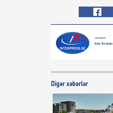
Jurnalist
Aidə Rüstəm
Digər xəbərlər