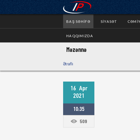
BAŞ SƏHIFƏ
SIYASƏT
CƏMI
HAQQIMIZDA
Məzənnə
Ətraflı
16
Apr
2021
10:35
509