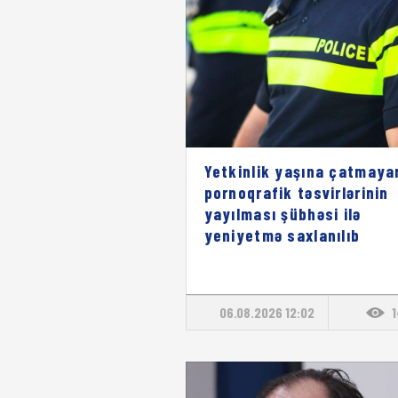
Yetkinlik yaşına çatmaya
pornoqrafik təsvirlərinin
yayılması şübhəsi ilə
yeniyetmə saxlanılıb
06.08.2026 12:02