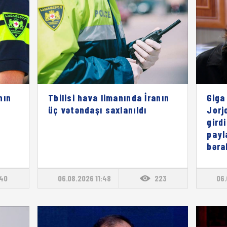
nın
Tbilisi hava limanında İranın
Giga
üç vətəndaşı saxlanıldı
Jorj
gird
payl
bəra
140
06.08.2026 11:48
223
06.