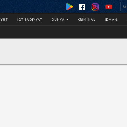
YYƏT
İQTISADIYYAT
DÜNYA
KRIMINAL
İDMAN