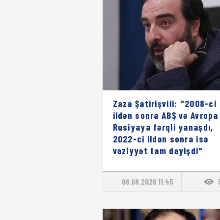
Zaza Şatirişvili: "2008-ci
ildən sonra ABŞ və Avropa
Rusiyaya fərqli yanaşdı,
2022-ci ildən sonra isə
vəziyyət tam dəyişdi"
06.08.2026 11:45