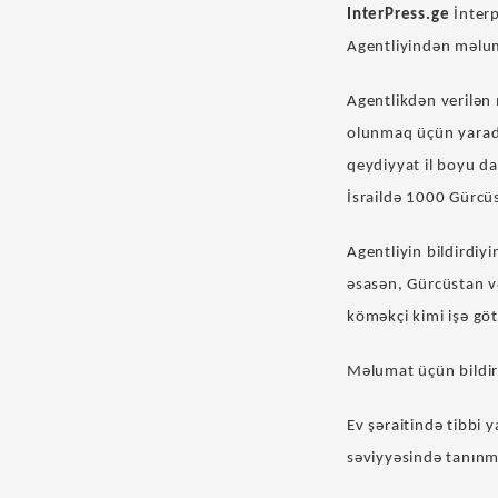
InterPress.ge
İnterp
Agentliyindən məlum
Agentlikdən verilən
olunmaq üçün yaradı
qeydiyyat il boyu da
İsraildə 1000 Gürcüs
Agentliyin bildirdiy
əsasən, Gürcüstan v
köməkçi kimi işə göt
Məlumat üçün bildirə
Ev şəraitində tibbi 
səviyyəsində tanınmı