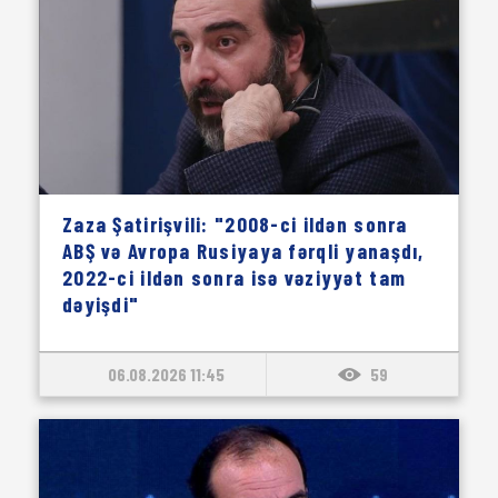
Zaza Şatirişvili: "2008-ci ildən sonra
ABŞ və Avropa Rusiyaya fərqli yanaşdı,
2022-ci ildən sonra isə vəziyyət tam
dəyişdi"
06.08.2026 11:45
59