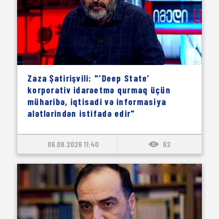
Zaza Şatirişvili: "‘Deep State’
korporativ idarəetmə qurmaq üçün
müharibə, iqtisadi və informasiya
alətlərindən istifadə edir"
06.08.2026 11:40
62