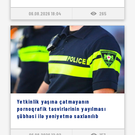
06.08.2026 18:04
265
Yetkinlik yaşına çatmayanın
pornoqrafik təsvirlərinin yayılması
şübhəsi ilə yeniyetmə saxlanılıb
06.08.2026 12:02
157