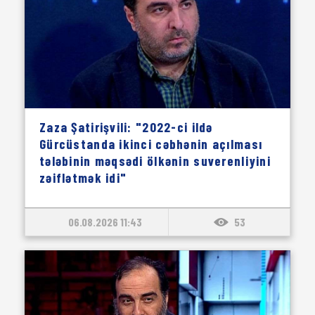
Zaza Şatirişvili: "2022-ci ildə
Gürcüstanda ikinci cəbhənin açılması
tələbinin məqsədi ölkənin suverenliyini
zəiflətmək idi"
06.08.2026 11:43
53