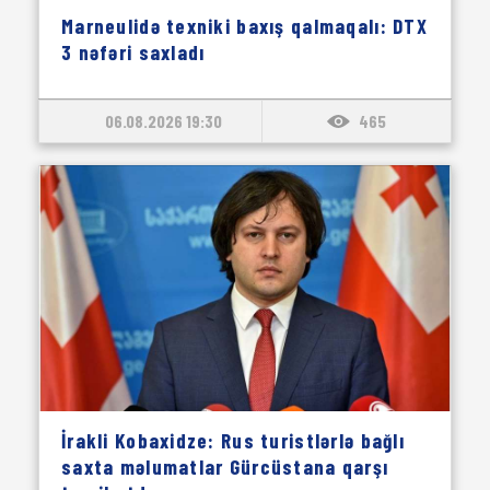
Marneulidə texniki baxış qalmaqalı: DTX
3 nəfəri saxladı
06.08.2026 19:30
465
İrakli Kobaxidze: Rus turistlərlə bağlı
saxta məlumatlar Gürcüstana qarşı