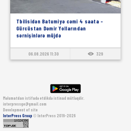
Tbilisidən Batumiyə cəmi 4 saata –
Gürcüstan Dəmir Yollarından
sərnişinlərə müjdə
06.08.2026 11:30
329
Məlumatdan istifadə etdikdə istinad mütləqdir.
interpressge@gmail.com
Development of site
InterPress Group
© InterPress 2019-2026