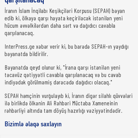
qarşılanacaq
İranın İslam İnqilabı Keşikçiləri Korpusu (SEPAH) bəyan
edib ki, ölkəyə qarşı həyata keçiriləcək istənilən yeni
hücum əvvəlkilərdən daha sərt və dağıdıcı cavabla
qarşılanacaq.
InterPress.ge xəbər verir ki, bu barədə SEPAH-ın yaydığı
bəyanatda bildirilir.
Bəyanatda qeyd olunur ki, "İrana qarşı istənilən yeni
təcavüz qətiyyətli cavabla qarşılanacaq və bu cavab
indiyədək görülməmiş dərəcədə dağıdıcı olacaq."
SEPAH həmçinin vurğulayıb ki, İranın digər silahlı qüvvələri
ilə birlikdə ölkənin Ali Rəhbəri Müctəba Xameneinin
rəhbərliyi altında tam döyüş hazırlığı vəziyyətindədir.
Bizimlə əlaqə saxlayın