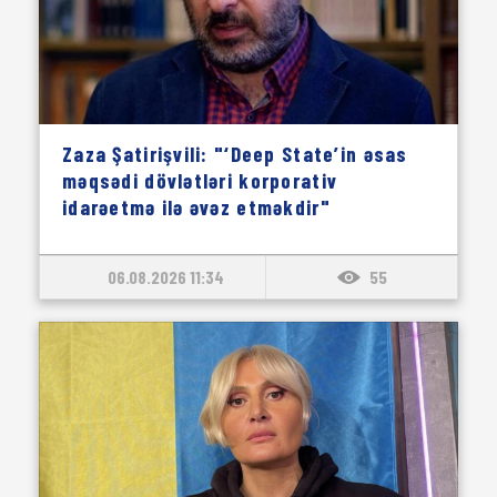
Zaza Şatirişvili: "‘Deep State’in əsas
məqsədi dövlətləri korporativ
idarəetmə ilə əvəz etməkdir"
06.08.2026 11:34
55