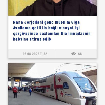
Nana Jorjoliani gənc müəllim Giga
Avalianın qətli ilə bağlı cinayət işi
çərçivəsində saxlanılan Nia İmnadzenin
həbsinə etiraz edib
06.08.2026 11:32
66