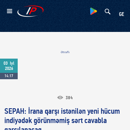
Kateqoriyalar
GE
Ətraflı
03
Iyl
2026
14:17
384
SEPAH: İrana qarşı istənilən yeni hücum
indiyədək görünməmiş sərt cavabla