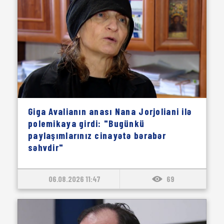
Giga Avalianın anası Nana Jorjoliani ilə
polemikaya girdi: "Bugünkü
paylaşımlarınız cinayətə bərabər
səhvdir"
06.08.2026 11:47
69