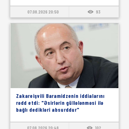
07.08.2026 20:50
93
Zakareişvili Baramidzenin iddialarını
rədd etdi: "Əsirlərin güllələnməsi ilə
bağlı dedikləri absurddur"
07.08.2026 20:48
102