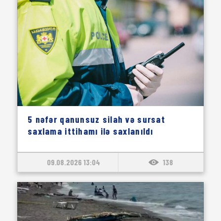
5 nəfər qanunsuz silah və sursat
saxlama ittihamı ilə saxlanıldı
09.08.2026 13:04
138