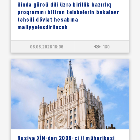
ilində gürcü dili üzrə birillik hazırlıq
proqramını bitirən tələbələrin bakalavr
təhsili dövlət hesabına
maliyyələşdiriləcək
08.08.2026 16:06
130
Rusiya XİN-dən 2008-ci il müharibəsi