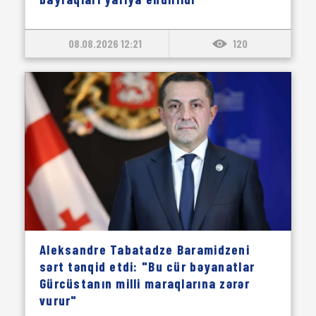
08.08.2026 12:21
120
Aleksandre Tabatadze Baramidzeni
sərt tənqid etdi: "Bu cür bəyanatlar
Gürcüstanın milli maraqlarına zərər
vurur"