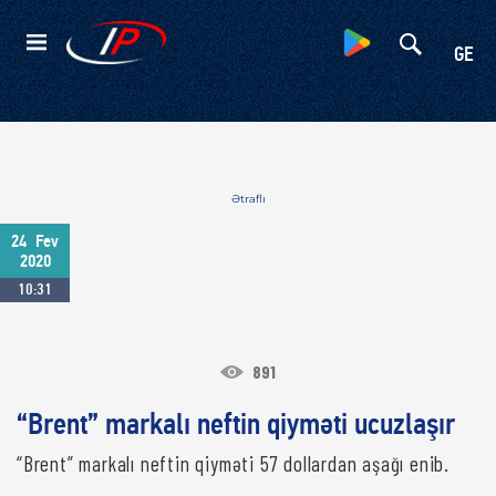
Kateqoriyalar
GE
Ətraflı
24
Fev
2020
10:31
891
“Brent” markalı neftin qiyməti ucuzlaşır
“Brent” markalı neftin qiyməti 57 dollardan aşağı enib.