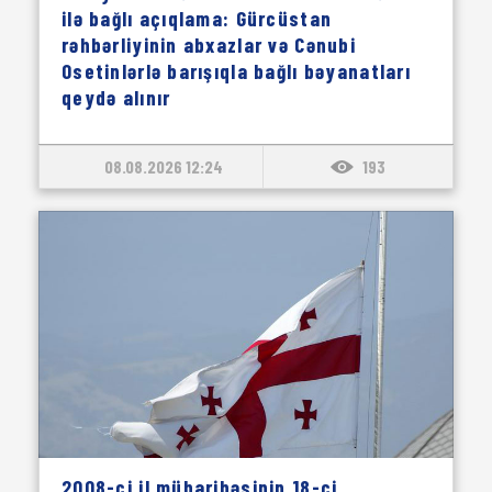
ilə bağlı açıqlama: Gürcüstan
rəhbərliyinin abxazlar və Cənubi
Osetinlərlə barışıqla bağlı bəyanatları
qeydə alınır
08.08.2026 12:24
193
2008-ci il müharibəsinin 18-ci