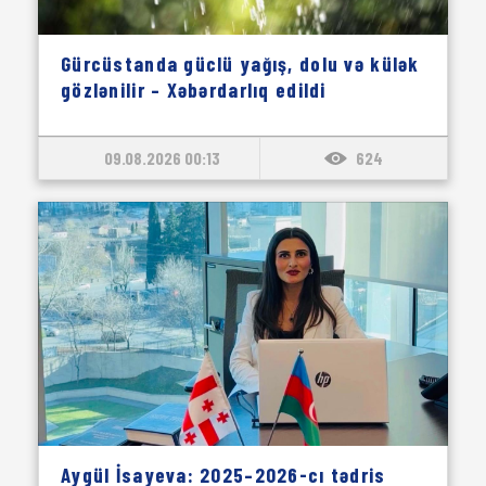
Gürcüstanda güclü yağış, dolu və külək
gözlənilir – Xəbərdarlıq edildi
09.08.2026 00:13
624
Aygül İsayeva: 2025–2026-cı tədris