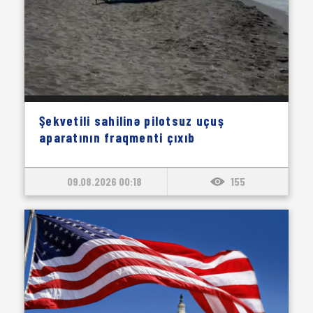
Şekvetili sahilinə pilotsuz uçuş
aparatının fraqmenti çıxıb
09.08.2026 00:18
155