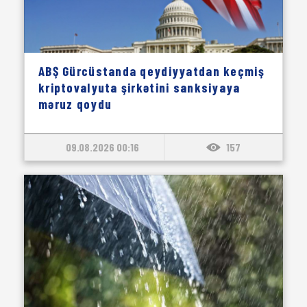
ABŞ Gürcüstanda qeydiyyatdan keçmiş
kriptovalyuta şirkətini sanksiyaya
məruz qoydu
09.08.2026 00:16
157