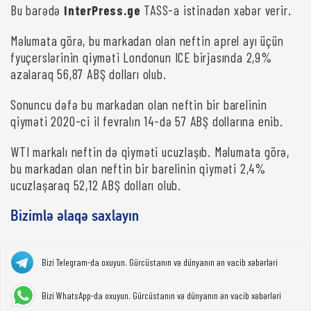
Bu barədə
InterPress.ge
TASS-a istinadən xəbər verir.
Məlumata görə, bu markadan olan neftin aprel ayı üçün
fyuçerslərinin qiyməti Londonun ICE birjasında 2,9%
azalaraq 56,87 ABŞ dolları olub.
Sonuncu dəfə bu markadan olan neftin bir barelinin
qiyməti 2020-ci il fevralın 14-də 57 ABŞ dollarına enib.
WTI markalı neftin də qiyməti ucuzlaşıb. Məlumata görə,
bu markadan olan neftin bir barelinin qiyməti 2,4%
ucuzlaşaraq 52,12 ABŞ dolları olub.
Bizimlə əlaqə saxlayın
Bizi Telegram-da oxuyun. Gürcüstanın və dünyanın ən vacib xəbərləri
Bizi WhatsApp-da oxuyun. Gürcüstanın və dünyanın ən vacib xəbərləri