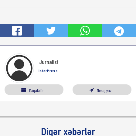
Jurnalist
InterPress
Məqalələr
Mesaj yaz
Digər xəbərlər