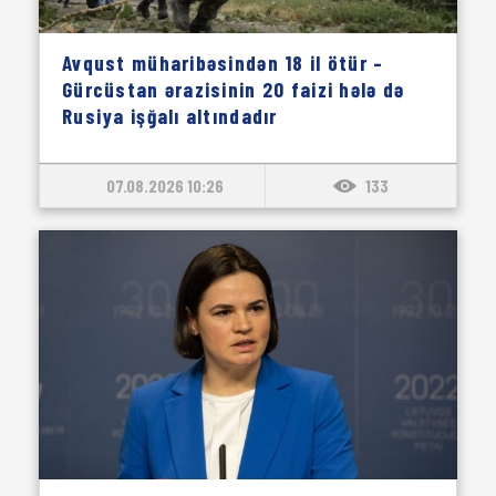
Avqust müharibəsindən 18 il ötür –
Gürcüstan ərazisinin 20 faizi hələ də
Rusiya işğalı altındadır
07.08.2026 10:26
133