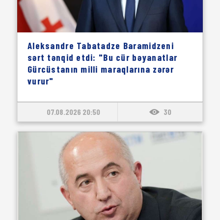
Aleksandre Tabatadze Baramidzeni
sərt tənqid etdi: "Bu cür bəyanatlar
Gürcüstanın milli maraqlarına zərər
vurur"
07.08.2026 20:50
30