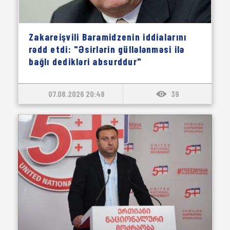
Zakareişvili Baramidzenin iddialarını
rədd etdi: "Əsirlərin güllələnməsi ilə
bağlı dedikləri absurddur"
07.08.2026 20:48
39