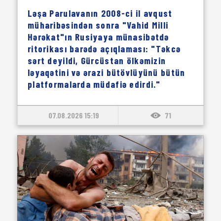
Ləşa Parulavanın 2008-ci il avqust
müharibəsindən sonra "Vahid Milli
Hərəkat"ın Rusiyaya münasibətdə
ritorikası barədə açıqlaması: "Təkcə
sərt deyildi, Gürcüstan ölkəmizin
ləyaqətini və ərazi bütövlüyünü bütün
platformalarda müdafiə edirdi."
07.08.2026 15:19
71