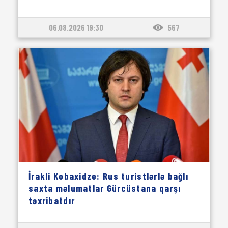
06.08.2026 19:30
567
İrakli Kobaxidze: Rus turistlərlə bağlı
saxta məlumatlar Gürcüstana qarşı
təxribatdır