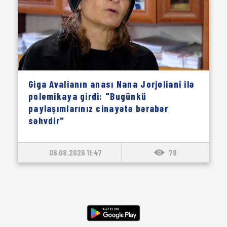
Giga Avalianın anası Nana Jorjoliani ilə
polemikaya girdi: "Bugünkü
paylaşımlarınız cinayətə bərabər
səhvdir"
06.08.2026 11:47
79