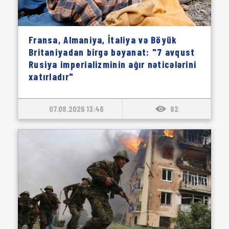
Fransa, Almaniya, İtaliya və Böyük
Britaniyadan birgə bəyanat: "7 avqust
Rusiya imperializminin ağır nəticələrini
xatırladır"
07.08.2026 13:46
82