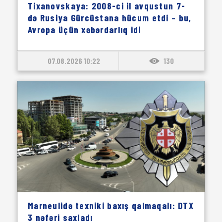
Tixanovskaya: 2008-ci il avqustun 7-
də Rusiya Gürcüstana hücum etdi – bu,
Avropa üçün xəbərdarlıq idi
07.08.2026 10:22
130
Marneulidə texniki baxış qalmaqalı: DTX
3 nəfəri saxladı