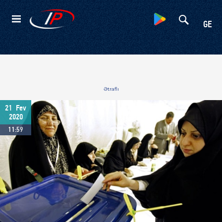
Kateqoriyalar
GE
Ətraflı
21
Fev
2020
11:59