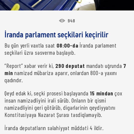
948
İranda parlament seçkiləri keçirilir
Bu gün yerli vaxtla saat
08:00-da
İranda parlament
seçkiləri üzrə səsvermə başlayıb.
“Report” xəbər verir ki,
290 deputat
mandatı uğrunda
7
min
namizəd mübarizə aparır, onlardan 800-ə yaxını
qadındır.
Qeyd edək ki, seçki prosesi başlayanda
15 mindən
çox
insan namizədliyini irəli sürüb. Onların bir qismi
namizədliyini geri götürüb, digərlərinin qeydiyyatını
Konstitusiyaya Nəzarət Şurası təsdiqləməyib.
İranda deputatların səlahiyyət müddəti 4 ildir.