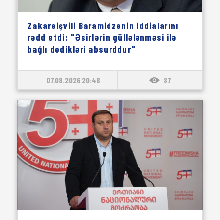
Zakareişvili Baramidzenin iddialarını
rədd etdi: "Əsirlərin güllələnməsi ilə
bağlı dedikləri absurddur"
07.08.2026 20:48
87