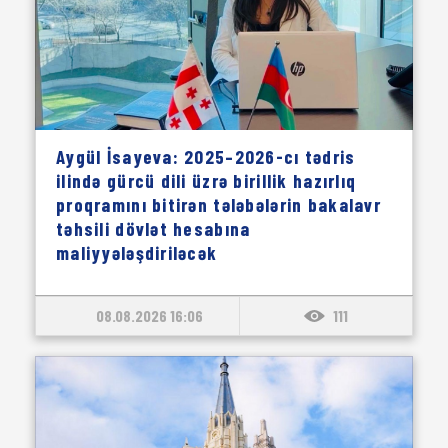
Aygül İsayeva: 2025–2026-cı tədris
ilində gürcü dili üzrə birillik hazırlıq
proqramını bitirən tələbələrin bakalavr
təhsili dövlət hesabına
maliyyələşdiriləcək
08.08.2026 16:06
111