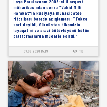
Ləşa Parulavanın 2008-ci il avqust
müharibəsindən sonra "Vahid Milli
Hərəkat"ın Rusiyaya münasibətdə
ritorikası barədə açıqlaması: "Təkcə
sərt deyildi, Gürcüstan ölkəmizin
ləyaqətini və ərazi bütövlüyünü bütün
platformalarda müdafiə edirdi."
07.08.2026 15:19
116