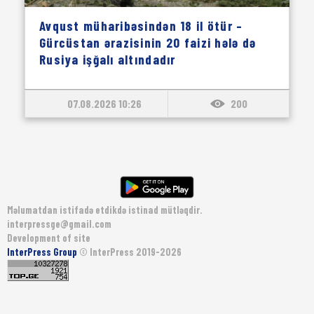
Avqust müharibəsindən 18 il ötür –
Gürcüstan ərazisinin 20 faizi hələ də
Rusiya işğalı altındadır
07.08.2026 10:26
200
Məlumatdan istifadə etdikdə istinad mütləqdir.
interpressge@gmail.com
Development of site
InterPress Group
© InterPress 2019-2026