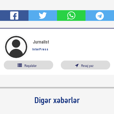
Jurnalist
InterPress
Məqalələr
Mesaj yaz
Digər xəbərlər