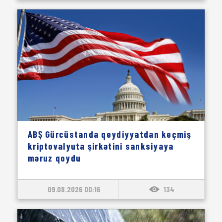
ABŞ Gürcüstanda qeydiyyatdan keçmiş
kriptovalyuta şirkətini sanksiyaya
məruz qoydu
09.08.2026 00:16
134