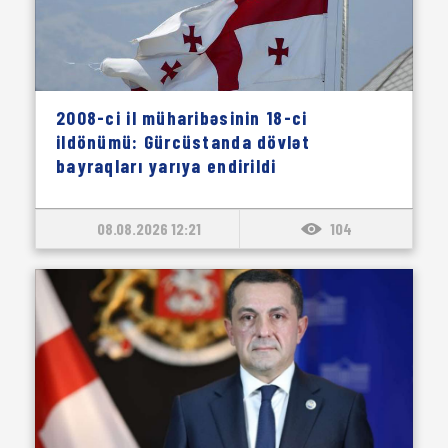
2008-ci il müharibəsinin 18-ci
ildönümü: Gürcüstanda dövlət
bayraqları yarıya endirildi
08.08.2026 12:21
104