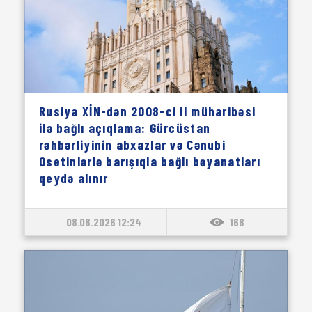
Rusiya XİN-dən 2008-ci il müharibəsi
ilə bağlı açıqlama: Gürcüstan
rəhbərliyinin abxazlar və Cənubi
Osetinlərlə barışıqla bağlı bəyanatları
qeydə alınır
08.08.2026 12:24
168