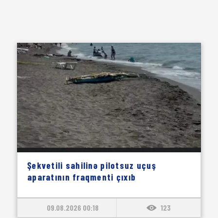
Şekvetili sahilinə pilotsuz uçuş
aparatının fraqmenti çıxıb
09.08.2026 00:18
123