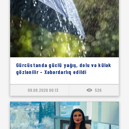
Gürcüstanda güclü yağış, dolu və külək
gözlənilir – Xəbərdarlıq edildi
09.08.2026 00:13
526