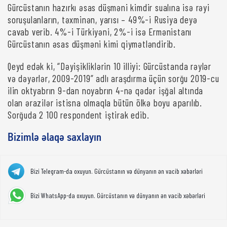
Gürcüstanın hazırkı əsas düşməni kimdir sualına isə rəyi
soruşulanların, təxminən, yarısı – 49%-i Rusiya deyə
cavab verib. 4%-i Türkiyəni, 2%-i isə Ermənistanı
Gürcüstanın əsas düşməni kimi qiymətləndirib.
Qeyd edək ki, “Dəyişikliklərin 10 illiyi: Gürcüstanda rəylər
və dəyərlər, 2009-2019” adlı araşdırma üçün sorğu 2019-cu
ilin oktyabrın 9-dan noyabrın 4-nə qədər işğal altında
olan ərazilər istisna olmaqla bütün ölkə boyu aparılıb.
Sorğuda 2 100 respondent iştirak edib.
Bizimlə əlaqə saxlayın
Bizi Telegram-da oxuyun. Gürcüstanın və dünyanın ən vacib xəbərləri
Bizi WhatsApp-da oxuyun. Gürcüstanın və dünyanın ən vacib xəbərləri