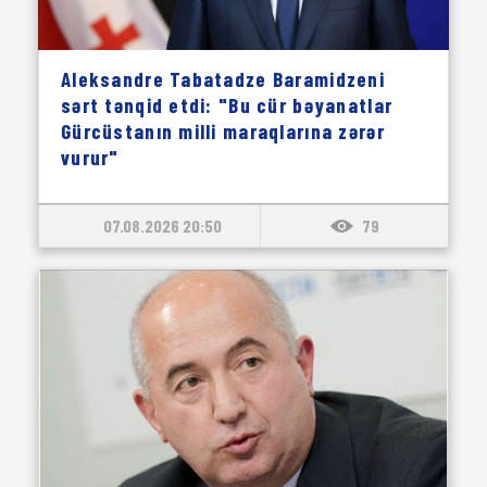
Aleksandre Tabatadze Baramidzeni
sərt tənqid etdi: "Bu cür bəyanatlar
Gürcüstanın milli maraqlarına zərər
vurur"
07.08.2026 20:50
79