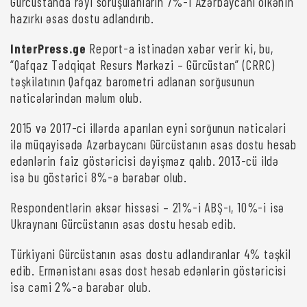
Gürcüstanda rəyi soruşulanların 7%-i Azərbaycanı ölkənin
hazırkı əsas dostu adlandırıb.
InterPress.ge
Report-a istinadən xəbər verir ki, bu,
“Qafqaz Tədqiqat Resurs Mərkəzi – Gürcüstan” (CRRC)
təşkilatının Qafqaz barometri adlanan sorğusunun
nəticələrindən məlum olub.
2015 və 2017-ci illərdə aparılan eyni sorğunun nəticələri
ilə müqayisədə Azərbaycanı Gürcüstanın əsas dostu hesab
edənlərin faiz göstəricisi dəyişməz qalıb. 2013-cü ildə
isə bu göstərici 8%-ə bərabər olub.
Respondentlərin əksər hissəsi – 21%-i ABŞ-ı, 10%-i isə
Ukraynanı Gürcüstanın əsas dostu hesab edib.
Türkiyəni Gürcüstanın əsas dostu adlandıranlar 4% təşkil
edib. Ermənistanı əsas dost hesab edənlərin göstəricisi
isə cəmi 2%-ə barəbər olub.