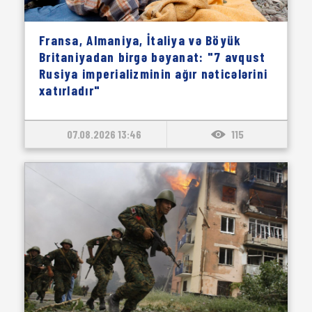
Fransa, Almaniya, İtaliya və Böyük
Britaniyadan birgə bəyanat: "7 avqust
Rusiya imperializminin ağır nəticələrini
xatırladır"
07.08.2026 13:46
115