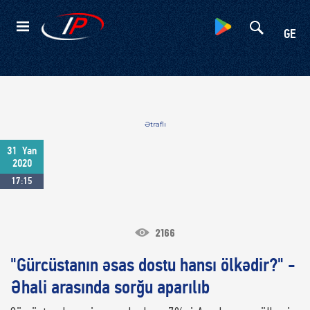
Kateqoriyalar
GE
Ətraflı
31
Yan
2020
17:15
2166
"Gürcüstanın əsas dostu hansı ölkədir?" -
Əhali arasında sorğu aparılıb