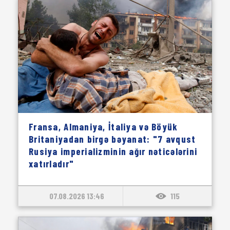
Fransa, Almaniya, İtaliya və Böyük
Britaniyadan birgə bəyanat: "7 avqust
Rusiya imperializminin ağır nəticələrini
xatırladır"
07.08.2026 13:46
115