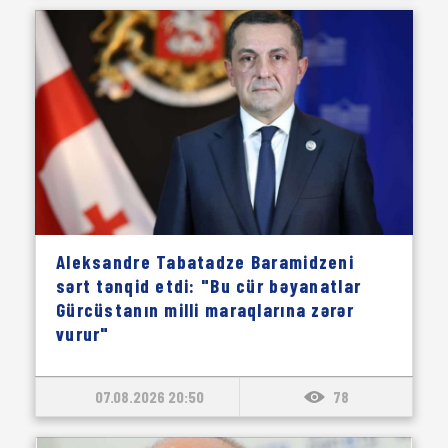
Aleksandre Tabatadze Baramidzeni
sərt tənqid etdi: "Bu cür bəyanatlar
Gürcüstanın milli maraqlarına zərər
vurur"
07.08.2026 20:50
78