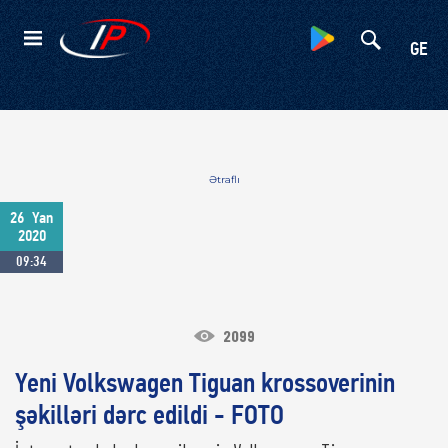
Kateqoriyalar
GE
Ətraflı
26
Yan
2020
09:34
2099
Yeni Volkswagen Tiguan krossoverinin
şəkilləri dərc edildi - FOTO