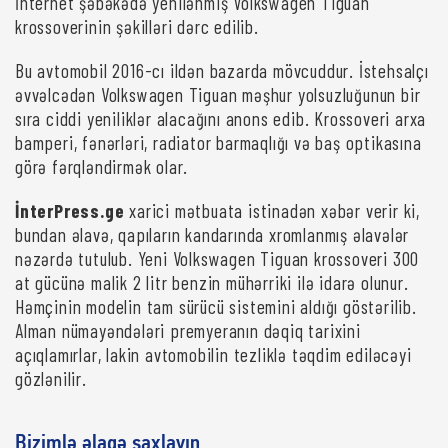
İnternet şəbəkədə yenilənmiş Volkswagen Tiguan
krossoverinin şəkilləri dərc edilib.
Bu avtomobil 2016-cı ildən bazarda mövcuddur. İstehsalçı
əvvəlcədən Volkswagen Tiguan məşhur yolsuzluğunun bir
sıra ciddi yeniliklər alacağını anons edib. Krossoveri arxa
bamperi, fənərləri, radiator barmaqlığı və baş optikasına
görə fərqləndirmək olar.
İnterPress.ge
xarici mətbuata istinadən xəbər verir ki,
bundan əlavə, qapıların kandarında xromlanmış əlavələr
nəzərdə tutulub. Yeni Volkswagen Tiguan krossoveri 300
at gücünə malik 2 litr benzin mühərriki ilə idarə olunur.
Həmçinin modelin tam sürücü sistemini aldığı göstərilib.
Alman nümayəndələri premyeranın dəqiq tarixini
açıqlamırlar, lakin avtomobilin tezliklə təqdim ediləcəyi
gözlənilir.
Bizimlə əlaqə saxlayın