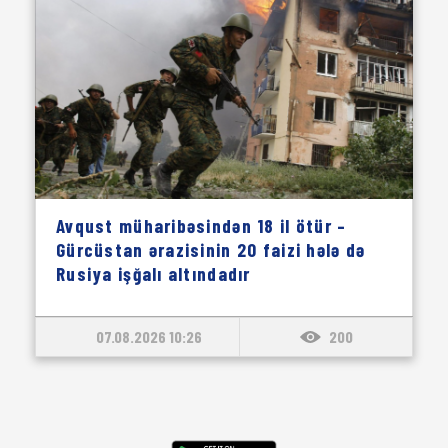
Avqust müharibəsindən 18 il ötür –
Gürcüstan ərazisinin 20 faizi hələ də
Rusiya işğalı altındadır
07.08.2026 10:26
200