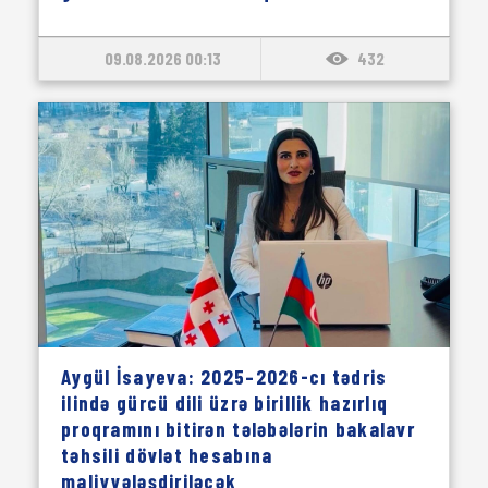
09.08.2026 00:13
432
Aygül İsayeva: 2025–2026-cı tədris
ilində gürcü dili üzrə birillik hazırlıq
proqramını bitirən tələbələrin bakalavr
təhsili dövlət hesabına
maliyyələşdiriləcək