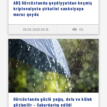
ABŞ Gürcüstanda qeydiyyatdan keçmiş
kriptovalyuta şirkətini sanksiyaya
məruz qoydu
09.08.2026 00:16
114
Gürcüstanda güclü yağış, dolu və külək
gözlənilir – Xəbərdarlıq edildi