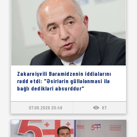
Zakareişvili Baramidzenin iddialarını
rədd etdi: "Əsirlərin güllələnməsi ilə
bağlı dedikləri absurddur"
07.08.2026 20:48
87