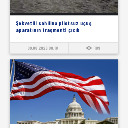
Şekvetili sahilinə pilotsuz uçuş
aparatının fraqmenti çıxıb
09.08.2026 00:18
109