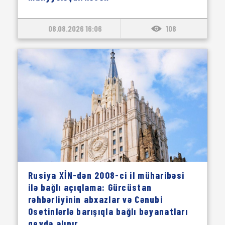
08.08.2026 16:06
108
Rusiya XİN-dən 2008-ci il müharibəsi
ilə bağlı açıqlama: Gürcüstan
rəhbərliyinin abxazlar və Cənubi
Osetinlərlə barışıqla bağlı bəyanatları
qeydə alınır