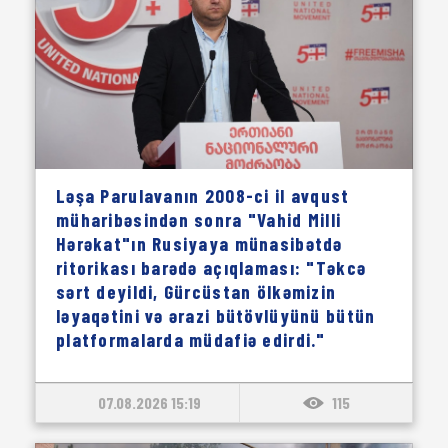
Ləşa Parulavanın 2008-ci il avqust
müharibəsindən sonra "Vahid Milli
Hərəkat"ın Rusiyaya münasibətdə
ritorikası barədə açıqlaması: "Təkcə
sərt deyildi, Gürcüstan ölkəmizin
ləyaqətini və ərazi bütövlüyünü bütün
platformalarda müdafiə edirdi."
07.08.2026 15:19
115