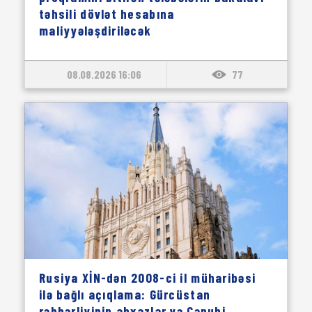
təhsili dövlət hesabına
maliyyələşdiriləcək
08.08.2026 16:06
77
Rusiya XİN-dən 2008-ci il müharibəsi
ilə bağlı açıqlama: Gürcüstan
rəhbərliyinin abxazlar və Cənubi