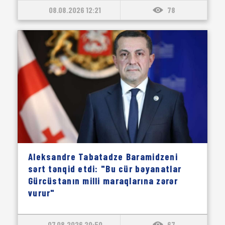
08.08.2026 12:21
78
Aleksandre Tabatadze Baramidzeni
sərt tənqid etdi: "Bu cür bəyanatlar
Gürcüstanın milli maraqlarına zərər
vurur"
07.08.2026 20:50
67