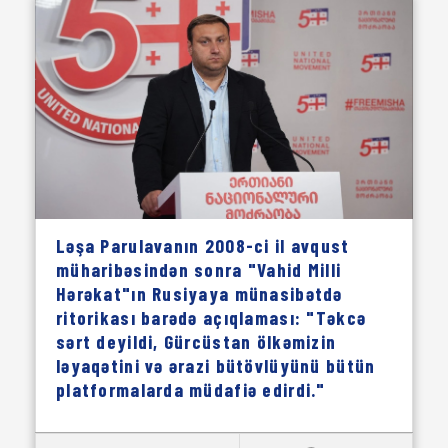
Ləşa Parulavanın 2008-ci il avqust
müharibəsindən sonra "Vahid Milli
Hərəkat"ın Rusiyaya münasibətdə
ritorikası barədə açıqlaması: "Təkcə
sərt deyildi, Gürcüstan ölkəmizin
ləyaqətini və ərazi bütövlüyünü bütün
platformalarda müdafiə edirdi."