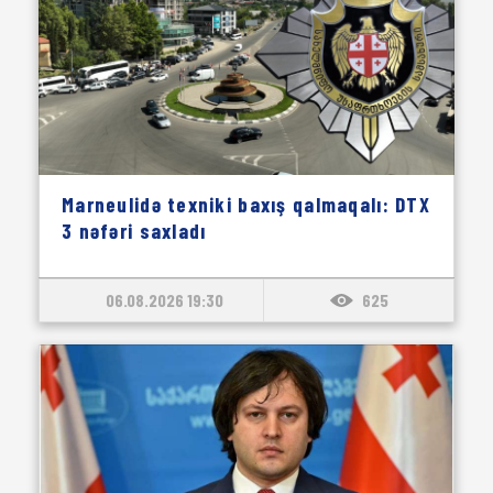
Marneulidə texniki baxış qalmaqalı: DTX
3 nəfəri saxladı
06.08.2026 19:30
625