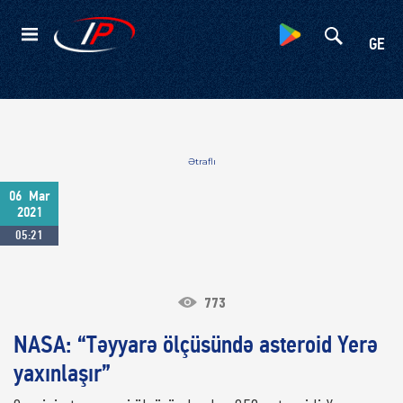
Kateqoriyalar
GE
Ətraflı
06
Mar
2021
05:21
773
NASA: “Təyyarə ölçüsündə asteroid Yerə
yaxınlaşır”