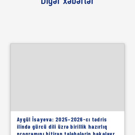
Digər xəbərlər
Aygül İsayeva: 2025–2026-cı tədris
ilində gürcü dili üzrə birillik hazırlıq
proqramını bitirən tələbələrin bakalavr