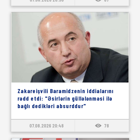
Zakareişvili Baramidzenin iddialarını
rədd etdi: "Əsirlərin güllələnməsi ilə
bağlı dedikləri absurddur"
07.08.2026 20:48
78