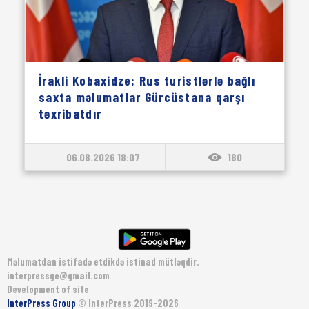
İrakli Kobaxidze: Rus turistlərlə bağlı
saxta məlumatlar Gürcüstana qarşı
təxribatdır
06.08.2026 18:07
180
Məlumatdan istifadə etdikdə istinad mütləqdir.
interpressge@gmail.com
Development of site
InterPress Group
© InterPress 2019-2026