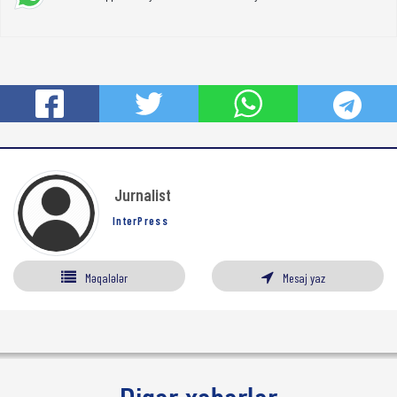
Jurnalist
InterPress
Məqalələr
Mesaj yaz