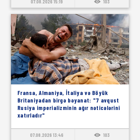
07.08.2026 15:19
103
Fransa, Almaniya, İtaliya və Böyük
Britaniyadan birgə bəyanat: "7 avqust
Rusiya imperializminin ağır nəticələrini
xatırladır"
07.08.2026 13:46
103