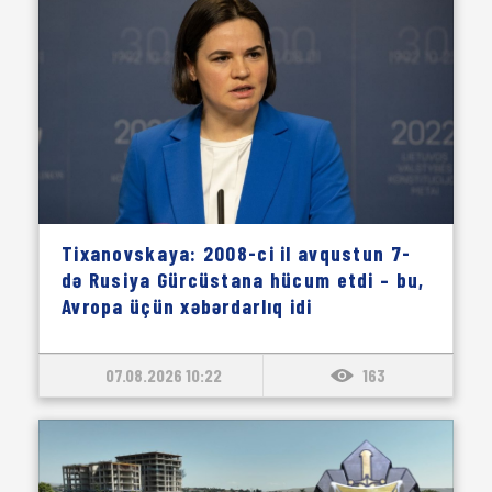
Tixanovskaya: 2008-ci il avqustun 7-
də Rusiya Gürcüstana hücum etdi – bu,
Avropa üçün xəbərdarlıq idi
07.08.2026 10:22
163