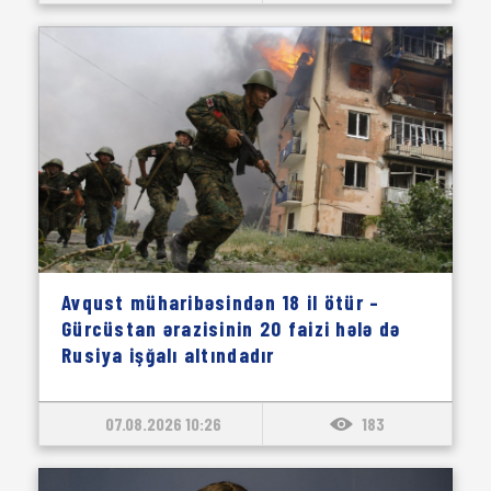
Avqust müharibəsindən 18 il ötür –
Gürcüstan ərazisinin 20 faizi hələ də
Rusiya işğalı altındadır
07.08.2026 10:26
183