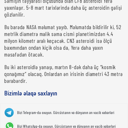
Sərnişin təyyarəsi ölçüsündə olan CF8 asteroidi Yerə
yaxınlaşır. 5-8 mart tarixlərində daha üç asteroidin gəlişi
gözlənilir.
Bu barədə NASA məlumat yayıb. Məlumatda bildirilir ki, 52
metrlik diametrə malik səma cismi planetimizdən 4.4
milyon kilometr aralı keçəcək. CN3 asteroidi isə ölçü
baxımından ondan kiçik olsa da, Yerə daha yaxın
məsafədən ötəcək.
Bu iki asteroidlə yanaşı, martın 8-dək daha üç “kosmik
qonağımız” olacaq. Onlardan ən irisinin diametri 43 metrə
bərabərdir.
Bizimlə əlaqə saxlayın
Bizi Telegram-da oxuyun. Gürcüstanın və dünyanın ən vacib xəbərləri
Bizi WhatsApp-da oxuyun. Gürcüstanın və dünyanın ən vacib xəbərləri