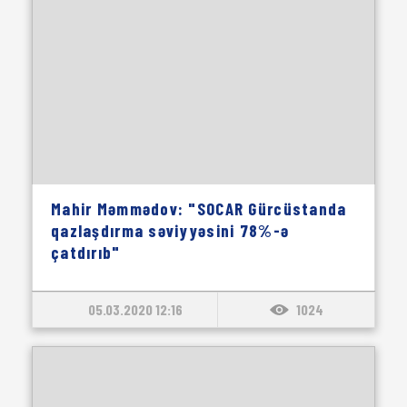
Mahir Məmmədov: "SOCAR Gürcüstanda
qazlaşdırma səviyyəsini 78%-ə
çatdırıb"
05.03.2020 12:16
1024