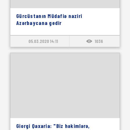
Gürcüstanın Müdafiə naziri
Azərbaycana gedir
05.03.2020 14:11
1036
Giorgi Qaxaria: "Biz həkimlərə,