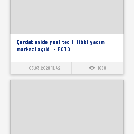
Qardabanidə yeni təcili tibbi yadım
mərkəzi açıldı – FOTO
05.03.2020 11:42
1668