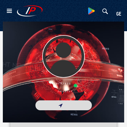
Kateqoriyalar
GE
Ətraflı
InterPress
Jurnalist