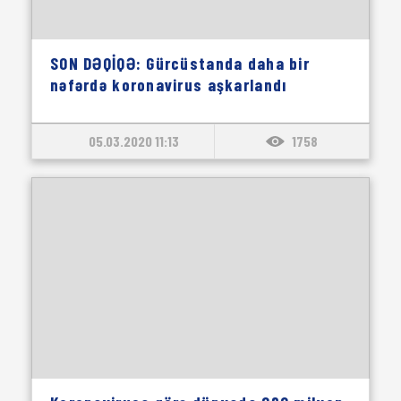
SON DƏQİQƏ: Gürcüstanda daha bir
nəfərdə koronavirus aşkarlandı
05.03.2020 11:13
1758