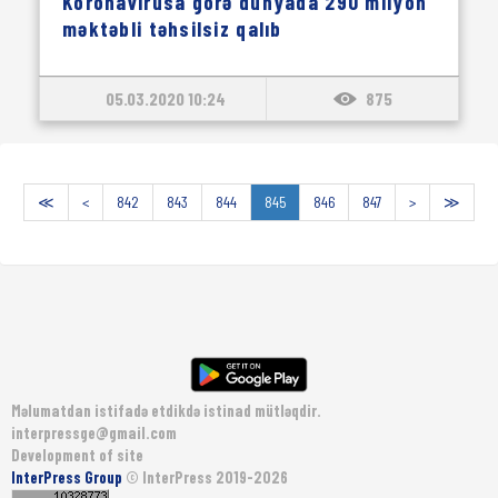
Koronavirusa görə dünyada 290 milyon
məktəbli təhsilsiz qalıb
05.03.2020 10:24
875
≪
<
842
843
844
845
846
847
>
≫
Məlumatdan istifadə etdikdə istinad mütləqdir.
interpressge@gmail.com
Development of site
InterPress Group
© InterPress 2019-2026