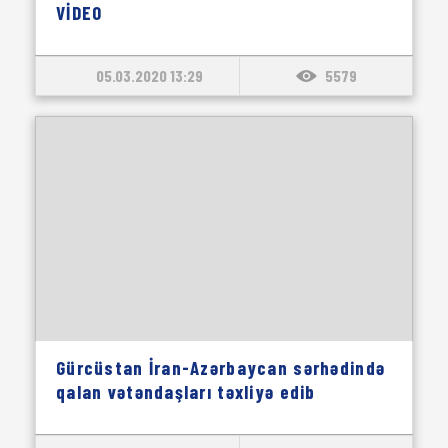
VİDEO
05.03.2020 13:29
5579
Gürcüstan İran-Azərbaycan sərhədində
qalan vətəndaşları təxliyə edib