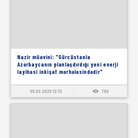
Nazir müavini: "Gürcüstanla
Azərbaycanın planlaşdırdığı yeni enerji
layihəsi inkişaf mərhələsindədir"
05.03.2020 12:13
790