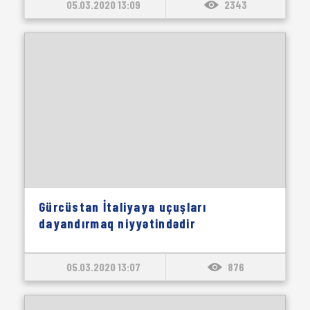
05.03.2020 13:09
2343
Gürcüstan İtaliyaya uçuşları
dayandırmaq niyyətindədir
05.03.2020 13:07
876