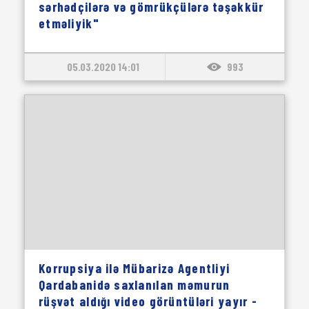
sərhədçilərə və gömrükçülərə təşəkkür
etməliyik"
05.03.2020 14:01
993
Korrupsiya ilə Mübarizə Agentliyi
Qardabanidə saxlanılan məmurun
rüşvət aldığı video görüntüləri yayır -