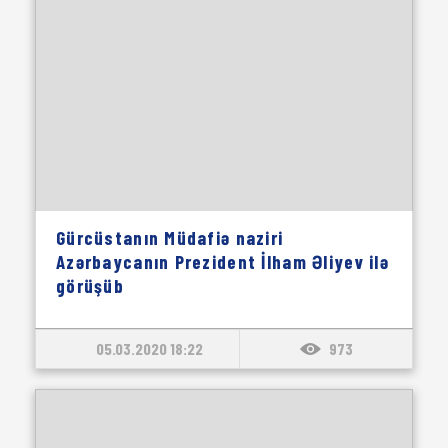
Gürcüstanın Müdafiə naziri
Azərbaycanın Prezident İlham Əliyev ilə
görüşüb
05.03.2020 18:22
973