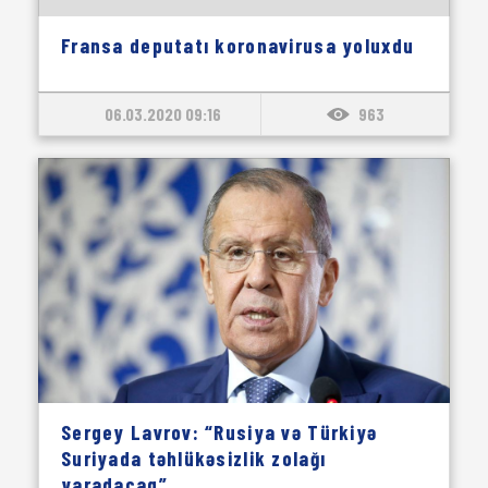
Fransa deputatı koronavirusa yoluxdu
06.03.2020 09:16
963
Sergey Lavrov: “Rusiya və Türkiyə
Suriyada təhlükəsizlik zolağı
yaradacaq”