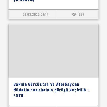
06.03.2020 09:14
957
Bakıda Gürcüstan və Azərbaycan
Müdafiə nazirlərinin görüşü keçirilib -
FOTO