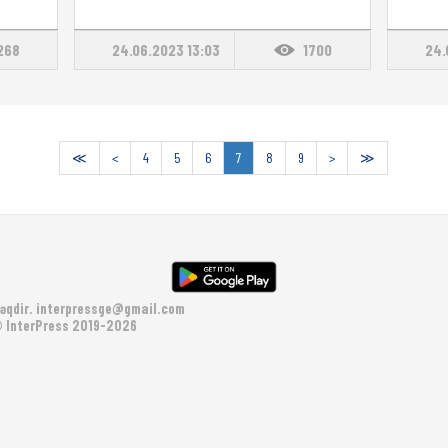
268
24.06.2023 13:03
1700
24.
≪
<
4
5
6
7
8
9
>
≫
əqdir.
interpressge@gmail.com
 InterPress 2019-2026