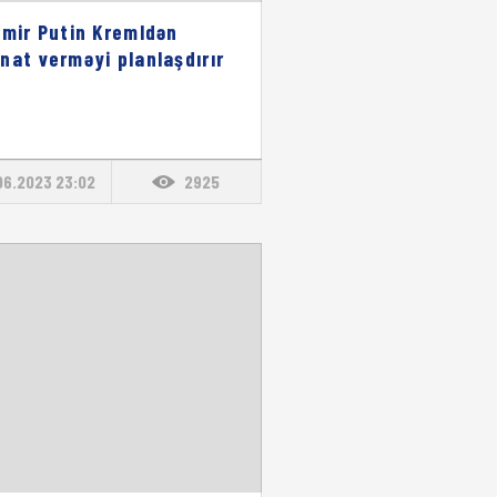
imir Putin Kremldən
nat verməyi planlaşdırır
06.2023 23:02
2925