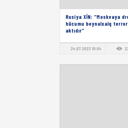
Rusiya XİN: “Moskvaya dr
hücumu beynəlxalq terro
aktıdır”
24.07.2023 10:04
2