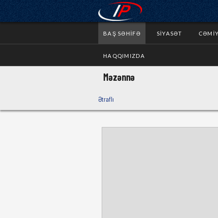
BAŞ SƏHIFƏ
SIYASƏT
CƏMI
HAQQIMIZDA
Məzənnə
Ətraflı