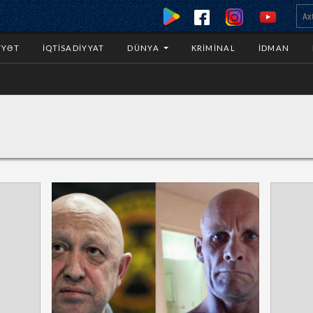
YYƏT
İQTISADIYYAT
DÜNYA
KRIMINAL
İDMAN