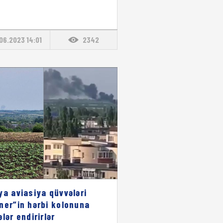
06.2023 14:01
2342
ya aviasiya qüvvələri
ner”in hərbi kolonuna
lər endirirlər