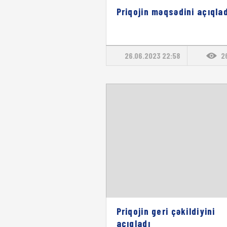
Priqojin məqsədini açıqlad
26.06.2023 22:58
2
Priqojin geri çəkildiyini
açıqladı