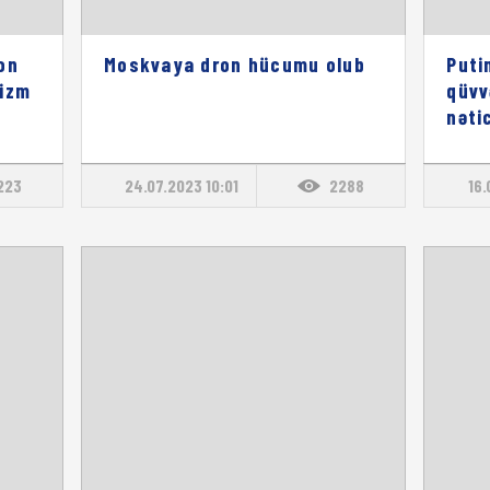
on
Moskvaya dron hücumu olub
Puti
rizm
qüvv
nəti
223
24.07.2023 10:01
2288
16.