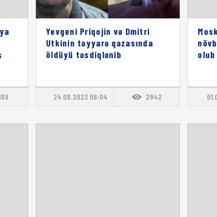
iya
Yevgeni Priqojin və Dmitri
Mosk
Utkinin təyyarə qəzasında
növb
ş
öldüyü təsdiqlənib
olub
188
24.08.2023 06:04
2942
01.