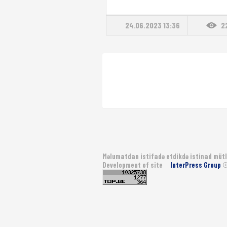
24.06.2023 13:36
2
Məlumatdan istifadə etdikdə istinad mütl
Development of site
InterPress Group
©