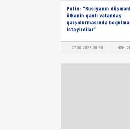
Putin: “Rusiyanın düşmənl
ölkənin qanlı vətəndaş
qarşıdurmasında boğulma
istəyirdilər”
27.06.2023 09:59
2