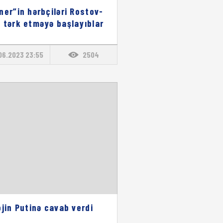
ner”in hərbçiləri Rostov-
 tərk etməyə başlayıblar
06.2023 23:55
2504
ojin Putinə cavab verdi