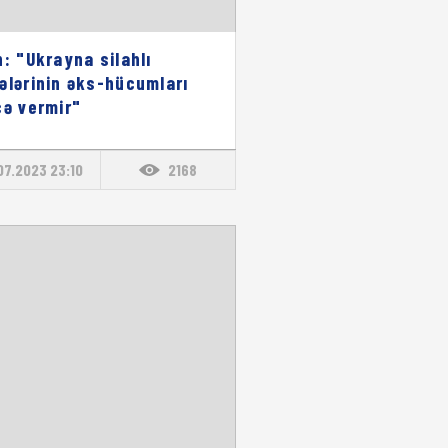
n: "Ukrayna silahlı
ələrinin əks-hücumları
cə vermir"
07.2023 23:10
2168