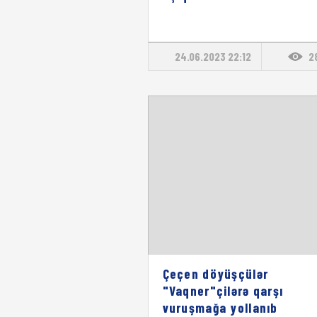
24.06.2023 22:12
2
Çeçen döyüşçülər
"Vaqner"çilərə qarşı
vuruşmağa yollanıb