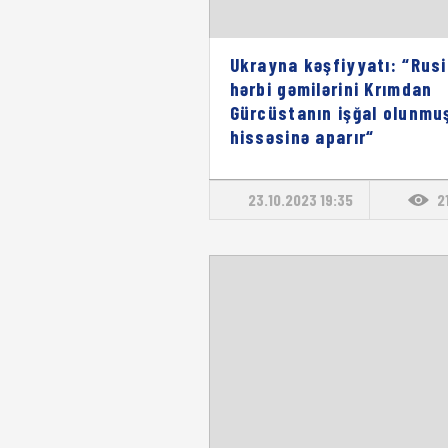
Ukrayna kəşfiyyatı: “Rus
hərbi gəmilərini Krımdan
Gürcüstanın işğal olunmu
hissəsinə aparır“
23.10.2023 19:35
2