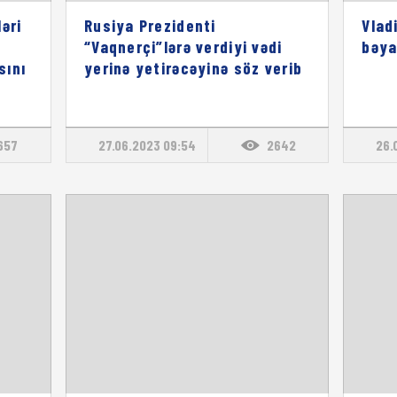
əri
Rusiya Prezidenti
Vlad
“Vaqnerçi”lərə verdiyi vədi
bəya
sını
yerinə yetirəcəyinə söz verib
657
27.06.2023 09:54
2642
26.