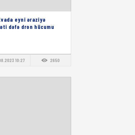
vada eyni əraziyə
əti dəfə dron hücumu
08.2023 10:27
2650