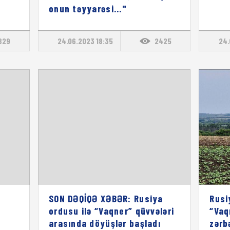
onun təyyarəsi..."
829
24.06.2023 18:35
2425
24.
SON DƏQİQƏ XƏBƏR: Rusiya
Rusi
ordusu ilə “Vaqner” qüvvələri
“Vaq
arasında döyüşlər başladı
zərbə