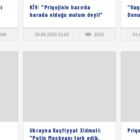
ı
KİV: "Priqojinin hazırda
“Vaq
harada olduğu məlum deyil"
Donu
699
25.06.2023 23:02
2533
24.
Ukrayna Kəşfiyyat Xidməti:
Priq
"Putin Moskvanı tərk edib,