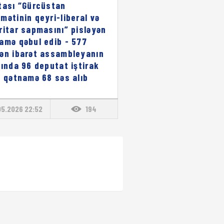
tası “Gürcüstan
mətinin qeyri-liberal və
ritar sapmasını” pisləyən
amə qəbul edib - 577
ən ibarət assambleyanın
sında 96 deputat iştirak
, qətnamə 68 səs alıb
05.2026 22:52
194