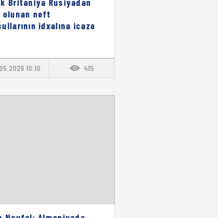
k Britaniya Rusiyadan
 olunan neft
ullarının idxalına icazə
b
05.2026 10:10
415
o Naufal: Almaniyada