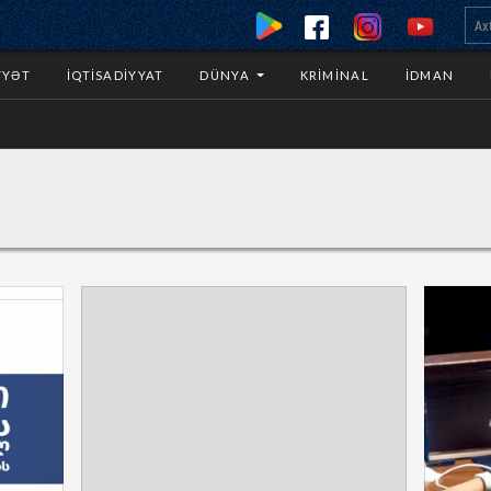
YYƏT
İQTISADIYYAT
DÜNYA
KRIMINAL
İDMAN