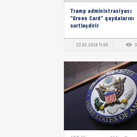
Tramp administrasiyası
“Green Card” qaydalarını
sərtləşdirir
23.05.2026 11:09
3