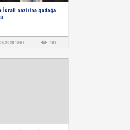
a İsrail nazirinə qadağa
du
05.2026 10:59
408