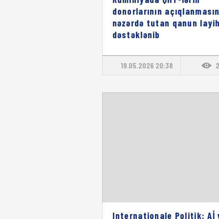
donorlarının açıqlanmasın
nəzərdə tutan qanun layi
dəstəklənib
19.05.2026 20:38
Internationale Politik: Aİ 