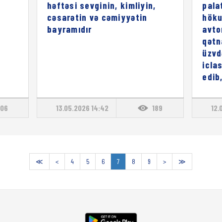
həftəsi sevginin, kimliyin,
pala
cəsarətin və cəmiyyətin
höku
bayramıdır
avto
qətn
üzvd
icla
edib
06
13.05.2026 14:42
189
12.
≪
<
4
5
6
7
8
9
>
≫