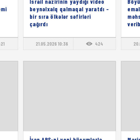
n
İsrail nazirinin yaydığı video
Böyü
emi
beynəlxalq qalmaqal yaratdı –
emal
bir sıra ölkələr səfirləri
məhs
çağırdı
veri
421
21.05.2026 10:36
424
20.
İran ABŞ-ni yeni hücumlarla
Mari