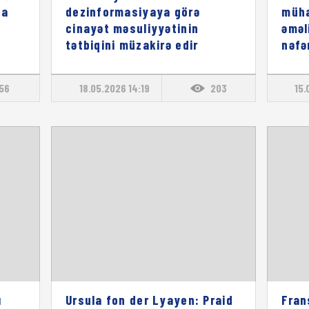
pa
dezinformasiyaya görə
müha
cinayət məsuliyyətinin
əməl
tətbiqini müzakirə edir
nəfə
156
18.05.2026 14:19
203
15.
ı
Ursula fon der Lyayen: Praid
Fran