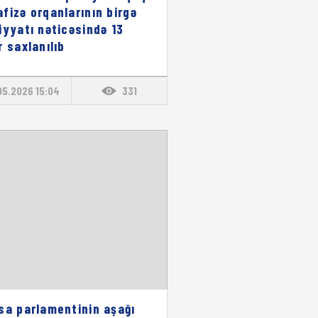
fizə orqanlarının birgə
iyyatı nəticəsində 13
r saxlanılıb
05.2026 15:04
331
sa parlamentinin aşağı