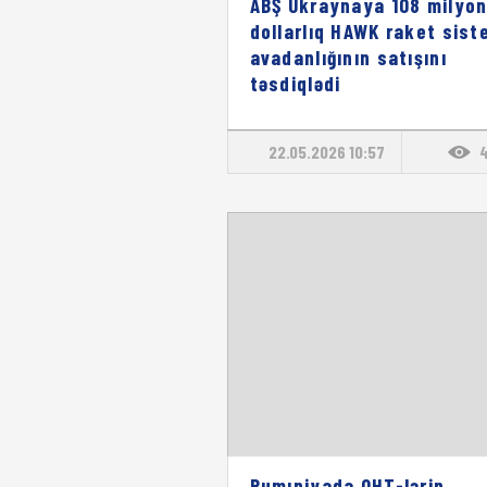
ABŞ Ukraynaya 108 milyo
dollarlıq HAWK raket sist
avadanlığının satışını
təsdiqlədi
22.05.2026 10:57
Rumıniyada QHT-lərin