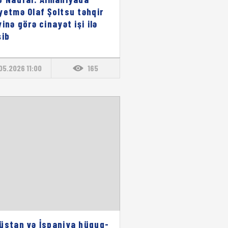
yetmə Olaf Şoltsu təhqir
yinə görə cinayət işi ilə
şib
05.2026 11:00
165
üstan və İspaniya hüquq-