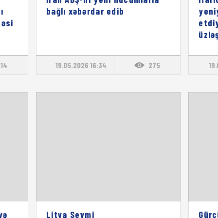
ı
bağlı xəbərdar edib
yeni
həsi
etdi
üzlə
214
19.05.2026 16:34
275
19.
və
Litva Seymi
Gürc