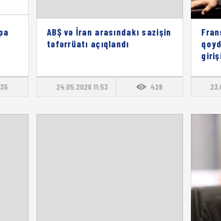
opa
ABŞ və İran arasındakı sazişin
Fran
təfərrüatı açıqlandı
qoyd
giri
35
24.05.2026 11:53
428
23.