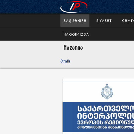
BAŞ SƏHIFƏ
SIYASƏT
CƏMI
HAQQIMIZDA
Məzənnə
Ətraflı