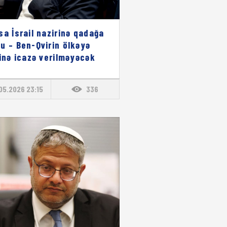
sa İsrail nazirinə qadağa
u – Ben-Qvirin ölkəyə
şinə icazə verilməyəcək
05.2026 23:15
336