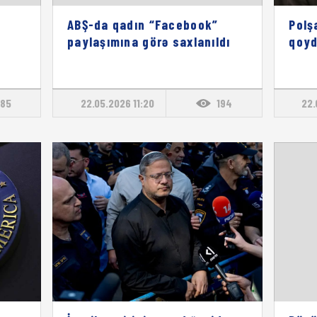
ABŞ-da qadın “Facebook”
Polş
paylaşımına görə saxlanıldı
qoy
85
22.05.2026 11:20
194
22.