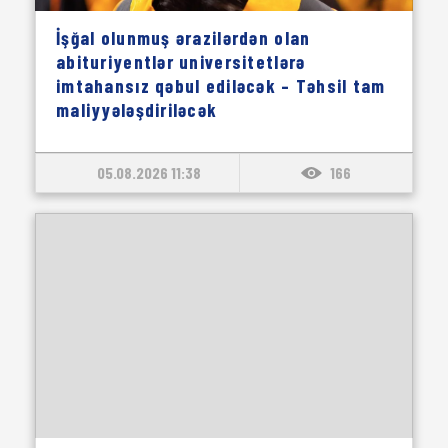
İşğal olunmuş ərazilərdən olan
abituriyentlər universitetlərə
imtahansız qəbul ediləcək – Təhsil tam
maliyyələşdiriləcək
05.08.2026 11:38
166