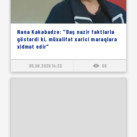
Nana Kakabadze: "Baş nazir faktlarla
göstərdi ki, müxalifət xarici maraqlara
xidmət edir"
05.08.2026 14:33
58