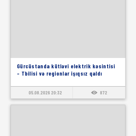
Gürcüstanda kütləvi elektrik kəsintisi
– Tbilisi və regionlar işıqsız qaldı
05.08.2026 20:32
872