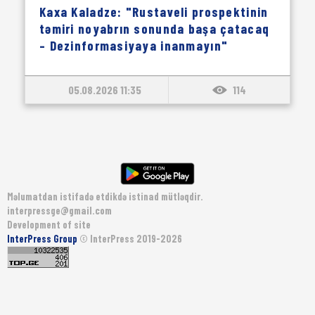
Kaxa Kaladze: "Rustaveli prospektinin
təmiri noyabrın sonunda başa çatacaq
– Dezinformasiyaya inanmayın"
05.08.2026 11:35
114
Məlumatdan istifadə etdikdə istinad mütləqdir.
interpressge@gmail.com
Development of site
InterPress Group
© InterPress 2019-2026