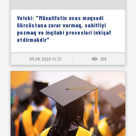
Volski: "Müxalifətin əsas məqsədi
Gürcüstana zərər vurmaq, sabitliyi
pozmaq və inqilabi prosesləri inkişaf
etdirməkdir"
05.08.2026 14:31
109