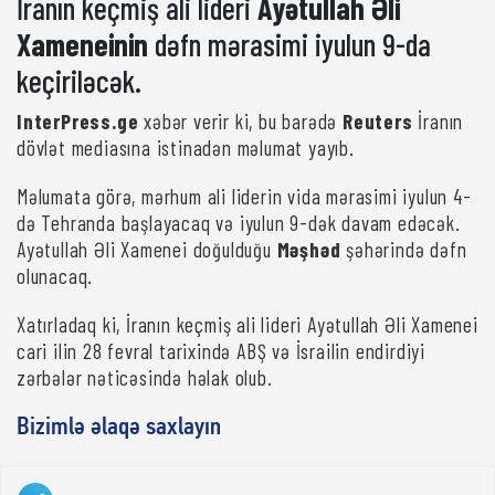
İranın keçmiş ali lideri
Ayətullah Əli
Xameneinin
dəfn mərasimi iyulun 9-da
keçiriləcək.
InterPress.ge
xəbər verir ki, bu barədə
Reuters
İranın
dövlət mediasına istinadən məlumat yayıb.
Məlumata görə, mərhum ali liderin vida mərasimi iyulun 4-
də Tehranda başlayacaq və iyulun 9-dək davam edəcək.
Ayətullah Əli Xamenei doğulduğu
Məşhəd
şəhərində dəfn
olunacaq.
Xatırladaq ki, İranın keçmiş ali lideri Ayətullah Əli Xamenei
cari ilin 28 fevral tarixində ABŞ və İsrailin endirdiyi
zərbələr nəticəsində həlak olub.
Bizimlə əlaqə saxlayın