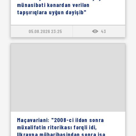
münasibəti kənardan verilən
tapşırıqlara uyğun dəyişib"
05.08.2026 23:25
43
Maçavariani: "2008-ci ildən sonra
müxalifətin ritorikası fərqli idi,
Ukrayna müharibəsindən sonra isə