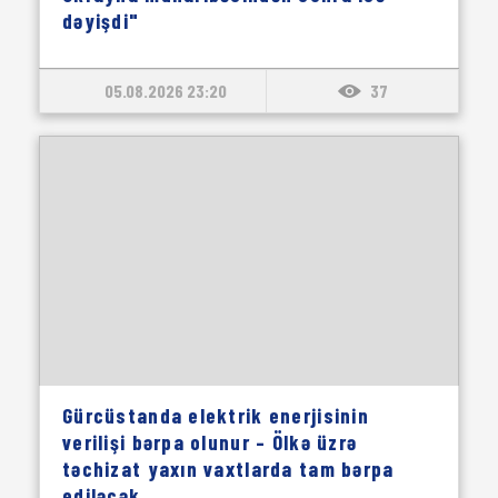
dəyişdi"
05.08.2026 23:20
37
Gürcüstanda elektrik enerjisinin
verilişi bərpa olunur – Ölkə üzrə
təchizat yaxın vaxtlarda tam bərpa
ediləcək