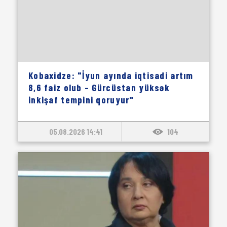
Kobaxidze: "İyun ayında iqtisadi artım
8,6 faiz olub – Gürcüstan yüksək
inkişaf tempini qoruyur"
05.08.2026 14:41
104