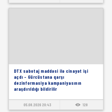
DTX sabotaj maddəsi ilə cinayət işi
açdı – Gürcüstana qarşı
dezinformasiya kampaniyasının
araşdırıldığı bildirilir
05.08.2026 20:43
128