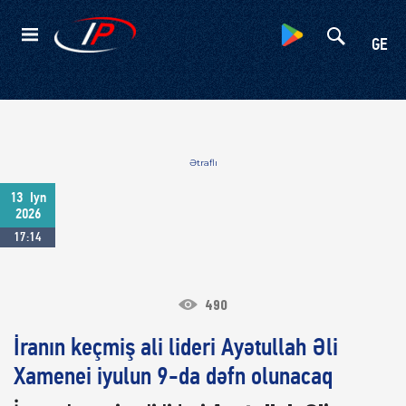
Kateqoriyalar
GE
Ətraflı
13
Iyn
2026
17:14
490
İranın keçmiş ali lideri Ayətullah Əli
Xamenei iyulun 9-da dəfn olunacaq