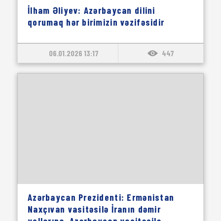
İlham Əliyev: Azərbaycan dilini
qorumaq hər birimizin vəzifəsidir
06.01.2026 13:17
447
Azərbaycan Prezidenti: Ermənistan
Naxçıvan vasitəsilə İranın dəmir
yollarına, Azərbaycan vasitəsilə