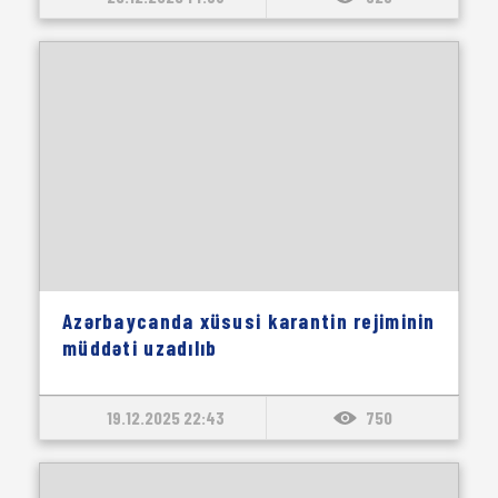
Azərbaycanda xüsusi karantin rejiminin
müddəti uzadılıb
19.12.2025 22:43
750