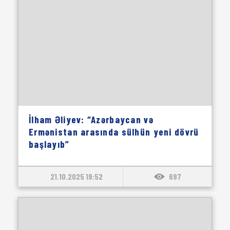
İlham Əliyev: “Azərbaycan və
Ermənistan arasında sülhün yeni dövrü
başlayıb”
21.10.2025 19:52
697