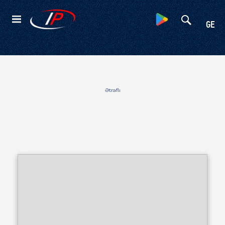
Kateqoriyalar
GE
Ətraflı