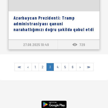
Azərbaycan Prezidenti: Tramp
administrasiyası qanuni
narahatlığımızı doğru şəkildə qəbul etdi
27.08.2025 10:49
729
≪
<
1
2
3
4
5
6
>
≫