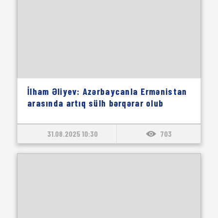
İlham Əliyev: Azərbaycanla Ermənistan
arasında artıq sülh bərqərar olub
31.08.2025 10:30
703