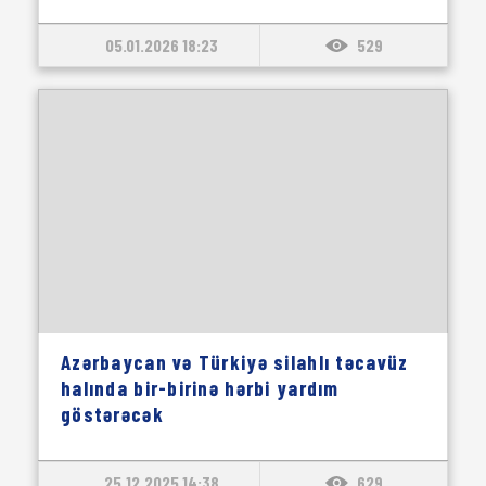
05.01.2026 18:23
529
Azərbaycan və Türkiyə silahlı təcavüz
halında bir-birinə hərbi yardım
göstərəcək
25.12.2025 14:38
629