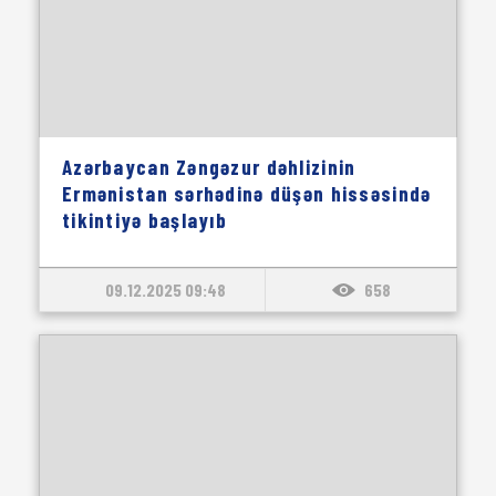
Azərbaycan Zəngəzur dəhlizinin
Ermənistan sərhədinə düşən hissəsində
tikintiyə başlayıb
09.12.2025 09:48
658