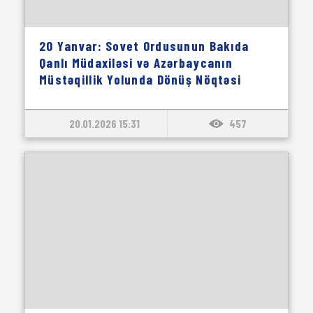
20 Yanvar: Sovet Ordusunun Bakıda
Qanlı Müdaxiləsi və Azərbaycanın
Müstəqillik Yolunda Dönüş Nöqtəsi
20.01.2026 15:31
457