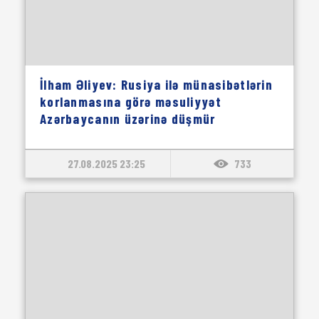
İlham Əliyev: Rusiya ilə münasibətlərin
korlanmasına görə məsuliyyət
Azərbaycanın üzərinə düşmür
27.08.2025 23:25
733