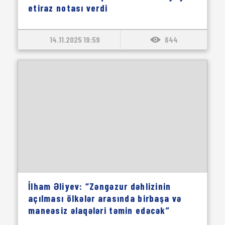
etiraz notası verdi
14.11.2025 19:59
644
İlham Əliyev: “Zəngəzur dəhlizinin
açılması ölkələr arasında birbaşa və
maneəsiz əlaqələri təmin edəcək”