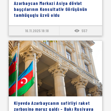
Azərbaycan Mərkəzi Asiya dövlət
başçılarının Konsultativ Görüşünün
tamhüquqlu üzvü oldu
16.11.2025 18:18
557
Kiyevdə Azərbaycanın səfirliyi raket
zərbəsinə məruz qaldı – Bakı Rusiyaya