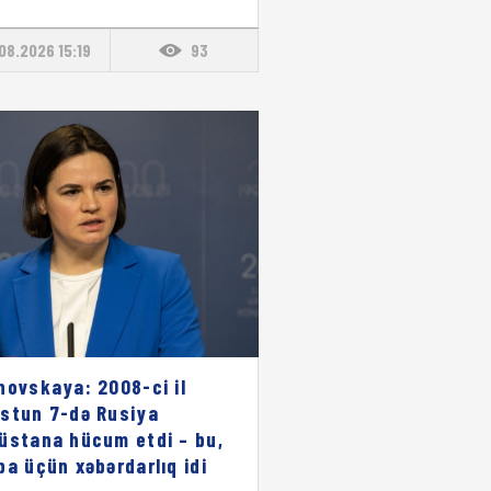
08.2026 15:19
93
novskaya: 2008-ci il
stun 7-də Rusiya
üstana hücum etdi – bu,
pa üçün xəbərdarlıq idi