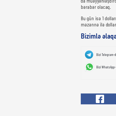
da müəyyənləşdird
bərabər olacaq.
Bu gün isə 1 dolla
məzənnə ilə dolla
Bizimlə əlaq
Bizi Telegram-
Bizi WhatsApp-