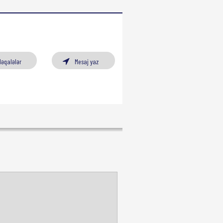
Məqalələr
Mesaj yaz