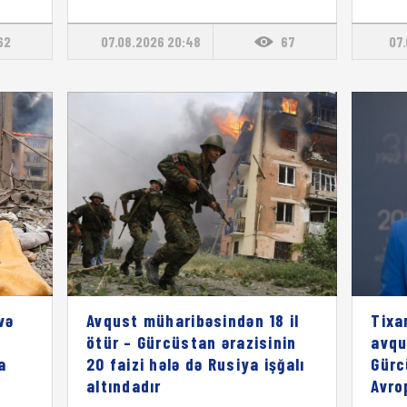
62
07.08.2026 20:48
67
07.
və
Avqust müharibəsindən 18 il
Tixa
ötür – Gürcüstan ərazisinin
avqu
a
20 faizi hələ də Rusiya işğalı
Gürc
altındadır
Avro