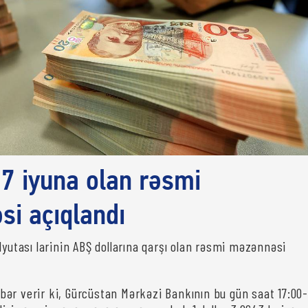
17 iyuna olan rəsmi
i açıqlandı
lyutası larinin ABŞ dollarına qarşı olan rəsmi məzənnəsi
bər verir ki, Gürcüstan Mərkəzi Bankının bu gün saat 17:00