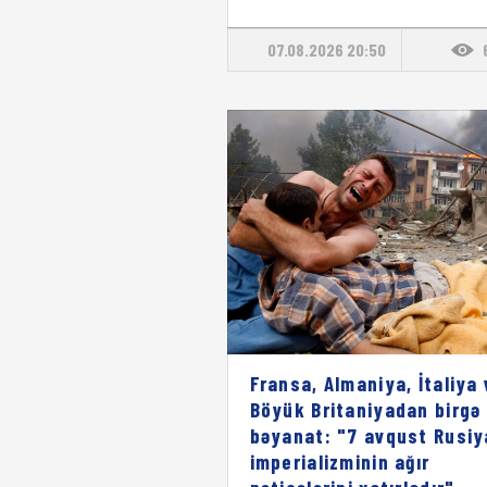
07.08.2026 20:50
Fransa, Almaniya, İtaliya 
Böyük Britaniyadan birgə
bəyanat: "7 avqust Rusiy
imperializminin ağır