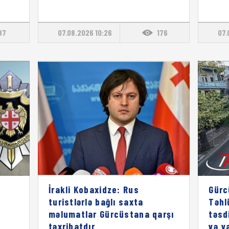
97
07.08.2026 10:26
176
07.
İrakli Kobaxidze: Rus
Gürc
turistlərlə bağlı saxta
Təhl
məlumatlar Gürcüstana qarşı
təsd
təxribatdır
və y