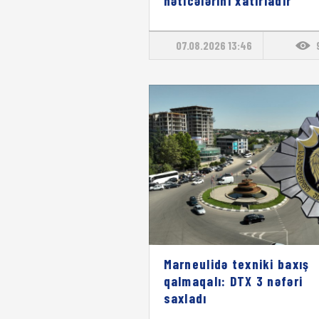
nəticələrini xatırladır"
07.08.2026 13:46
Marneulidə texniki baxış
qalmaqalı: DTX 3 nəfəri
saxladı