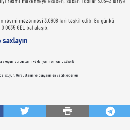
iyi rəsmi məzənnəyə əsasən, sabah 1 dollar 3.0643 lariyə
rın rəsmi məzənnəsi 3.0608 lari təşkil edib. Bu günkü
r 0.0035 GEL bahalaşıb.
ə saxlayın
da oxuyun. Gürcüstanın və dünyanın ən vacib xəbərləri
da oxuyun. Gürcüstanın və dünyanın ən vacib xəbərləri