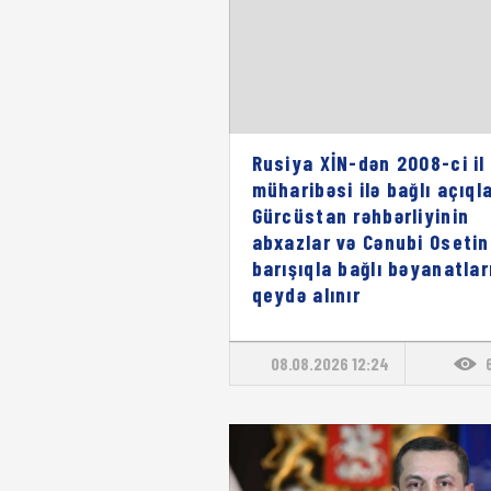
Rusiya XİN-dən 2008-ci il
müharibəsi ilə bağlı açıql
Gürcüstan rəhbərliyinin
abxazlar və Cənubi Osetin
barışıqla bağlı bəyanatlar
qeydə alınır
08.08.2026 12:24