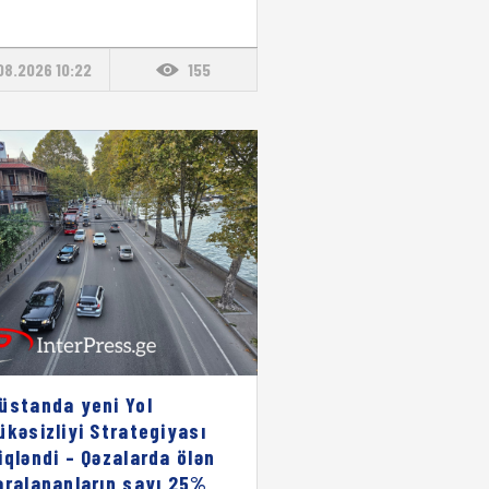
08.2026 10:22
155
üstanda yeni Yol
ükəsizliyi Strategiyası
iqləndi – Qəzalarda ölən
aralananların sayı 25%