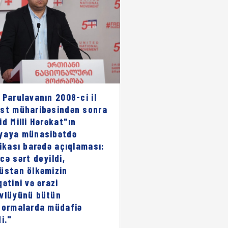
 Parulavanın 2008-ci il
st müharibəsindən sonra
id Milli Hərəkat"ın
yaya münasibətdə
rikası barədə açıqlaması:
cə sərt deyildi,
üstan ölkəmizin
qətini və ərazi
vlüyünü bütün
formalarda müdafiə
i."