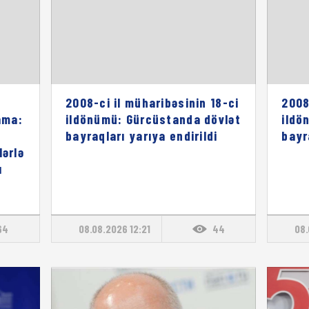
2008-ci il müharibəsinin 18-ci
2008
ama:
ildönümü: Gürcüstanda dövlət
ildö
bayraqları yarıya endirildi
bayr
lərlə
ı
64
08.08.2026 12:21
44
08.