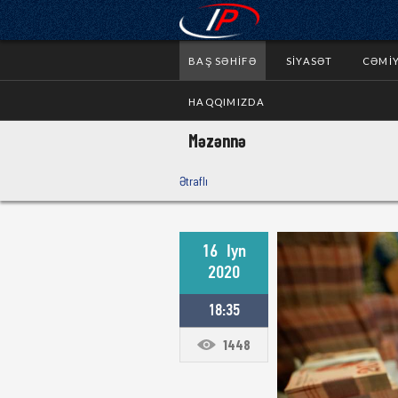
BAŞ SƏHIFƏ
SIYASƏT
CƏMI
HAQQIMIZDA
Məzənnə
Ətraflı
16
Iyn
2020
18:35
1448