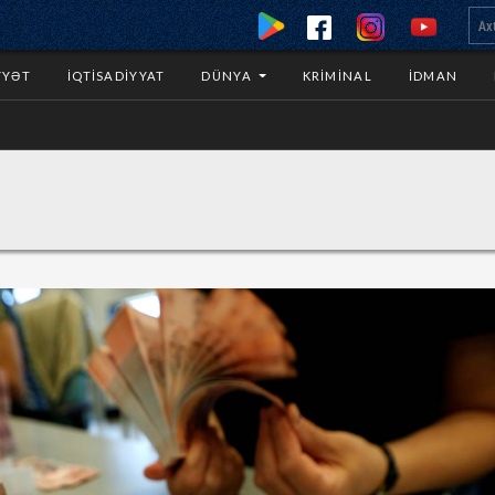
YYƏT
İQTISADIYYAT
DÜNYA
KRIMINAL
İDMAN