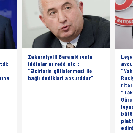
Zakareişvili Baramidzenin
Ləşa
tdi:
iddialarını rədd etdi:
avqu
"Əsirlərin güllələnməsi ilə
"Vah
rına
bağlı dedikləri absurddur"
Rusi
rito
"Tək
Gürc
ləya
bütö
plat
edird