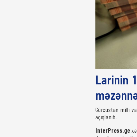
Larinin 
məzənnəs
Gürcüstan milli va
açıqlanıb.
InterPress
.
ge
xə