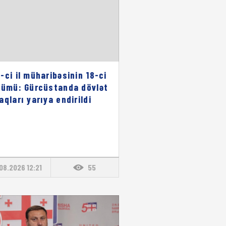
-ci il müharibəsinin 18-ci
nümü: Gürcüstanda dövlət
aqları yarıya endirildi
08.2026 12:21
55