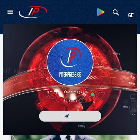
Kateqoriyalar
GE
Ətraflı
İsmayıl Abramişvili
Jurnalist