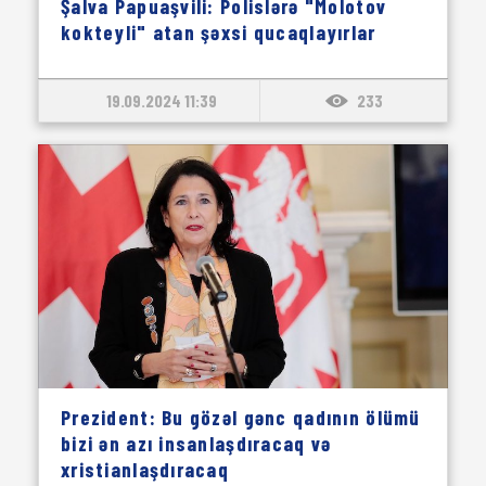
Şalva Papuaşvili: Polislərə "Molotov
kokteyli" atan şəxsi qucaqlayırlar
19.09.2024 11:39
233
Prezident: Bu gözəl gənc qadının ölümü
bizi ən azı insanlaşdıracaq və
xristianlaşdıracaq