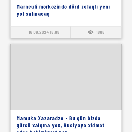
Marneuli mərkəzində dörd zolaqlı yeni
yol salınacaq
16.09.2024 16:08
1806
Mamuka Xazaradze - Bu gün bizdə
gürcü xalqına yox, Rusiyaya xidmət