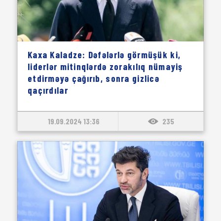
Kaxa Kaladze: Dəfələrlə görmüşük ki,
liderlər mitinqlərdə zorakılıq nümayiş
etdirməyə çağırıb, sonra gizlicə
qaçırdılar
19.09.2024 13:36
235