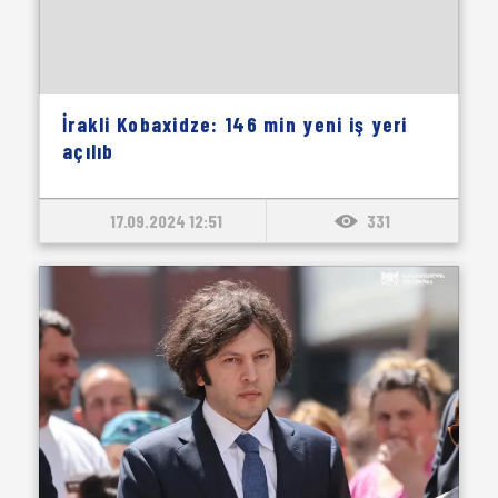
İrakli Kobaxidze: 146 min yeni iş yeri
açılıb
17.09.2024 12:51
331