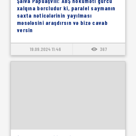
Şalva Papuaşvili: ABŞ hökuməti gürcü
xalqına borcludur ki, paralel saymanın
saxta nəticələrinin yayılması
məsələsini araşdırsın və bizə cavab
versin
19.09.2024 11:46
367