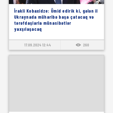
İrakli Kobaxidze: Ümid edirik ki, gələn il
Ukraynada müharibə başa çatacaq və
tərəfdaşlarla münasibətlər
yaxşılaşacaq
17.09.2024 12:44
260