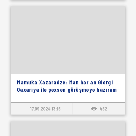
Mamuka Xazaradze: Mən hər an Giorgi
Qaxariya ilə şəxsən görüşməyə hazıram
17.09.2024 13:16
462