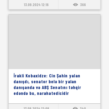
13.09.2024 12:16
366
İrakli Kobaxidze: Cin Şahin yalan
danışdı, senator belə bir yalan
danışanda və ABŞ Senatını təhqir
edəndə bu, narahatedicidir
13.09.2024 12:08
340