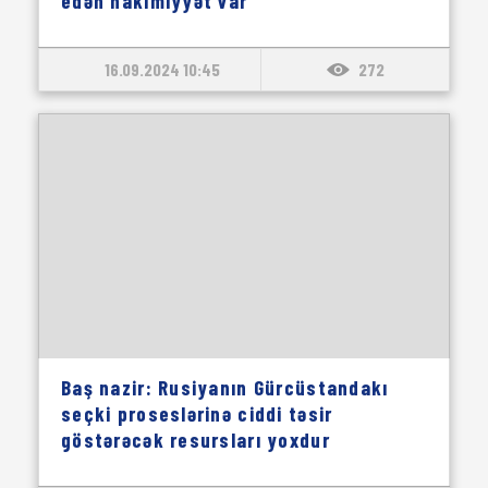
edən hakimiyyət var
16.09.2024 10:45
272
Baş nazir: Rusiyanın Gürcüstandakı
seçki proseslərinə ciddi təsir
göstərəcək resursları yoxdur