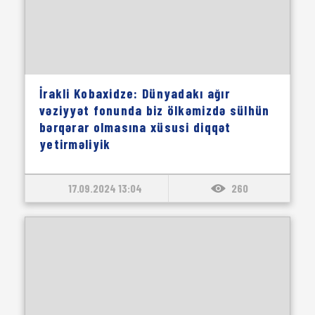
İrakli Kobaxidze: Dünyadakı ağır
vəziyyət fonunda biz ölkəmizdə sülhün
bərqərar olmasına xüsusi diqqət
yetirməliyik
17.09.2024 13:04
260