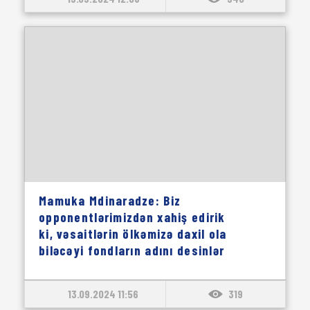
Mamuka Mdinaradze: Biz
opponentlərimizdən xahiş edirik
ki, vəsaitlərin ölkəmizə daxil ola
biləcəyi fondların adını desinlər
13.09.2024 11:56
319