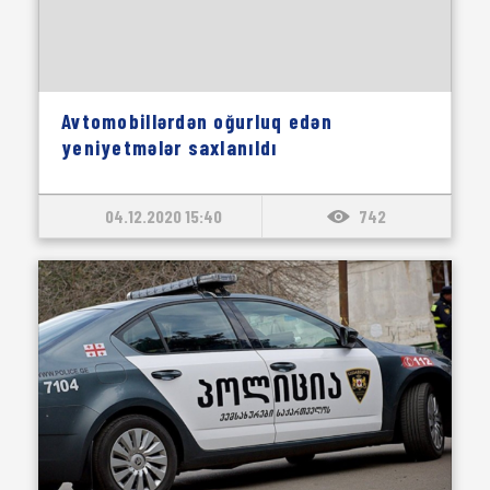
Avtomobillərdən oğurluq edən
yeniyetmələr saxlanıldı
04.12.2020 15:40
742