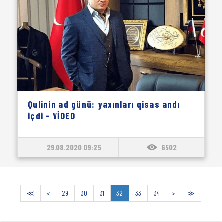
Qulinin ad günü: yaxınları qisas andı
içdi - VİDEO
29.08.2020 09:25
6502
≪
<
29
30
31
32
33
34
>
≫