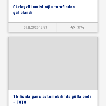
Okriaşvili əmisi oğlu tərəfindən
güllələndi
01.11.2020 15:53
3174
Tbilisidə gənc avtomobilində güllələndi
- FOTO