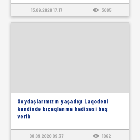
13.09.2020 17:17
3085
Soydaşlarımızın yaşadığı Laqodexi
kəndində bıçaqlanma hadisəsi baş
verib
08.09.2020 09:37
1062