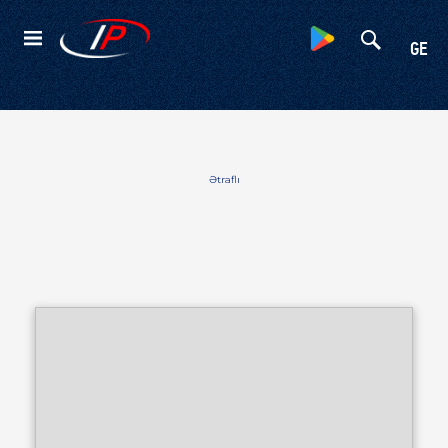
Kateqoriyalar
GE
Ətraflı