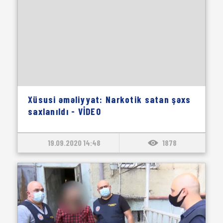
Xüsusi əməliyyat: Narkotik satan şəxs
saxlanıldı - VİDEO
19.09.2020 14:48
1878