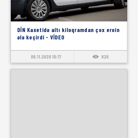
DİN Kaxetidə altı kiloqramdan çox eroin
ələ keçirdi - VİDEO
06.11.2020 10:17
826