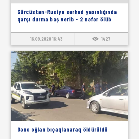
Gürcüstan-Rusiya sərhəd yaxınlığında
qarşı durma baş verib - 2 nəfər ölüb
16.09.2020 16:43
1427
Gənc oğlan bıçaqlanaraq öldürüldü