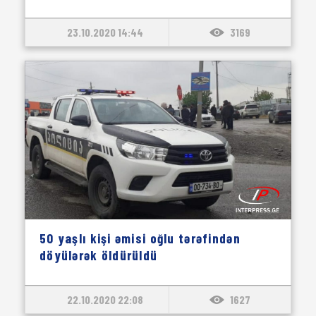
23.10.2020 14:44
3169
50 yaşlı kişi əmisi oğlu tərəfindən
döyülərək öldürüldü
22.10.2020 22:08
1627