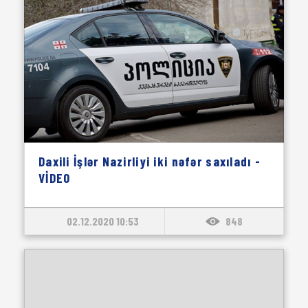
Daxili İşlər Nazirliyi iki nəfər saxıladı -
VİDEO
02.12.2020 10:53
848