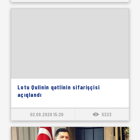
Lotu Qulinin qətlinin sifarişçisi
açıqlandı
02.09.2020 15:20
5323