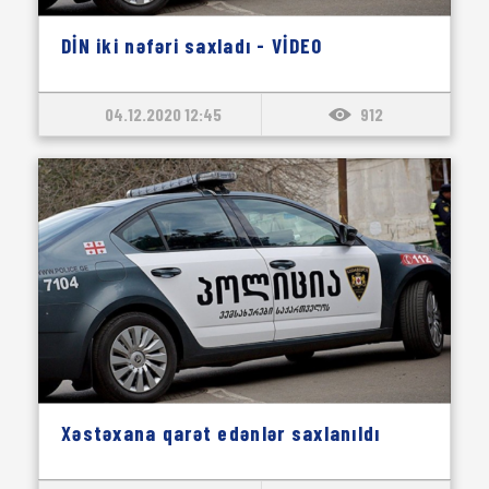
DİN iki nəfəri saxladı - VİDEO
04.12.2020 12:45
912
Xəstəxana qarət edənlər saxlanıldı