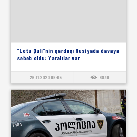
“Lotu Quli”nin qardaşı Rusiyada davaya
səbəb oldu: Yaralılar var
26.11.2020 09:05
6839