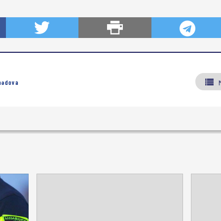
mədova