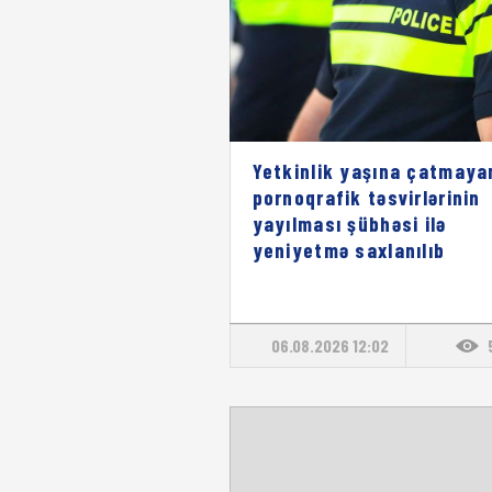
Yetkinlik yaşına çatmaya
pornoqrafik təsvirlərinin
yayılması şübhəsi ilə
yeniyetmə saxlanılıb
06.08.2026 12:02