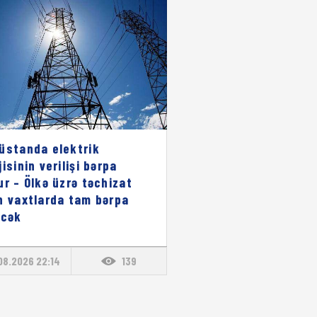
üstanda elektrik
isinin verilişi bərpa
ur – Ölkə üzrə təchizat
n vaxtlarda tam bərpa
əcək
08.2026 22:14
139