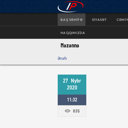
BAŞ SƏHIFƏ
SIYASƏT
CƏMI
HAQQIMIZDA
Məzənnə
Ətraflı
27
Nybr
2020
11:32
835