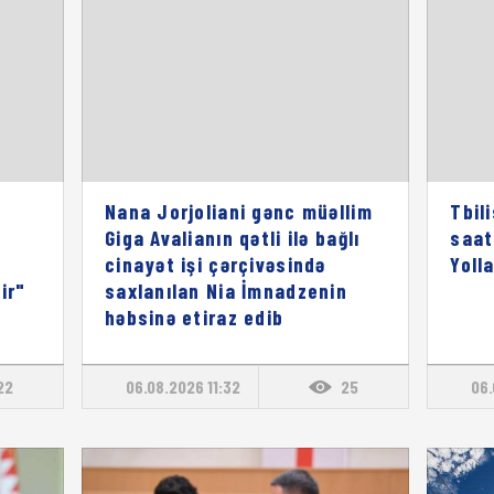
Nana Jorjoliani gənc müəllim
Tbil
Giga Avalianın qətli ilə bağlı
saat
cinayət işi çərçivəsində
Yoll
ir"
saxlanılan Nia İmnadzenin
həbsinə etiraz edib
22
06.08.2026 11:32
25
06.