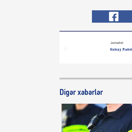
Jurnalist
Humay Məm
Digər xəbərlər