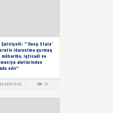
 Şatirişvili: "‘Deep State’
orativ idarəetmə qurmaq
 müharibə, iqtisadi və
rmasiya alətlərindən
fadə edir"
08.2026 11:40
31