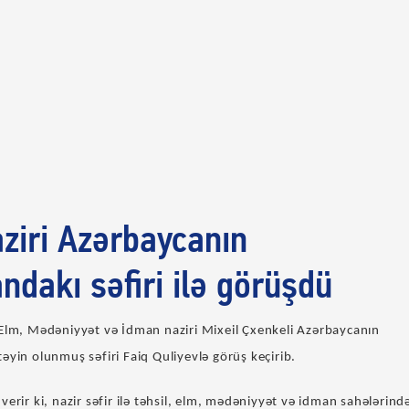
aziri Azərbaycanın
ndakı səfiri ilə görüşdü
 Elm, Mədəniyyət və İdman naziri Mixeil Çxenkeli Azərbaycanın
əyin olunmuş səfiri Faiq Quliyevlə görüş keçirib.
verir ki, nazir səfir ilə təhsil, elm, mədəniyyət və idman sahələrind