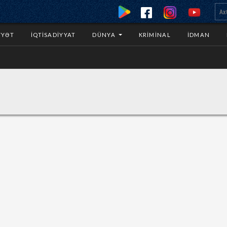
YYƏT
İQTISADIYYAT
DÜNYA
KRIMINAL
İDMAN