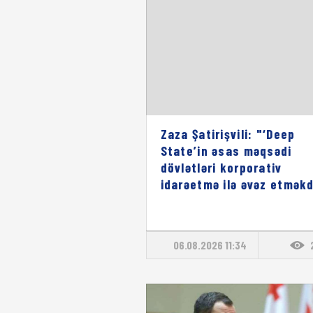
Zaza Şatirişvili: "‘Deep
State’in əsas məqsədi
dövlətləri korporativ
idarəetmə ilə əvəz etməkd
06.08.2026 11:34