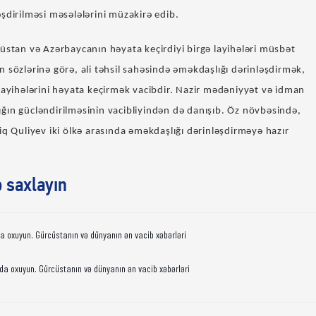
şdirilməsi məsələlərini müzakirə edib.
üstan və Azərbaycanın həyata keçirdiyi birgə layihələri müsbət
 sözlərinə görə, ali təhsil sahəsində əməkdaşlığı dərinləşdirmək,
layihələrini həyata keçirmək vacibdir. Nazir mədəniyyət və idman
ğın gücləndirilməsinin vacibliyindən də danışıb. Öz növbəsində,
iq Quliyev iki ölkə arasında əməkdaşlığı dərinləşdirməyə hazır
ə saxlayın
da oxuyun. Gürcüstanın və dünyanın ən vacib xəbərləri
da oxuyun. Gürcüstanın və dünyanın ən vacib xəbərləri