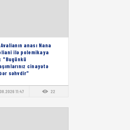
 Avalianın anası Nana
oliani ilə polemikaya
i: "Bugünkü
aşımlarınız cinayətə
bər səhvdir"
08.2026 11:47
22