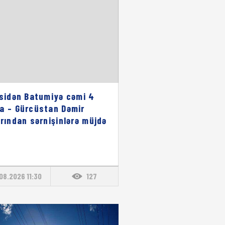
isidən Batumiyə cəmi 4
a – Gürcüstan Dəmir
arından sərnişinlərə müjdə
08.2026 11:30
127