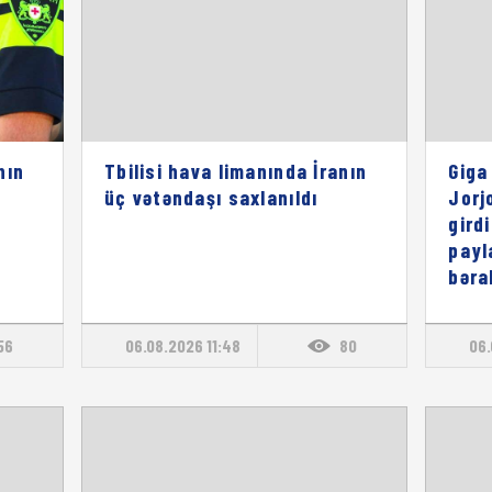
nın
Tbilisi hava limanında İranın
Giga
üç vətəndaşı saxlanıldı
Jorj
gird
payl
bəra
56
06.08.2026 11:48
80
06.