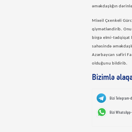
əməkdaşlığın dərinlə
Mixeil Çxenkeli Gürc
qiymətləndirib. Onun
birgə elmi-tədqiqat 
sahəsində əməkdaşlı
Azərbaycan səfiri Fa
olduğunu bildirib.
Bizimlə əlaq
Bizi Telegram-
Bizi WhatsApp-