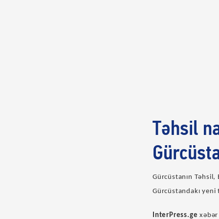
Təhsil n
Gürcüsta
Gürcüstanın Təhsil,
Gürcüstandakı yeni t
InterPress.ge
xəbər 