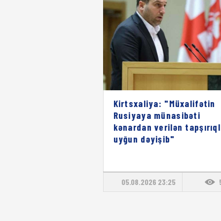
Kirtsxaliya: "Müxalifətin
Rusiyaya münasibəti
kənardan verilən tapşırıq
uyğun dəyişib"
05.08.2026 23:25