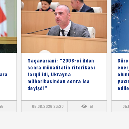
Maçavariani: "2008-ci ildən
Gürc
sonra müxalifətin ritorikası
enerj
lara
fərqli idi, Ukrayna
olun
müharibəsindən sonra isə
yaxı
dəyişdi"
edil
55
05.08.2026 23:20
51
05.