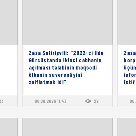
Zaza Şatirişvili: "2022-ci ildə
Zaza
Gürcüstanda ikinci cəbhənin
korp
açılması tələbinin məqsədi
üçün
ölkənin suverenliyini
info
zəiflətmək idi"
isti
23
06.08.2026 11:43
22
06.