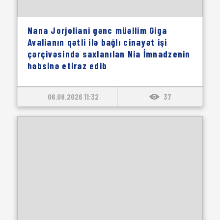
Nana Jorjoliani gənc müəllim Giga
Avalianın qətli ilə bağlı cinayət işi
çərçivəsində saxlanılan Nia İmnadzenin
həbsinə etiraz edib
06.08.2026 11:32
37