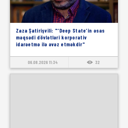
Zaza Şatirişvili: "‘Deep State’in əsas
məqsədi dövlətləri korporativ
idarəetmə ilə əvəz etməkdir"
06.08.2026 11:34
32