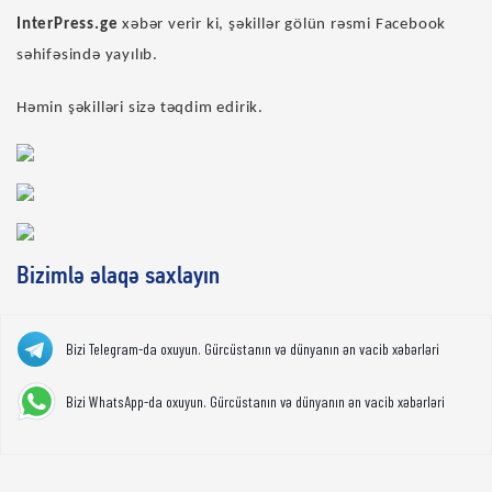
InterPress.ge
xəbər verir ki, şəkillər gölün rəsmi Facebook
səhifəsində yayılıb.
Həmin şəkilləri sizə təqdim edirik.
Bizimlə əlaqə saxlayın
Bizi Telegram-da oxuyun. Gürcüstanın və dünyanın ən vacib xəbərləri
Bizi WhatsApp-da oxuyun. Gürcüstanın və dünyanın ən vacib xəbərləri