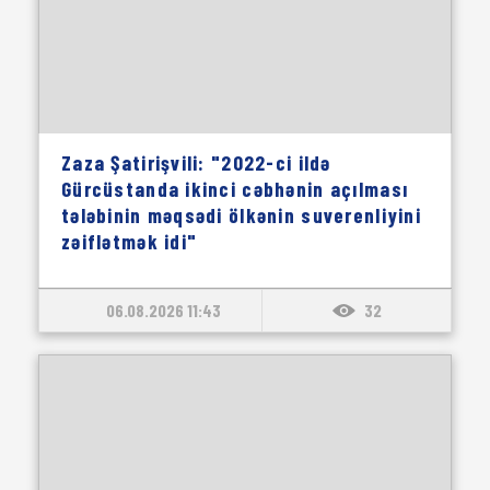
Zaza Şatirişvili: "2022-ci ildə
Gürcüstanda ikinci cəbhənin açılması
tələbinin məqsədi ölkənin suverenliyini
zəiflətmək idi"
06.08.2026 11:43
32