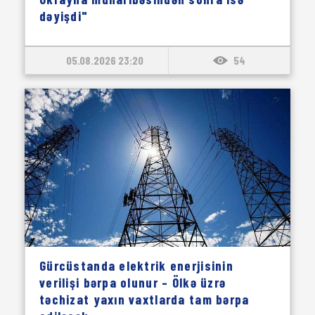
dəyişdi"
05.08.2026 23:20
54
Gürcüstanda elektrik enerjisinin
verilişi bərpa olunur – Ölkə üzrə
təchizat yaxın vaxtlarda tam bərpa