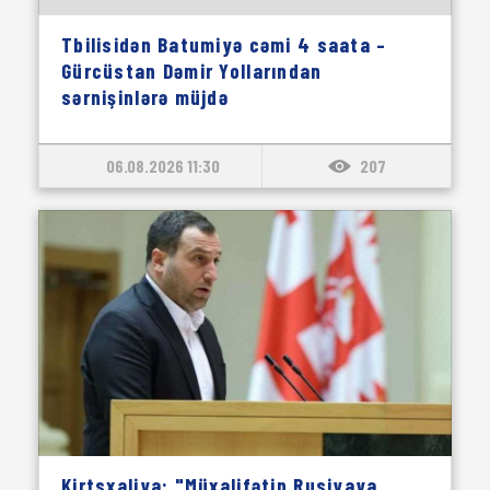
Tbilisidən Batumiyə cəmi 4 saata –
Gürcüstan Dəmir Yollarından
sərnişinlərə müjdə
06.08.2026 11:30
207
Kirtsxaliya: "Müxalifətin Rusiyaya