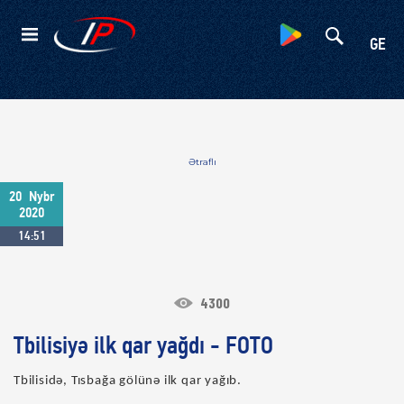
Kateqoriyalar
GE
Ətraflı
20
Nybr
2020
14:51
4300
Tbilisiyə ilk qar yağdı - FOTO
Tbilisidə, Tısbağa gölünə ilk qar yağıb.