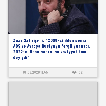
Zaza Şatirişvili: "2008-ci ildən sonra
ABŞ və Avropa Rusiyaya fərqli yanaşdı,
2022-ci ildən sonra isə vəziyyət tam
dəyişdi"
06.08.2026 11:45
32