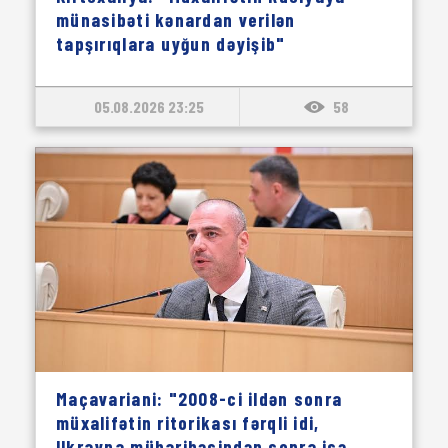
münasibəti kənardan verilən
tapşırıqlara uyğun dəyişib"
05.08.2026 23:25
58
Maçavariani: "2008-ci ildən sonra
müxalifətin ritorikası fərqli idi,
Ukrayna müharibəsindən sonra isə