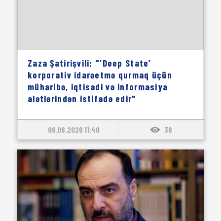
Zaza Şatirişvili: "‘Deep State’
korporativ idarəetmə qurmaq üçün
müharibə, iqtisadi və informasiya
alətlərindən istifadə edir"
06.08.2026 11:40
38