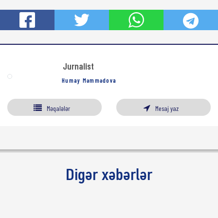
Jurnalist
Humay Məmmədova
Məqalələr
Mesaj yaz
Digər xəbərlər