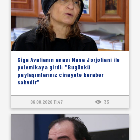
Giga Avalianın anası Nana Jorjoliani ilə
polemikaya girdi: "Bugünkü
paylaşımlarınız cinayətə bərabər
səhvdir"
06.08.2026 11:47
35