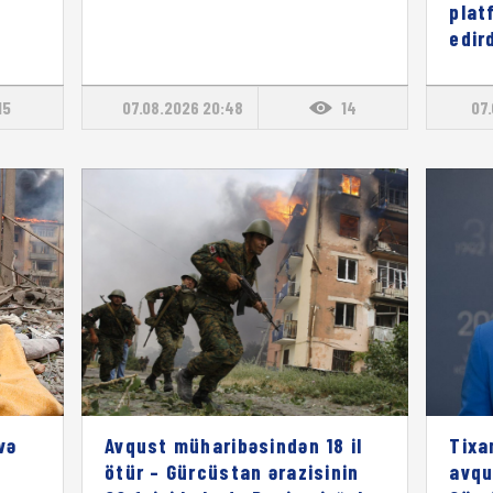
plat
edird
15
07.08.2026 20:48
14
07.
və
Avqust müharibəsindən 18 il
Tixa
ötür – Gürcüstan ərazisinin
avqu