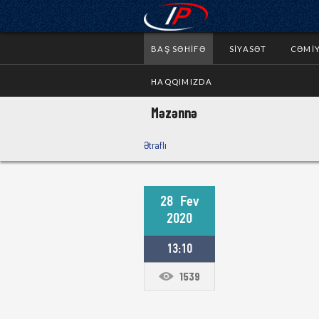
BAŞ SƏHIFƏ
SIYASƏT
CƏMI
HAQQIMIZDA
Məzənnə
Ətraflı
28
Fev
2020
13:10
1539