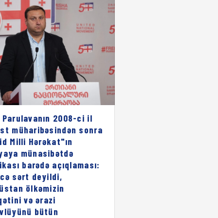
 Parulavanın 2008-ci il
st müharibəsindən sonra
id Milli Hərəkat"ın
yaya münasibətdə
rikası barədə açıqlaması:
cə sərt deyildi,
üstan ölkəmizin
qətini və ərazi
vlüyünü bütün