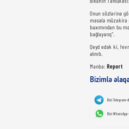
ölkənin Təhlükəsi
Onun sözlərinə gö
məsələ müzakirə o
baxımından bu məs
bağlayarıq”.
Qeyd edək ki, fev
alınıb.
Mənbə:
Report
Bizimlə əlaq
Bizi Telegram-
Bizi WhatsApp-