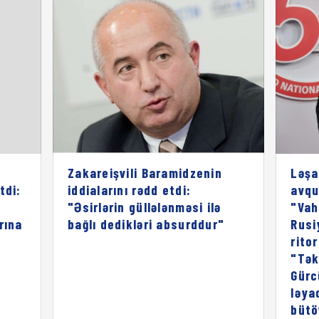
Zakareişvili Baramidzenin
Ləşa
tdi:
iddialarını rədd etdi:
avqu
"Əsirlərin güllələnməsi ilə
"Vah
rına
bağlı dedikləri absurddur"
Rusi
rito
"Tək
Gürc
ləya
bütö