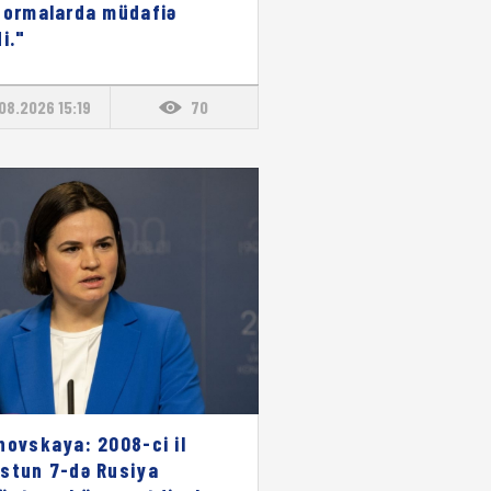
formalarda müdafiə
i."
08.2026 15:19
70
novskaya: 2008-ci il
stun 7-də Rusiya