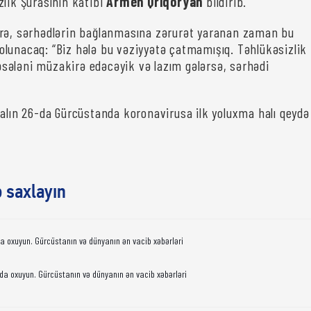
zlik Şurasının katibi
Armen Qriqoryan
bildirib.
rə, sərhədlərin bağlanmasına zərurət yaranan zaman bu
lunacaq: “Biz hələ bu vəziyyətə çatmamışıq. Təhlükəsizlik
ələni müzakirə edəcəyik və lazım gələrsə, sərhədi
ralın 26-da Gürcüstanda koronavirusa ilk yoluxma halı qeydə
ə saxlayın
da oxuyun. Gürcüstanın və dünyanın ən vacib xəbərləri
da oxuyun. Gürcüstanın və dünyanın ən vacib xəbərləri