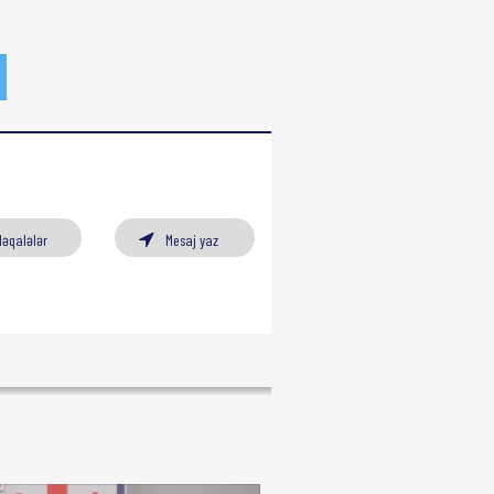
Məqalələr
Mesaj yaz