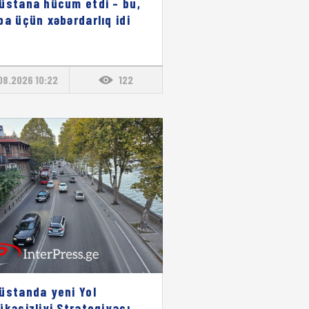
üstana hücum etdi – bu,
pa üçün xəbərdarlıq idi
08.2026 10:22
122
üstanda yeni Yol
ükəsizliyi Strategiyası