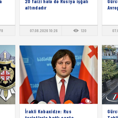
a
20 faizi hələ də Rusiya işğalı
Gürc
altındadır
Avro
78
07.08.2026 10:26
120
07.
İrakli Kobaxidze: Rus
Gürc
turistlərlə bağlı saxta
Təhl