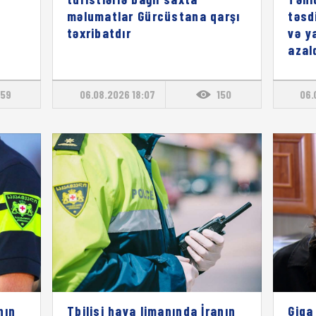
məlumatlar Gürcüstana qarşı
təsd
təxribatdır
və y
azal
59
06.08.2026 18:07
150
06.
nın
Tbilisi hava limanında İranın
Giga