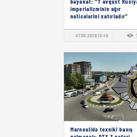
bəyanat: "7 avqust Rusiy
imperializminin ağır
nəticələrini xatırladır"
07.08.2026 13:46
Marneulidə texniki baxış
qalmaqalı: DTX 3 nəfəri