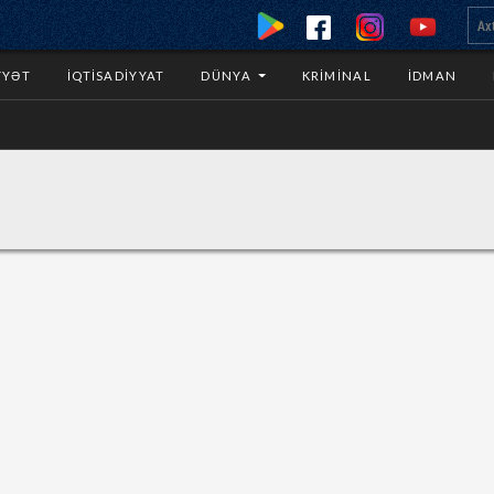
YYƏT
İQTISADIYYAT
DÜNYA
KRIMINAL
İDMAN