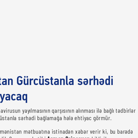
an Gürcüstanla sərhədi
yacaq
irusun yayılmasının qarşısının alınması ilə bağlı tədbirlər
üstanla sərhədi bağlamağa hələ ehtiyac görmür.
mənistan mətbuatına istinadən xəbər verir ki, bu barədə