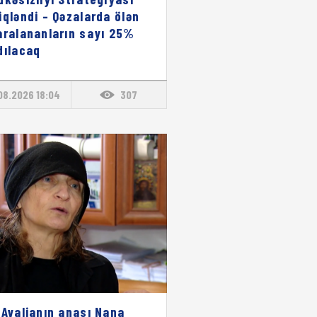
iqləndi – Qəzalarda ölən
aralananların sayı 25%
dılacaq
08.2026 18:04
307
 Avalianın anası Nana