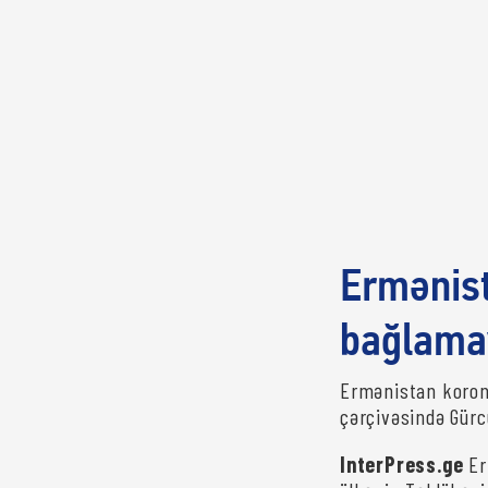
Ermənist
bağlama
Ermənistan koronav
çərçivəsində Gürc
InterPress.ge
Er