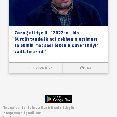
Zaza Şatirişvili: "2022-ci ildə
Gürcüstanda ikinci cəbhənin açılması
tələbinin məqsədi ölkənin suverenliyini
zəiflətmək idi"
06.08.2026 11:43
63
Məlumatdan istifadə etdikdə istinad mütləqdir.
interpressge@gmail.com