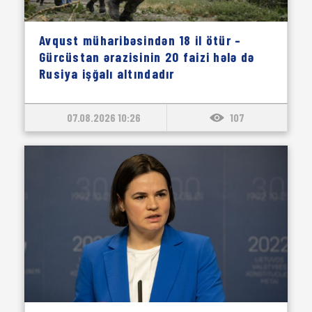
Avqust müharibəsindən 18 il ötür –
Gürcüstan ərazisinin 20 faizi hələ də
Rusiya işğalı altındadır
07.08.2026 10:26
107