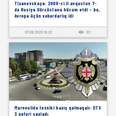
Tixanovskaya: 2008-ci il avqustun 7-
də Rusiya Gürcüstana hücum etdi – bu,
Avropa üçün xəbərdarlıq idi
07.08.2026 10:22
117
Marneulidə texniki baxış qalmaqalı: DTX
3 nəfəri saxladı