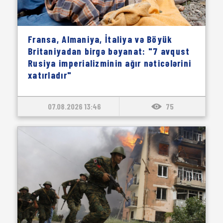
Fransa, Almaniya, İtaliya və Böyük
Britaniyadan birgə bəyanat: "7 avqust
Rusiya imperializminin ağır nəticələrini
xatırladır"
07.08.2026 13:46
75