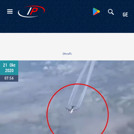
Kateqoriyalar
GE
Ətraflı
21
Okt
2020
07:56