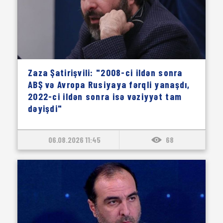
Zaza Şatirişvili: "2008-ci ildən sonra
ABŞ və Avropa Rusiyaya fərqli yanaşdı,
2022-ci ildən sonra isə vəziyyət tam
dəyişdi"
06.08.2026 11:45
68