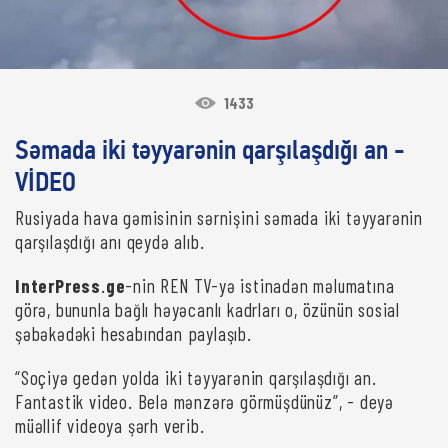
1433
Səmada iki təyyarənin qarşılaşdığı an -
VİDEO
Rusiyada hava gəmisinin sərnişini səmada iki təyyarənin
qarşılaşdığı anı qeydə alıb.
InterPress
.
ge
-nin REN TV-yə istinadən məlumatına
görə, bununla bağlı həyəcanlı kadrları o, özünün sosial
şəbəkədəki hesabından paylaşıb.
“Soçiyə gedən yolda iki təyyarənin qarşılaşdığı an.
Fantastik video. Belə mənzərə görmüşdünüz”, - deyə
müəllif videoya şərh verib.