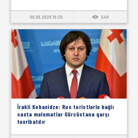
06.08.2026 19:30
540
İrakli Kobaxidze: Rus turistlərlə bağlı
saxta məlumatlar Gürcüstana qarşı
təxribatdır