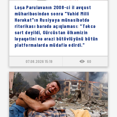
Ləşa Parulavanın 2008-ci il avqust
müharibəsindən sonra "Vahid Milli
Hərəkat"ın Rusiyaya münasibətdə
ritorikası barədə açıqlaması: "Təkcə
sərt deyildi, Gürcüstan ölkəmizin
ləyaqətini və ərazi bütövlüyünü bütün
platformalarda müdafiə edirdi."
07.08.2026 15:19
60