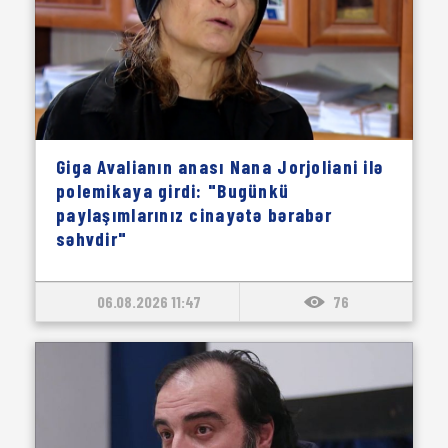
Giga Avalianın anası Nana Jorjoliani ilə
polemikaya girdi: "Bugünkü
paylaşımlarınız cinayətə bərabər
səhvdir"
06.08.2026 11:47
76