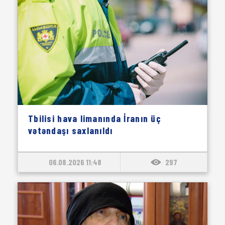
Tbilisi hava limanında İranın üç
vətəndaşı saxlanıldı
06.08.2026 11:48
297