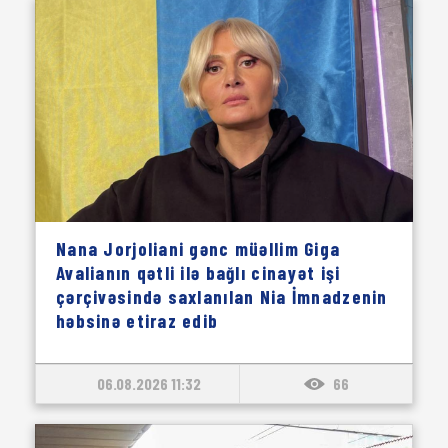
Nana Jorjoliani gənc müəllim Giga
Avalianın qətli ilə bağlı cinayət işi
çərçivəsində saxlanılan Nia İmnadzenin
həbsinə etiraz edib
06.08.2026 11:32
66