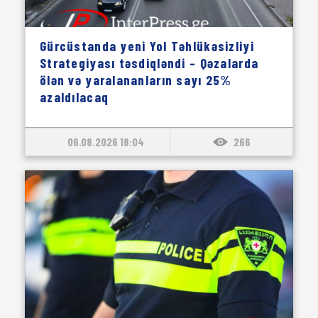
Gürcüstanda yeni Yol Təhlükəsizliyi
Strategiyası təsdiqləndi – Qəzalarda
ölən və yaralananların sayı 25%
azaldılacaq
06.08.2026 18:04
266