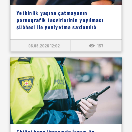
Yetkinlik yaşına çatmayanın
pornoqrafik təsvirlərinin yayılması
şübhəsi ilə yeniyetmə saxlanılıb
06.08.2026 12:02
157
Tbilisi hava limanında İranın üç