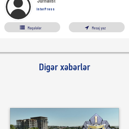
Jurnalist
InterPress
Məqalələr
Mesaj yaz
Digər xəbərlər