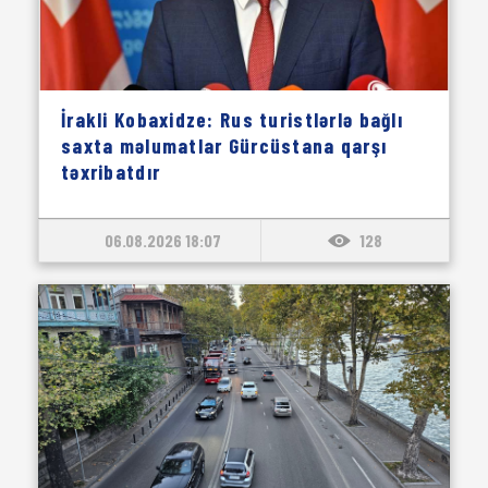
İrakli Kobaxidze: Rus turistlərlə bağlı
saxta məlumatlar Gürcüstana qarşı
təxribatdır
06.08.2026 18:07
128