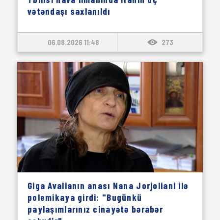
vətəndaşı saxlanıldı
06.08.2026 11:48
273
Giga Avalianın anası Nana Jorjoliani ilə
polemikaya girdi: "Bugünkü
paylaşımlarınız cinayətə bərabər