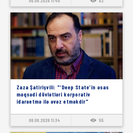
06.08.2026 11:40
62
Zaza Şatirişvili: "‘Deep State’in əsas
məqsədi dövlətləri korporativ
idarəetmə ilə əvəz etməkdir"
06.08.2026 11:34
55