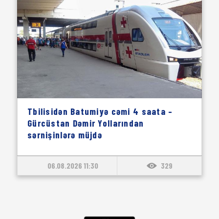
Tbilisidən Batumiyə cəmi 4 saata –
Gürcüstan Dəmir Yollarından
sərnişinlərə müjdə
06.08.2026 11:30
329