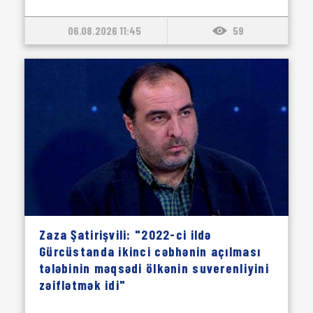
06.08.2026 11:45
59
Zaza Şatirişvili: "2022-ci ildə
Gürcüstanda ikinci cəbhənin açılması
tələbinin məqsədi ölkənin suverenliyini
zəiflətmək idi"