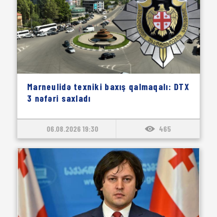
Marneulidə texniki baxış qalmaqalı: DTX
3 nəfəri saxladı
06.08.2026 19:30
465