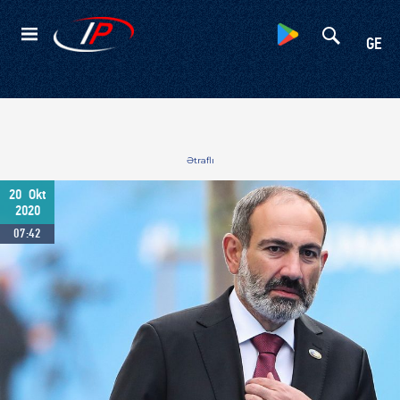
Kateqoriyalar
GE
Ətraflı
20
Okt
2020
07:42