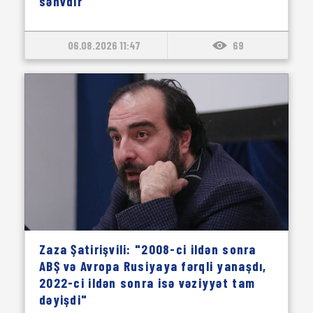
səhvdir"
06.08.2026 11:47
69
Zaza Şatirişvili: "2008-ci ildən sonra
ABŞ və Avropa Rusiyaya fərqli yanaşdı,
2022-ci ildən sonra isə vəziyyət tam
dəyişdi"