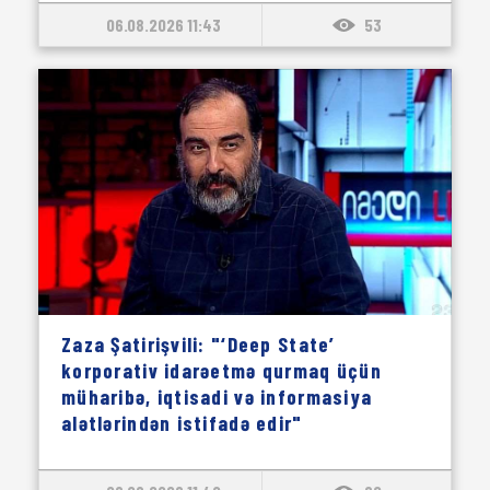
06.08.2026 11:43
53
Zaza Şatirişvili: "‘Deep State’
korporativ idarəetmə qurmaq üçün
müharibə, iqtisadi və informasiya
alətlərindən istifadə edir"