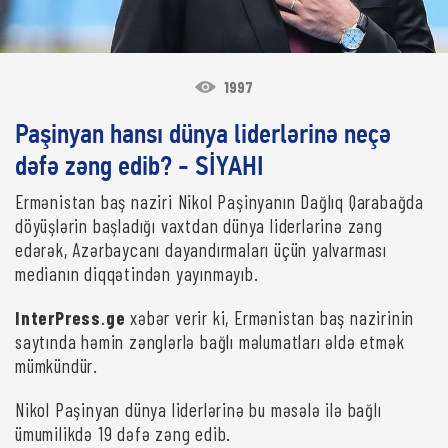
1997
Paşinyan hansı dünya liderlərinə neçə
dəfə zəng edib? - SİYAHI
Ermənistan baş naziri Nikol Paşinyanın Dağlıq Qarabağda
döyüşlərin başladığı vaxtdan dünya liderlərinə zəng
edərək, Azərbaycanı dayandırmaları üçün yalvarması
medianın diqqətindən yayınmayıb.
InterPress
.
ge
xəbər verir ki, Ermənistan baş nazirinin
saytında həmin zənglərlə bağlı məlumatları əldə etmək
mümkündür.
Nikol Paşinyan dünya liderlərinə bu məsələ ilə bağlı
ümumilikdə 19 dəfə zəng edib.