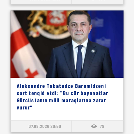
Aleksandre Tabatadze Baramidzeni
sərt tənqid etdi: "Bu cür bəyanatlar
Gürcüstanın milli maraqlarına zərər
vurur"
07.08.2026 20:50
79