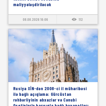
maliyyələşdiriləcək
08.08.2026 16:06
112
Rusiya XİN-dən 2008-ci il müharibəsi
ilə bağlı açıqlama: Gürcüstan
rəhbərliyinin abxazlar və Cənubi
Osetinlərlə barışıqla bağlı bəyanatları