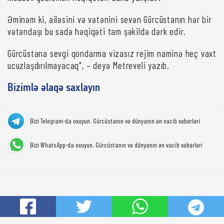
Əminəm ki, ailəsini və vətənini sevən Gürcüstanın hər bir
vətəndaşı bu sadə həqiqəti tam şəkildə dərk edir.
Gürcüstana sevgi qondarma vizasız rejim naminə heç vaxt
ucuzlaşdırılmayacaq", – deyə Metreveli yazıb.
Bizimlə əlaqə saxlayın
Bizi Telegram-da oxuyun. Gürcüstanın və dünyanın ən vacib xəbərləri
Bizi WhatsApp-da oxuyun. Gürcüstanın və dünyanın ən vacib xəbərləri