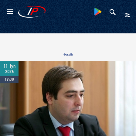
Kateqoriyalar
GE
Ətraflı
11
Iyn
2026
19:30