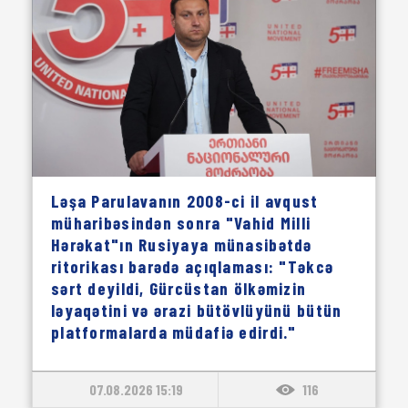
Ləşa Parulavanın 2008-ci il avqust
müharibəsindən sonra "Vahid Milli
Hərəkat"ın Rusiyaya münasibətdə
ritorikası barədə açıqlaması: "Təkcə
sərt deyildi, Gürcüstan ölkəmizin
ləyaqətini və ərazi bütövlüyünü bütün
platformalarda müdafiə edirdi."
07.08.2026 15:19
116