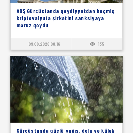
ABŞ Gürcüstanda qeydiyyatdan keçmiş
kriptovalyuta şirkətini sanksiyaya
məruz qoydu
09.08.2026 00:16
135
Gürcüstanda güclü yağış, dolu və külək