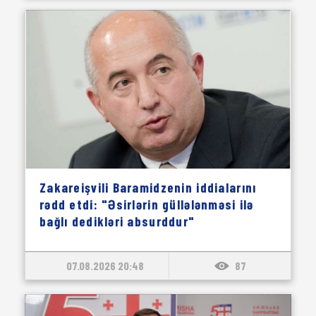
Zakareişvili Baramidzenin iddialarını
rədd etdi: "Əsirlərin güllələnməsi ilə
bağlı dedikləri absurddur"
07.08.2026 20:48
87