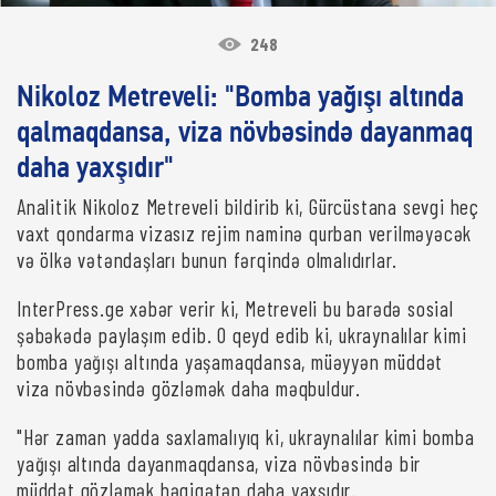
248
Nikoloz Metreveli: "Bomba yağışı altında
qalmaqdansa, viza növbəsində dayanmaq
daha yaxşıdır"
Analitik Nikoloz Metreveli bildirib ki, Gürcüstana sevgi heç
vaxt qondarma vizasız rejim naminə qurban verilməyəcək
və ölkə vətəndaşları bunun fərqində olmalıdırlar.
InterPress.ge xəbər verir ki, Metreveli bu barədə sosial
şəbəkədə paylaşım edib. O qeyd edib ki, ukraynalılar kimi
bomba yağışı altında yaşamaqdansa, müəyyən müddət
viza növbəsində gözləmək daha məqbuldur.
"Hər zaman yadda saxlamalıyıq ki, ukraynalılar kimi bomba
yağışı altında dayanmaqdansa, viza növbəsində bir
müddət gözləmək həqiqətən daha yaxşıdır.