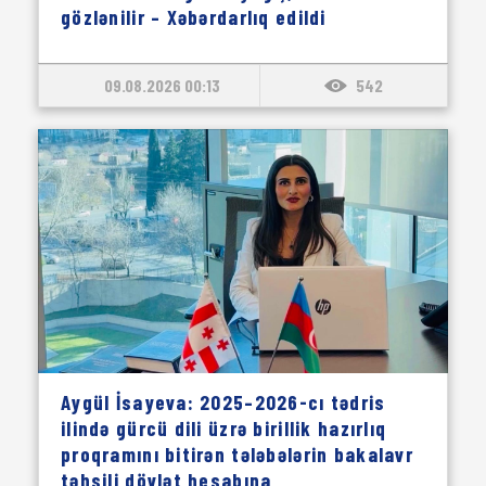
gözlənilir – Xəbərdarlıq edildi
09.08.2026 00:13
542
Aygül İsayeva: 2025–2026-cı tədris
ilində gürcü dili üzrə birillik hazırlıq
proqramını bitirən tələbələrin bakalavr
təhsili dövlət hesabına