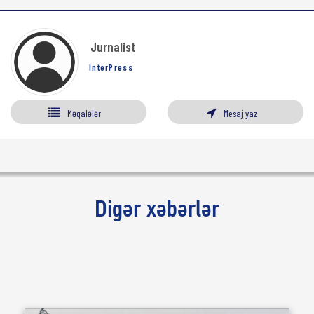
Jurnalist
InterPress
Məqalələr
Mesaj yaz
Digər xəbərlər