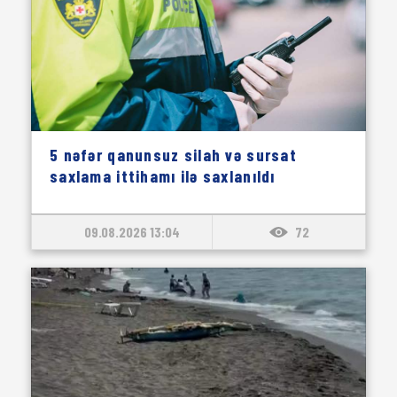
5 nəfər qanunsuz silah və sursat
saxlama ittihamı ilə saxlanıldı
09.08.2026 13:04
72