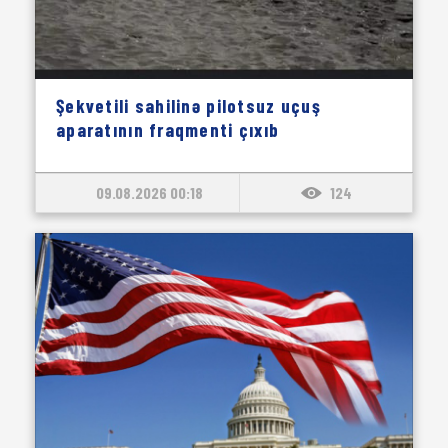
Şekvetili sahilinə pilotsuz uçuş
aparatının fraqmenti çıxıb
09.08.2026 00:18
124