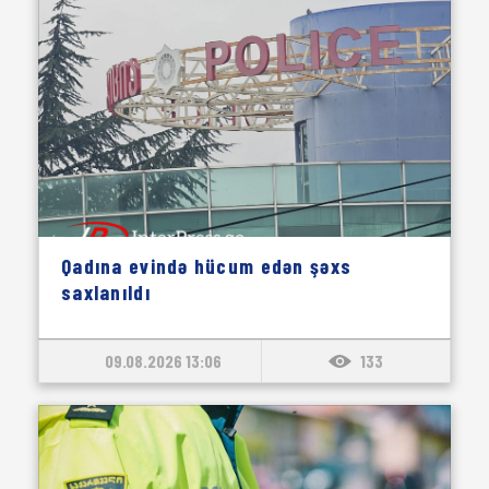
Qadına evində hücum edən şəxs
saxlanıldı
09.08.2026 13:06
133