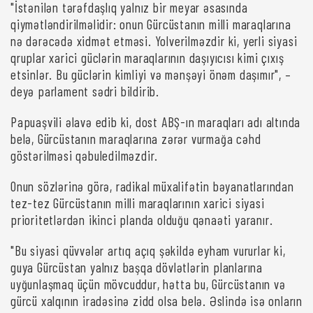
"İstənilən tərəfdaşlıq yalnız bir meyar əsasında
qiymətləndirilməlidir: onun Gürcüstanın milli maraqlarına
nə dərəcədə xidmət etməsi. Yolverilməzdir ki, yerli siyasi
qruplar xarici güclərin maraqlarının daşıyıcısı kimi çıxış
etsinlər. Bu güclərin kimliyi və mənşəyi önəm daşımır", –
deyə parlament sədri bildirib.
Papuaşvili əlavə edib ki, dost ABŞ-ın maraqları adı altında
belə, Gürcüstanın maraqlarına zərər vurmağa cəhd
göstərilməsi qəbuledilməzdir.
Onun sözlərinə görə, radikal müxalifətin bəyanatlarından
tez-tez Gürcüstanın milli maraqlarının xarici siyasi
prioritetlərdən ikinci planda olduğu qənaəti yaranır.
"Bu siyasi qüvvələr artıq açıq şəkildə eyham vururlar ki,
guya Gürcüstan yalnız başqa dövlətlərin planlarına
uyğunlaşmaq üçün mövcuddur, hətta bu, Gürcüstanın və
gürcü xalqının iradəsinə zidd olsa belə. Əslində isə onların