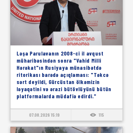
Ləşa Parulavanın 2008-ci il avqust
müharibəsindən sonra "Vahid Milli
Hərəkat"ın Rusiyaya münasibətdə
ritorikası barədə açıqlaması: "Təkcə
sərt deyildi, Gürcüstan ölkəmizin
ləyaqətini və ərazi bütövlüyünü bütün
platformalarda müdafiə edirdi."
07.08.2026 15:19
115