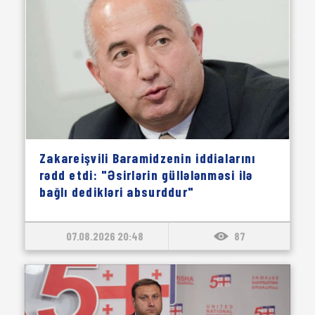
Zakareişvili Baramidzenin iddialarını
rədd etdi: "Əsirlərin güllələnməsi ilə
bağlı dedikləri absurddur"
07.08.2026 20:48
87