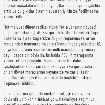
daşıyan məsələlərlə bağlı bəyanatlar məqsədyönlü şəkildə
artıb və bu çıxışlar ölkənin suverenliyinin zəiflədilməsinə
xidmət edir.
"İctimaiyyət dünən radikal müxalifət alyansının növbəti
belə bəyanatını eşitdi. Biz gördük ki, Qiqi Tsereteli, Qiqa
Bokeria və Zurab Caparidze ABŞ-ın regionumuza artan
marağından danışaraq insanları inandırmağa çalışırdılar ki,
guya Gürcüstanın vəzifəsi öz milli maraqlarını qorumaq
deyil, başqa bir dövlətin, bu halda ABŞ-ın maraqlarına
xidmət etmək olmalıdır. Bununla onlar bir daha
təsdiqlədilər ki, Gürcüstan hakimiyyəti və gürcü xalqı
onları dövlət maraqlarına xəyanətdə və xarici təsir
agentləri olmaqda ittiham etməkdə haqlıdır", – deyə
Papuaşvili bildirib.
Onun sözlərinə görə, Gürcüstan müstəqil və suveren
dövlətdir və ölkənin inkişaf yolu, hakimiyyət seçimi və
strateji qərarları demokratik proseslər nəticəsində