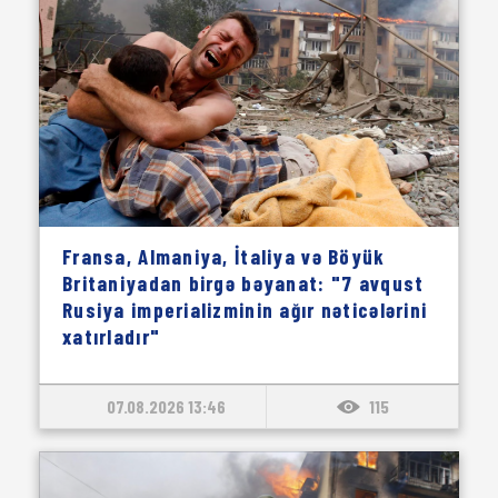
Fransa, Almaniya, İtaliya və Böyük
Britaniyadan birgə bəyanat: "7 avqust
Rusiya imperializminin ağır nəticələrini
xatırladır"
07.08.2026 13:46
115