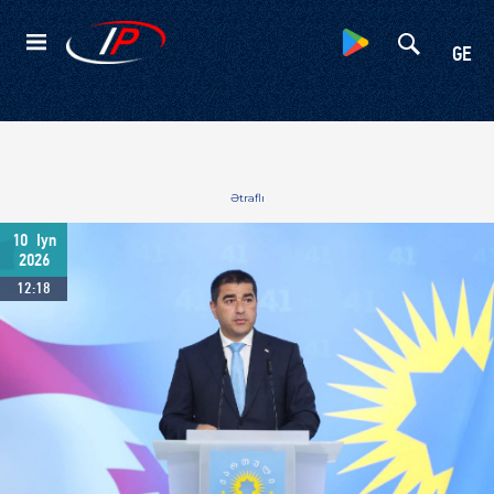
Kateqoriyalar
GE
Ətraflı
10
Iyn
2026
12:18