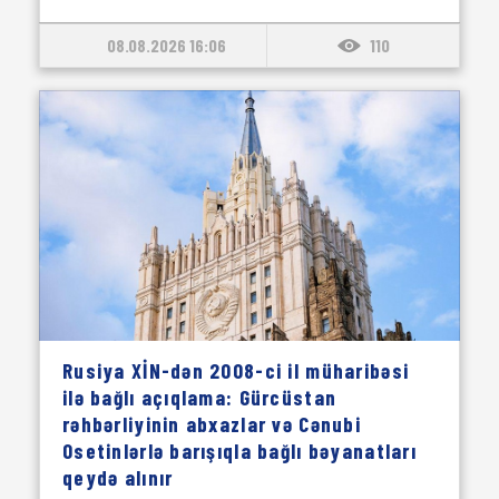
08.08.2026 16:06
110
Rusiya XİN-dən 2008-ci il müharibəsi
ilə bağlı açıqlama: Gürcüstan
rəhbərliyinin abxazlar və Cənubi
Osetinlərlə barışıqla bağlı bəyanatları
qeydə alınır