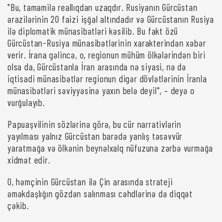
"Bu, tamamilə reallıqdan uzaqdır. Rusiyanın Gürcüstan
ərazilərinin 20 faizi işğal altındadır və Gürcüstanın Rusiya
ilə diplomatik münasibətləri kəsilib. Bu fakt özü
Gürcüstan-Rusiya münasibətlərinin xarakterindən xəbər
verir. İrana gəlincə, o, regionun mühüm ölkələrindən biri
olsa da, Gürcüstanla İran arasında nə siyasi, nə də
iqtisadi münasibətlər regionun digər dövlətlərinin İranla
münasibətləri səviyyəsinə yaxın belə deyil", – deyə o
vurğulayıb.
Papuaşvilinin sözlərinə görə, bu cür narrativlərin
yayılması yalnız Gürcüstan barədə yanlış təsəvvür
yaratmağa və ölkənin beynəlxalq nüfuzuna zərbə vurmağa
xidmət edir.
O, həmçinin Gürcüstan ilə Çin arasında strateji
əməkdaşlığın gözdən salınması cəhdlərinə də diqqət
çəkib.