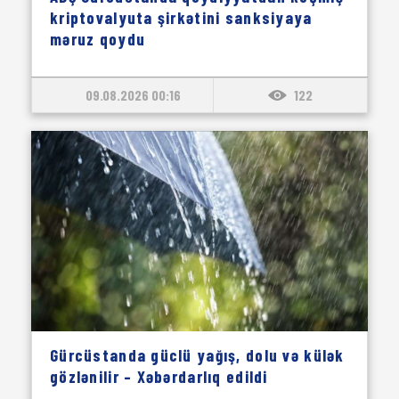
kriptovalyuta şirkətini sanksiyaya
məruz qoydu
09.08.2026 00:16
122
Gürcüstanda güclü yağış, dolu və külək
gözlənilir – Xəbərdarlıq edildi