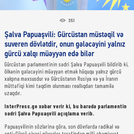
351
Şalva Papuaşvili: Gürcüstan müstəqil və
suveren dövlətdir, onun gələcəyini yalnız
gürcü xalqı müəyyən edə bilər
Gürcüstan parlamentinin sədri Şalva Papuaşvili bildirib ki,
ölkənin gələcəyini müəyyən etmək hüququ yalnız gürcü
xalqına məxsusdur və Gürcüstanın Rusiya və ya İranın
müttəfiqi kimi təqdim olunması reallıqdan tamamilə
uzaqdır.
InterPress.ge xəbər verir ki, bu barədə parlamentin
sədri Şalva Papuaşvili açıqlama verib.
Papuaşvilinin sözlərinə görə, son dövrlərdə radikal və
anti-Gürcü siyasi qüvvələr tərəfindən milli əhəmiyyət