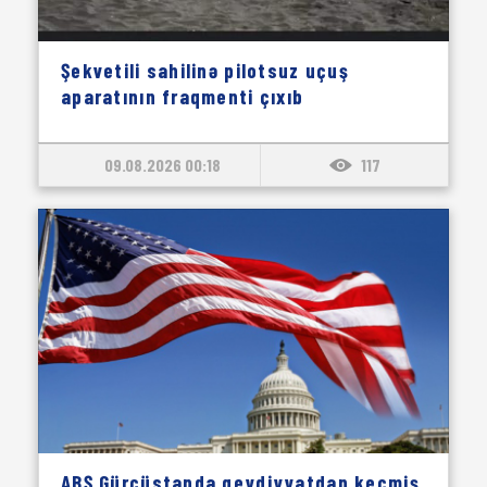
Şekvetili sahilinə pilotsuz uçuş
aparatının fraqmenti çıxıb
09.08.2026 00:18
117
ABŞ Gürcüstanda qeydiyyatdan keçmiş