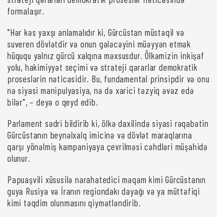
formalaşır.
"Hər kəs yaxşı anlamalıdır ki, Gürcüstan müstəqil və
suveren dövlətdir və onun gələcəyini müəyyən etmək
hüququ yalnız gürcü xalqına məxsusdur. Ölkəmizin inkişaf
yolu, hakimiyyət seçimi və strateji qərarlar demokratik
proseslərin nəticəsidir. Bu, fundamental prinsipdir və onu
nə siyasi manipulyasiya, nə də xarici təzyiq əvəz edə
bilər", – deyə o qeyd edib.
Parlament sədri bildirib ki, ölkə daxilində siyasi rəqabətin
Gürcüstanın beynəlxalq imicinə və dövlət maraqlarına
qarşı yönəlmiş kampaniyaya çevrilməsi cəhdləri müşahidə
olunur.
Papuaşvili xüsusilə narahatedici məqam kimi Gürcüstanın
guya Rusiya və İranın regiondakı dayağı və ya müttəfiqi
kimi təqdim olunmasını qiymətləndirib.