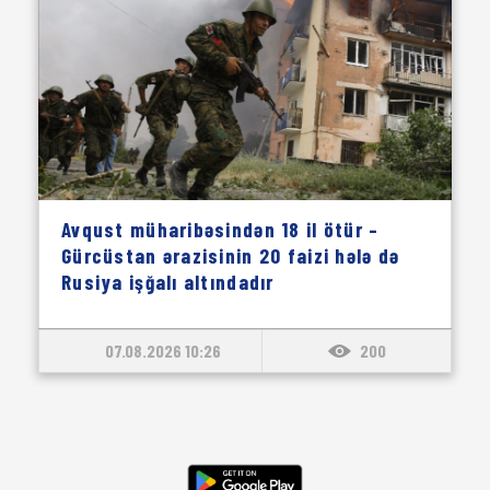
Avqust müharibəsindən 18 il ötür –
Gürcüstan ərazisinin 20 faizi hələ də
Rusiya işğalı altındadır
07.08.2026 10:26
200