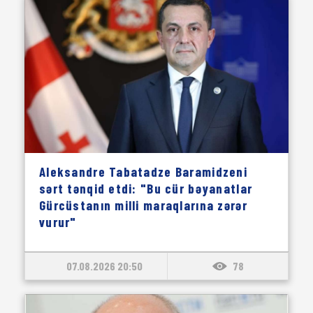
Aleksandre Tabatadze Baramidzeni
sərt tənqid etdi: "Bu cür bəyanatlar
Gürcüstanın milli maraqlarına zərər
vurur"
07.08.2026 20:50
78