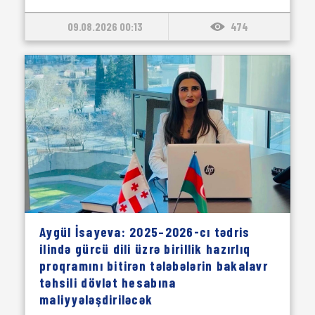
09.08.2026 00:13
474
Aygül İsayeva: 2025–2026-cı tədris
ilində gürcü dili üzrə birillik hazırlıq
proqramını bitirən tələbələrin bakalavr
təhsili dövlət hesabına
maliyyələşdiriləcək